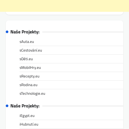
Naše Projekty:
sAuta.eu
sCestování.eu
sDěti.eu
sMobilHry.eu
sRecepty.eu
sRodina.eu
sTechnologie.eu
Naše Projekty:
iEgypt.eu
iHubnutí.eu