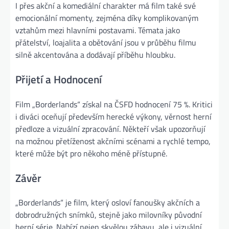
I přes akční a komediální charakter má film také své
emocionální momenty, zejména díky komplikovaným
vztahům mezi hlavními postavami. Témata jako
přátelství, loajalita a obětování jsou v průběhu filmu
silně akcentována a dodávají příběhu hloubku.
Přijetí a Hodnocení
Film „Borderlands“ získal na ČSFD hodnocení 75 %. Kritici
i diváci oceňují především herecké výkony, věrnost herní
předloze a vizuální zpracování. Někteří však upozorňují
na možnou přetíženost akčními scénami a rychlé tempo,
které může být pro někoho méně přístupné.
Závěr
„Borderlands“ je film, který osloví fanoušky akčních a
dobrodružných snímků, stejně jako milovníky původní
herní série. Nabízí nejen skvělou zábavu, ale i vizuální