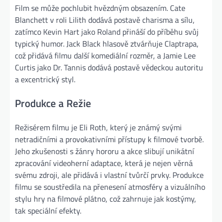
Film se může pochlubit hvězdným obsazením. Cate
Blanchett v roli Lilith dodává postavě charisma a sílu,
zatímco Kevin Hart jako Roland přináší do příběhu svůj
typický humor. Jack Black hlasově ztvárňuje Claptrapa,
což přidává filmu další komediální rozměr, a Jamie Lee
Curtis jako Dr. Tannis dodává postavě vědeckou autoritu
a excentrický styl.
Produkce a Režie
Režisérem filmu je Eli Roth, který je známý svými
netradičními a provokativními přístupy k filmové tvorbě.
Jeho zkušenosti s žánry hororu a akce slibují unikátní
zpracování videoherní adaptace, která je nejen věrná
svému zdroji, ale přidává i vlastní tvůrčí prvky. Produkce
filmu se soustředila na přenesení atmosféry a vizuálního
stylu hry na filmové plátno, což zahrnuje jak kostýmy,
tak speciální efekty.