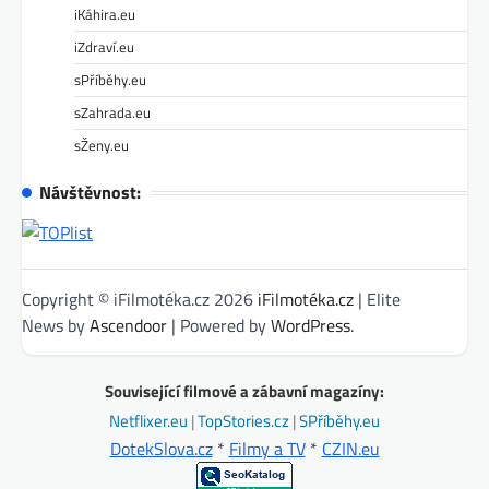
iKáhira.eu
iZdraví.eu
sPříběhy.eu
sZahrada.eu
sŽeny.eu
Návštěvnost:
Copyright © iFilmotéka.cz 2026
iFilmotéka.cz
| Elite
News by
Ascendoor
| Powered by
WordPress
.
Související filmové a zábavní magazíny:
Netflixer.eu
|
TopStories.cz
|
SPříběhy.eu
DotekSlova.cz
*
Filmy a TV
*
CZIN.eu