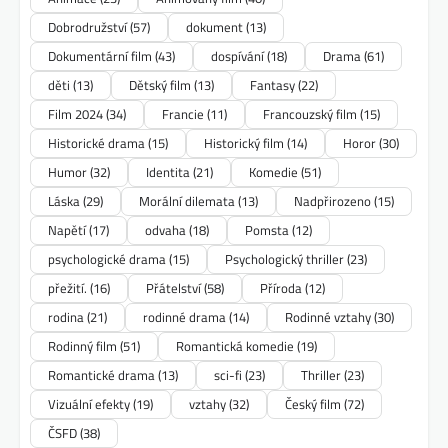
Dobrodružství
(57)
dokument
(13)
Dokumentární film
(43)
dospívání
(18)
Drama
(61)
děti
(13)
Dětský film
(13)
Fantasy
(22)
Film 2024
(34)
Francie
(11)
Francouzský film
(15)
Historické drama
(15)
Historický film
(14)
Horor
(30)
Humor
(32)
Identita
(21)
Komedie
(51)
Láska
(29)
Morální dilemata
(13)
Nadpřirozeno
(15)
Napětí
(17)
odvaha
(18)
Pomsta
(12)
psychologické drama
(15)
Psychologický thriller
(23)
přežití.
(16)
Přátelství
(58)
Příroda
(12)
rodina
(21)
rodinné drama
(14)
Rodinné vztahy
(30)
Rodinný film
(51)
Romantická komedie
(19)
Romantické drama
(13)
sci-fi
(23)
Thriller
(23)
Vizuální efekty
(19)
vztahy
(32)
Český film
(72)
ČSFD
(38)