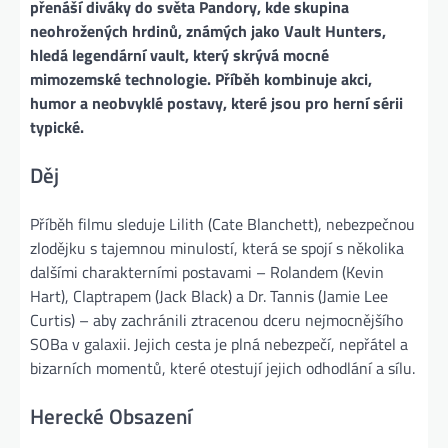
přenáší diváky do světa Pandory, kde skupina
neohrožených hrdinů, známých jako Vault Hunters,
hledá legendární vault, který skrývá mocné
mimozemské technologie. Příběh kombinuje akci,
humor a neobvyklé postavy, které jsou pro herní sérii
typické.
Děj
Příběh filmu sleduje Lilith (Cate Blanchett), nebezpečnou
zlodějku s tajemnou minulostí, která se spojí s několika
dalšími charakterními postavami – Rolandem (Kevin
Hart), Claptrapem (Jack Black) a Dr. Tannis (Jamie Lee
Curtis) – aby zachránili ztracenou dceru nejmocnějšího
SOBa v galaxii. Jejich cesta je plná nebezpečí, nepřátel a
bizarních momentů, které otestují jejich odhodlání a sílu.
Herecké Obsazení