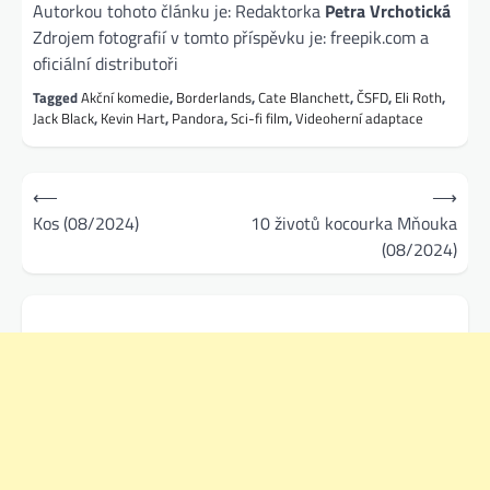
Autorkou tohoto článku je: Redaktorka
Petra Vrchotická
Zdrojem fotografií v tomto příspěvku je: freepik.com a
oficiální distributoři
Tagged
Akční komedie
,
Borderlands
,
Cate Blanchett
,
ČSFD
,
Eli Roth
,
Jack Black
,
Kevin Hart
,
Pandora
,
Sci-fi film
,
Videoherní adaptace
Navigace
⟵
⟶
pro
Kos (08/2024)
10 životů kocourka Mňouka
(08/2024)
příspěvek