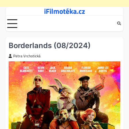
iFilmotéka.cz
Skip
to
content
Borderlands (08/2024)
Petra Vrchotická