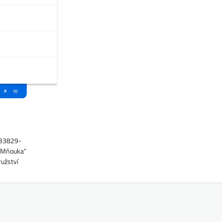
333829-
a Mňouka“
ružství