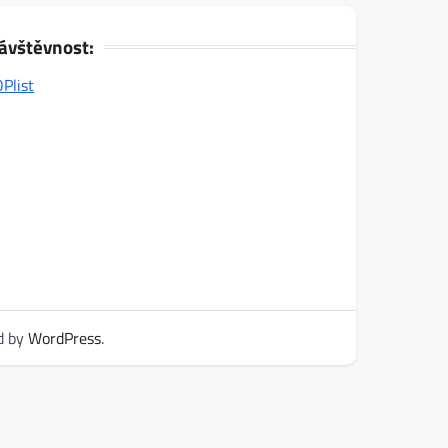
ávštěvnost:
d by
WordPress
.