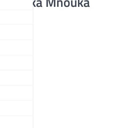
kocourka Mňouka