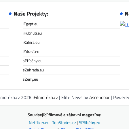
Naše Projekty:
N
iEgypt.eu
iHubnutí.eu
iKáhira.eu
iZdraví.eu
sPříběhy.eu
sZahrada.eu
sŽeny.eu
ilmotéka.cz 2026
iFilmotéka.cz
| Elite News by
Ascendoor
| Powere
Související filmové a zábavní magazíny:
Netflixer.eu
|
TopStories.cz
|
SPříběhy.eu