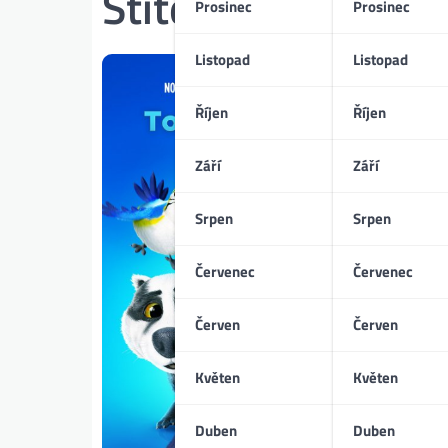
Štítek:
10 životů 
Prosinec
Prosinec
Listopad
Listopad
Říjen
Říjen
Září
Září
Srpen
Srpen
Červenec
Červenec
Červen
Červen
Květen
Květen
Duben
Duben