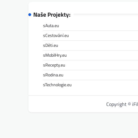
Naše Projekty:
sAuta.eu
sCestování.eu
sDěti.eu
sMobilHry.eu
sRecepty.eu
sRodina.eu
sTechnologie.eu
Copyright © iF