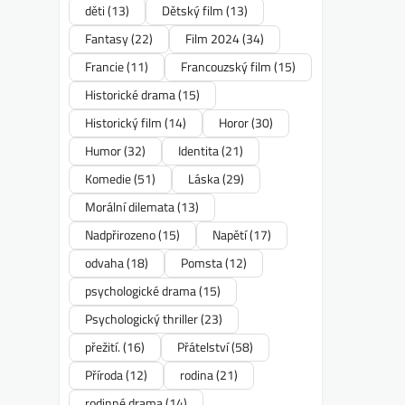
děti
(13)
Dětský film
(13)
Fantasy
(22)
Film 2024
(34)
Francie
(11)
Francouzský film
(15)
Historické drama
(15)
Historický film
(14)
Horor
(30)
Humor
(32)
Identita
(21)
Komedie
(51)
Láska
(29)
Morální dilemata
(13)
Nadpřirozeno
(15)
Napětí
(17)
odvaha
(18)
Pomsta
(12)
psychologické drama
(15)
Psychologický thriller
(23)
přežití.
(16)
Přátelství
(58)
Příroda
(12)
rodina
(21)
rodinné drama
(14)