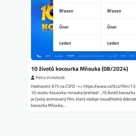
Březen
Březen
Únor
Únor
Leden
Leden
10 životů kocourka Mňouka (08/2024)
Petra Vrchotická
Hodnocení: 67% na CSFD ->> https://www.csfd.cz/film/1
10-zivotu-kocourka-mnouka/prehled/ „10 životů kocourk
je český animovaný film, který sleduje neuvěřitelná dobrod
kocourka Mňouka,…