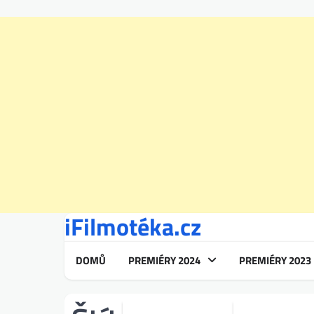
iFilmotéka.cz
Skip
to
content
DOMŮ
PREMIÉRY 2024
PREMIÉRY 2023