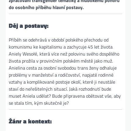
zpracování transgender tématiky a hlubokému ponoru
do osobního příběhu hlavní postavy.
Děj a postavy:
Příběh se odehrává v období polského přechodu od
komunismu ke kapitalismu a zachycuje 45 let života
Aniely Wesołé, která více než polovinu svého dospělého
života prožila v provinčním polském městě jako muž.
Anielina cesta za osobní svobodou trans ženy odhaluje
problémy v manželství a rodičovství, napjaté rodinné
vztahy a komplikované postoje okolí, které ji neustále
staví do neřešitelných situací. Jaká rozhodnutí bude
muset Aniela udělat? Bude připravena obětovat vše, aby
se stala tím, kým skutečně je?
Žánr a kontext: