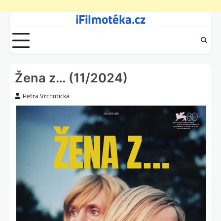
iFilmotéka.cz
Skip
to
content
Žena z… (11/2024)
Petra Vrchotická