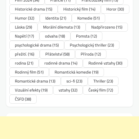
Historické drama
(15)
Historický film
(14)
Horor
(30)
Humor
(32)
Identita
(21)
Komedie
(51)
Láska
(29)
Morální dilemata
(13)
Nadpřirozeno
(15)
Napětí
(17)
odvaha
(18)
Pomsta
(12)
psychologické drama
(15)
Psychologický thriller
(23)
přežití.
(16)
Přátelství
(58)
Příroda
(12)
rodina
(21)
rodinné drama
(14)
Rodinné vztahy
(30)
Rodinný film
(51)
Romantická komedie
(19)
Romantické drama
(13)
sci-fi
(23)
Thriller
(23)
Vizuální efekty
(19)
vztahy
(32)
Český film
(72)
ČSFD
(38)