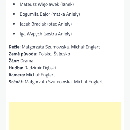
Mateusz Więcławek (Janek)
Bogumiła Bajor (matka Aniely)
Jacek Braciak (otec Aniely)
Iga Wypych (sestra Aniely)
Režie:
Małgorzata Szumowska, Michał Englert
Země původu:
Polsko, Švédsko
Žánr:
Drama
Hudba:
Radzimir Dębski
Kamera:
Michał Englert
Scénář:
Małgorzata Szumowska, Michał Englert