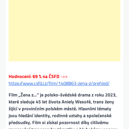
Hodnocení: 69 % na ČSFD
->>
https://www.csfd.cz/film/1408863-zena-z/prehled/
Film „Žena z…“ je polsko-švédské drama z roku 2023,
které sleduje 45 let života Aniely Wesołé, trans ženy
žijící v provinčním polském městě. Hlavními tématy
jsou hledání identity, rodinné vztahy a společenské
předsudky. Film si získal pozornost díky citlivému