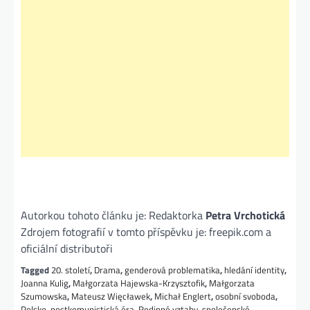
Autorkou tohoto článku je: Redaktorka
Petra Vrchotická
Zdrojem fotografií v tomto příspěvku je: freepik.com a
oficiální distributoři
Tagged
20. století
,
Drama
,
genderová problematika
,
hledání identity
,
Joanna Kulig
,
Małgorzata Hajewska-Krzysztofik
,
Małgorzata
Szumowska
,
Mateusz Więcławek
,
Michał Englert
,
osobní svoboda
,
Polsko
,
postkomunistická éra
,
Rodinné vztahy
,
společenské