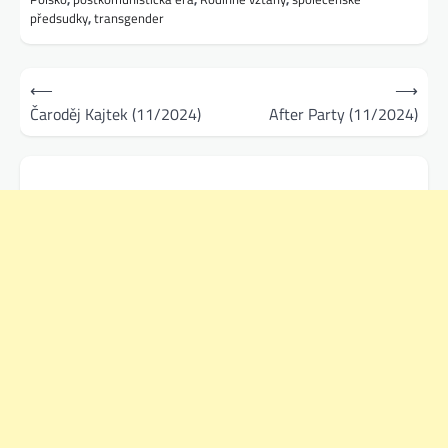
předsudky
,
transgender
Navigace
⟵
⟶
pro
Čaroděj Kajtek (11/2024)
After Party (11/2024)
příspěvek