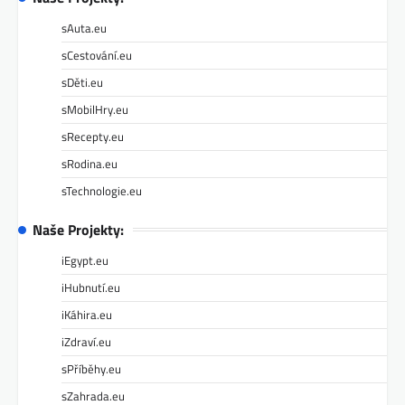
sAuta.eu
sCestování.eu
sDěti.eu
sMobilHry.eu
sRecepty.eu
sRodina.eu
sTechnologie.eu
Naše Projekty:
iEgypt.eu
iHubnutí.eu
iKáhira.eu
iZdraví.eu
sPříběhy.eu
sZahrada.eu