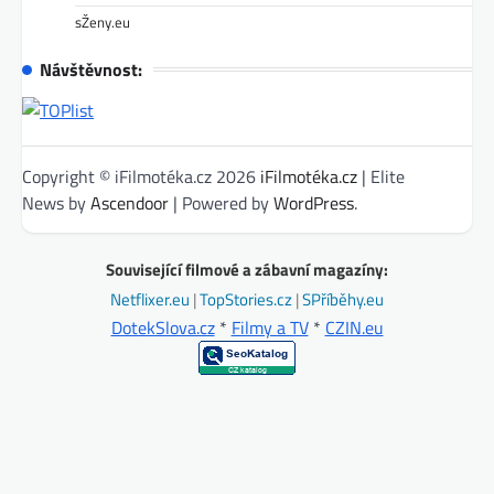
sŽeny.eu
Návštěvnost:
Copyright © iFilmotéka.cz 2026
iFilmotéka.cz
| Elite
News by
Ascendoor
| Powered by
WordPress
.
Související filmové a zábavní magazíny:
Netflixer.eu
|
TopStories.cz
|
SPříběhy.eu
DotekSlova.cz
*
Filmy a TV
*
CZIN.eu