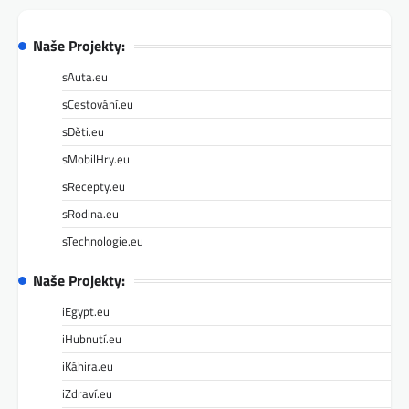
Naše Projekty:
sAuta.eu
sCestování.eu
sDěti.eu
sMobilHry.eu
sRecepty.eu
sRodina.eu
sTechnologie.eu
Naše Projekty:
iEgypt.eu
iHubnutí.eu
iKáhira.eu
iZdraví.eu