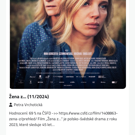
Žena z… (11/2024)
Petra Vrchotická
Hodnocení: 69 % na ČSFD ->> https://www.csfd.cz/film/1408863-
zena-z/prehled/ Film „Žena z…“ je polsko-švédské drama z roku
2023, které sleduje 45 let…