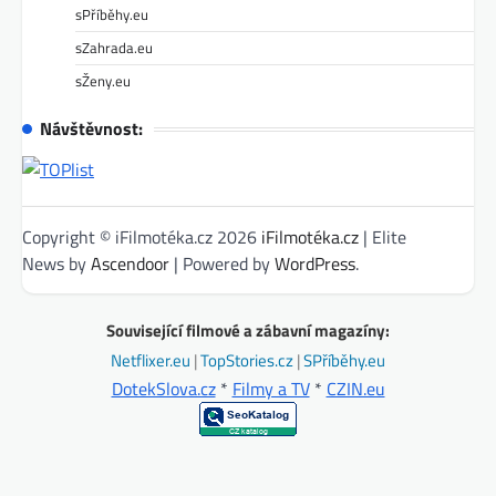
sPříběhy.eu
sZahrada.eu
sŽeny.eu
Návštěvnost:
Copyright © iFilmotéka.cz 2026
iFilmotéka.cz
| Elite
News by
Ascendoor
| Powered by
WordPress
.
Související filmové a zábavní magazíny:
Netflixer.eu
|
TopStories.cz
|
SPříběhy.eu
DotekSlova.cz
*
Filmy a TV
*
CZIN.eu