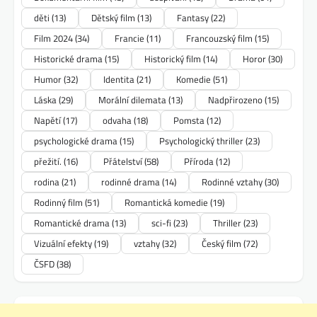
děti
(13)
Dětský film
(13)
Fantasy
(22)
Film 2024
(34)
Francie
(11)
Francouzský film
(15)
Historické drama
(15)
Historický film
(14)
Horor
(30)
Humor
(32)
Identita
(21)
Komedie
(51)
Láska
(29)
Morální dilemata
(13)
Nadpřirozeno
(15)
Napětí
(17)
odvaha
(18)
Pomsta
(12)
psychologické drama
(15)
Psychologický thriller
(23)
přežití.
(16)
Přátelství
(58)
Příroda
(12)
rodina
(21)
rodinné drama
(14)
Rodinné vztahy
(30)
Rodinný film
(51)
Romantická komedie
(19)
Romantické drama
(13)
sci-fi
(23)
Thriller
(23)
Vizuální efekty
(19)
vztahy
(32)
Český film
(72)
ČSFD
(38)