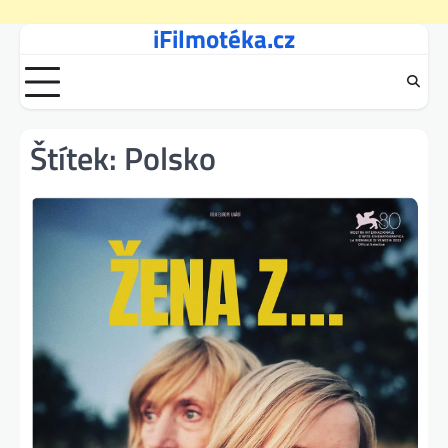
iFilmotéka.cz
Skip
to
content
Štítek:
Polsko