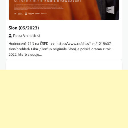
Slon (05/2023)
Petra Vrchotická
Hodnocení: 71 % na ČSFD ->> https://www.csfd.cz/film/1215407-
slon/prehled/ Film „Slon“ (v originále Słoń) je polské drama z roku
2022, které sleduje…