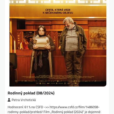
Rodinný poklad (08/2024)
Petra Vrchotická
Hodnocení: 61 % na CSFD ->> https://www.csfd.cz/film/1486058-
rodinny-poklad/prehled/ Film „Rodinný poklad (2024)“ je dojemné