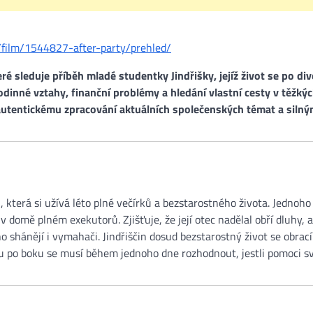
/film/1544827-after-party/prehled/
ré sleduje příběh mladé studentky Jindřišky, jejíž život se po d
dinné vztahy, finanční problémy a hledání vlastní cesty v těžký
y autentickému zpracování aktuálních společenských témat a siln
 která si užívá léto plné večírků a bezstarostného života. Jednoho
 domě plném exekutorů. Zjišťuje, že její otec nadělal obří dluhy, a
 shánějí i vymahači. Jindřiščin dosud bezstarostný život se obrací
u po boku se musí během jednoho dne rozhodnout, jestli pomoci 