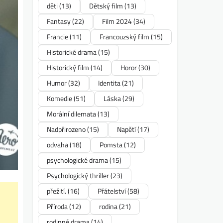
děti
(13)
Dětský film
(13)
Fantasy
(22)
Film 2024
(34)
Francie
(11)
Francouzský film
(15)
Historické drama
(15)
Historický film
(14)
Horor
(30)
Humor
(32)
Identita
(21)
Komedie
(51)
Láska
(29)
Morální dilemata
(13)
Nadpřirozeno
(15)
Napětí
(17)
odvaha
(18)
Pomsta
(12)
psychologické drama
(15)
Psychologický thriller
(23)
přežití.
(16)
Přátelství
(58)
Příroda
(12)
rodina
(21)
rodinné drama
(14)