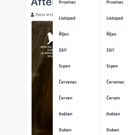
After Party (11/2024)
Prosinec
Prosinec
Petra Vrchotická
Listopad
Listopad
Říjen
Říjen
Září
Září
Srpen
Srpen
Červenec
Červenec
Červen
Červen
Květen
Květen
Duben
Duben