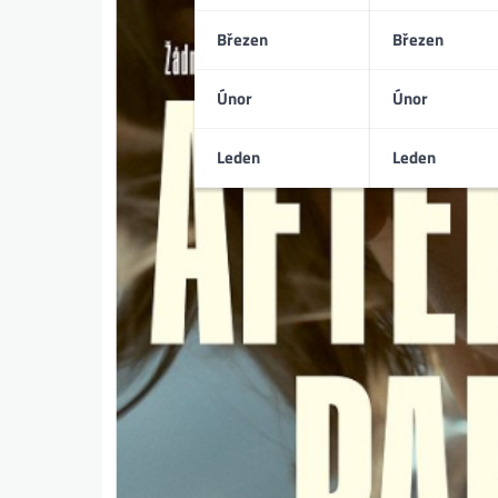
Březen
Březen
Únor
Únor
Leden
Leden