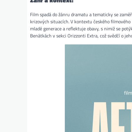
Žánr a kontext:
Film spadá do žánru dramatu a tematicky se zaměřuj
krizových situacích. V kontextu českého filmového
mladé generace a reflektuje obavy, s nimiž se potý
Benátkách v sekci Orizzonti Extra, což svědčí o je