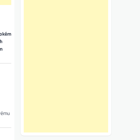
ivokém
ch
ým
svému