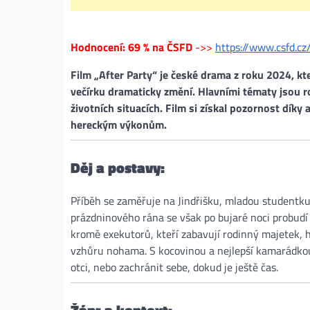
Hodnocení: 69 % na ČSFD
->>
https://www.csfd.cz
Film „After Party“ je české drama z roku 2024, kte
večírku dramaticky změní. Hlavními tématy jsou ro
životních situacích. Film si získal pozornost dík
hereckým výkonům.
Děj a postavy:
Příběh se zaměřuje na Jindřišku, mladou studentku,
prázdninového rána se však po bujaré noci probudí v
kromě exekutorů, kteří zabavují rodinný majetek, ho
vzhůru nohama. S kocovinou a nejlepší kamarádko
otci, nebo zachránit sebe, dokud je ještě čas.