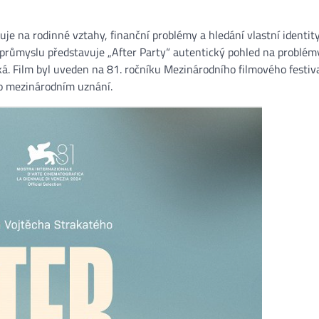
e na rodinné vztahy, finanční problémy a hledání vlastní identit
 průmyslu představuje „After Party“ autentický pohled na problém
ká. Film byl uveden na 81. ročníku Mezinárodního filmového festiv
ho mezinárodním uznání.