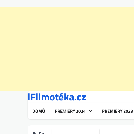
iFilmotéka.cz
Skip
to
content
DOMŮ
PREMIÉRY 2024
PREMIÉRY 2023