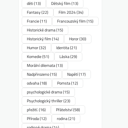
děti
(13)
Dětský film
(13)
Fantasy
(22)
Film 2024
(34)
Francie
(11)
Francouzský film
(15)
Historické drama
(15)
Historický film
(14)
Horor
(30)
Humor
(32)
Identita
(21)
Komedie
(51)
Láska
(29)
Morální dilemata
(13)
Nadpřirozeno
(15)
Napětí
(17)
odvaha
(18)
Pomsta
(12)
psychologické drama
(15)
Psychologický thriller
(23)
přežití.
(16)
Přátelství
(58)
Příroda
(12)
rodina
(21)
rodinné drama
(14)