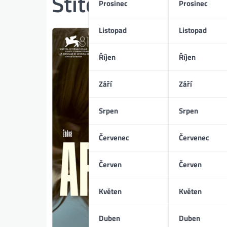
Štítek:
Monika Zo
Prosinec
Prosinec
Listopad
Listopad
Říjen
Říjen
Září
Září
Srpen
Srpen
Červenec
Červenec
Červen
Červen
Květen
Květen
Duben
Duben