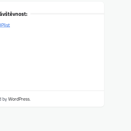
ávštěvnost:
d by
WordPress
.