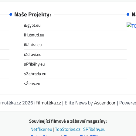
Naše Projekty:
N
iEgypt.eu
iHubnutí.eu
iKáhira.eu
iZdraví.eu
sPříběhy.eu
sZahrada.eu
sŽeny.eu
ilmotéka.cz 2026
iFilmotéka.cz
| Elite News by
Ascendoor
| Powere
Související filmové a zábavní magazíny:
Netflixer.eu
|
TopStories.cz
|
SPříběhy.eu