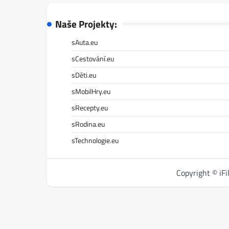
Naše Projekty:
sAuta.eu
sCestování.eu
sDěti.eu
sMobilHry.eu
sRecepty.eu
sRodina.eu
sTechnologie.eu
Copyright © iF