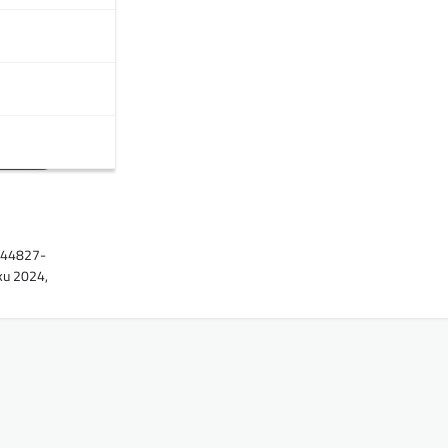
1544827-
oku 2024,