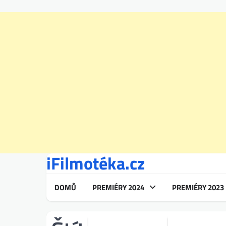
iFilmotéka.cz
Skip
to
content
DOMŮ
PREMIÉRY 2024
PREMIÉRY 2023