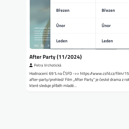
Březen
Březen
Únor
Únor
Leden
Leden
After Party (11/2024)
Petra Vrchotická
Hodnocení: 69 % na ČSFD ->> https://www.csfd.cz/film/
after-party/prehled/ Film „After Party“ je české drama z r
které sleduje příběh mladé…