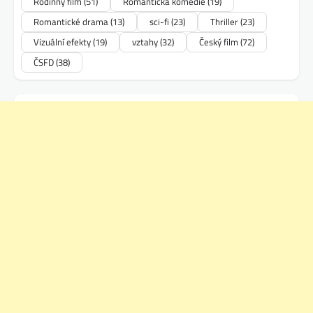
Rodinný film
(51)
Romantická komedie
(19)
Romantické drama
(13)
sci-fi
(23)
Thriller
(23)
Vizuální efekty
(19)
vztahy
(32)
Český film
(72)
ČSFD
(38)