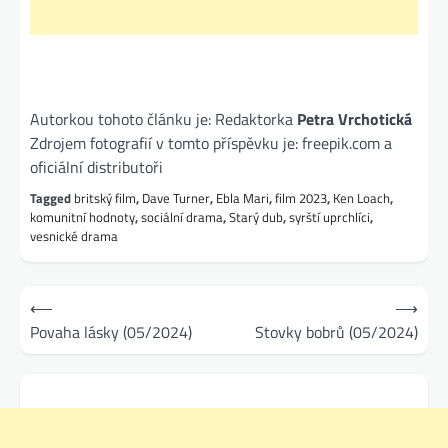
Autorkou tohoto článku je: Redaktorka
Petra Vrchotická
Zdrojem fotografií v tomto příspěvku je: freepik.com a
oficiální distributoři
Tagged
britský film
,
Dave Turner
,
Ebla Mari
,
film 2023
,
Ken Loach
,
komunitní hodnoty
,
sociální drama
,
Starý dub
,
syrští uprchlíci
,
vesnické drama
Navigace
⟵
⟶
pro
Povaha lásky (05/2024)
Stovky bobrů (05/2024)
příspěvek