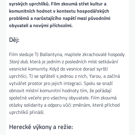
syrských uprchlíků. Film zkoumá střet kultur a
komunitních hodnot v kontextu hospodářských
problémů a narůstajícího napětí mezi původními
obyvateli a novými příchozími.
Děj:
Film sleduje TJ Ballantyna, majitele zkrachovalé hospody
Starý dub
, která je jedním z posledních míst setkávání
vesnické komunity. Když do vesnice dorazí syrští
uprchlíci, TJ se spřátelí s jednou z nich, Yarou, a začíná
vytvářet prostor pro jejich integraci. Spolu se snaží
obnovit místní komunitní hodnoty tím, že pořádají
společné večeře pro všechny obyvatele. Film zkoumá
otázky solidarity a odporu vůči změnám, které příchod
uprchlíků přináší​.
Herecké výkony a režie: