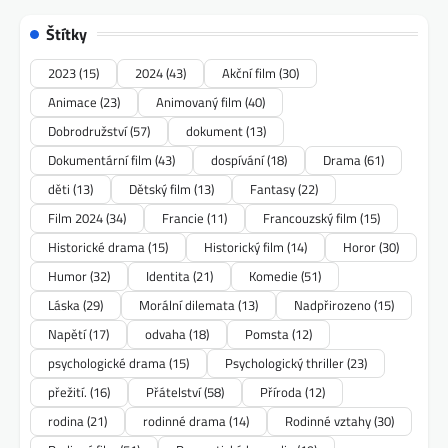
Štítky
2023
(15)
2024
(43)
Akční film
(30)
Animace
(23)
Animovaný film
(40)
Dobrodružství
(57)
dokument
(13)
Dokumentární film
(43)
dospívání
(18)
Drama
(61)
děti
(13)
Dětský film
(13)
Fantasy
(22)
Film 2024
(34)
Francie
(11)
Francouzský film
(15)
Historické drama
(15)
Historický film
(14)
Horor
(30)
Humor
(32)
Identita
(21)
Komedie
(51)
Láska
(29)
Morální dilemata
(13)
Nadpřirozeno
(15)
Napětí
(17)
odvaha
(18)
Pomsta
(12)
psychologické drama
(15)
Psychologický thriller
(23)
přežití.
(16)
Přátelství
(58)
Příroda
(12)
rodina
(21)
rodinné drama
(14)
Rodinné vztahy
(30)