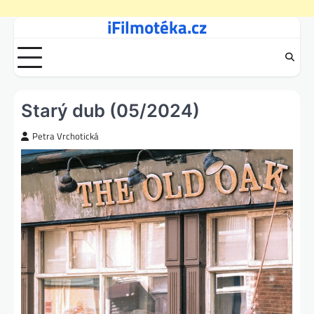
iFilmotéka.cz
Skip
to
content
Starý dub (05/2024)
Petra Vrchotická