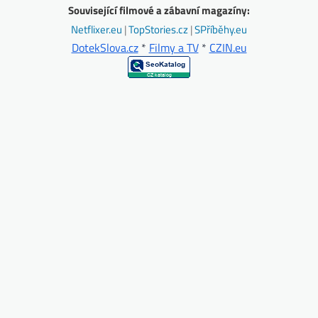
Související filmové a zábavní magazíny:
Netflixer.eu
|
TopStories.cz
|
SPříběhy.eu
DotekSlova.cz
*
Filmy a TV
*
CZIN.eu