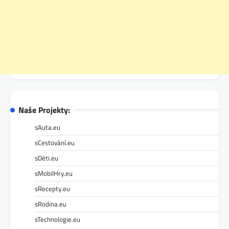
Naše Projekty:
sAuta.eu
sCestování.eu
sDěti.eu
sMobilHry.eu
sRecepty.eu
sRodina.eu
sTechnologie.eu