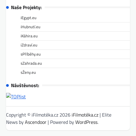
Naše Projekty:
iEgypt.eu
iHubnutí.eu
iKáhira.eu
iZdraví.eu
sPříběhy.eu
sZahrada.eu
sŽeny.eu
Návštěvnost:
Copyright © iFilmotéka.cz 2026
iFilmotéka.cz
| Elite
News by
Ascendoor
| Powered by
WordPress
.