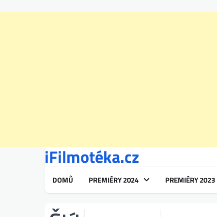
iFilmotéka.cz
Skip
to
content
DOMŮ
PREMIÉRY 2024
PREMIÉRY 2023