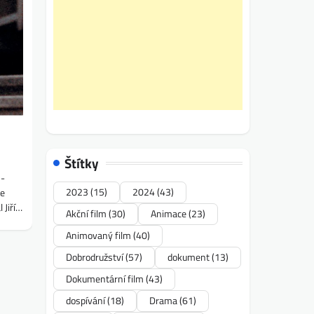
Štítky
2-
2023
(15)
2024
(43)
je
 Jiří…
Akční film
(30)
Animace
(23)
Animovaný film
(40)
Dobrodružství
(57)
dokument
(13)
Dokumentární film
(43)
dospívání
(18)
Drama
(61)