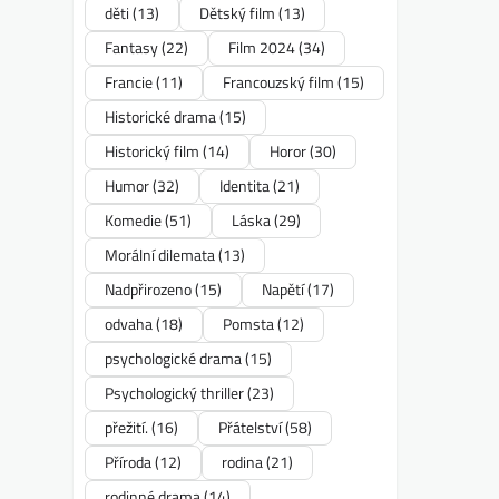
děti
(13)
Dětský film
(13)
Fantasy
(22)
Film 2024
(34)
Francie
(11)
Francouzský film
(15)
Historické drama
(15)
Historický film
(14)
Horor
(30)
Humor
(32)
Identita
(21)
Komedie
(51)
Láska
(29)
Morální dilemata
(13)
Nadpřirozeno
(15)
Napětí
(17)
odvaha
(18)
Pomsta
(12)
psychologické drama
(15)
Psychologický thriller
(23)
přežití.
(16)
Přátelství
(58)
Příroda
(12)
rodina
(21)
rodinné drama
(14)