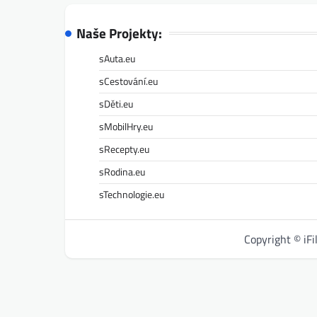
Naše Projekty:
sAuta.eu
sCestování.eu
sDěti.eu
sMobilHry.eu
sRecepty.eu
sRodina.eu
sTechnologie.eu
Copyright © iF