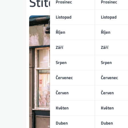
Štítek:
vesnické 
Prosinec
Prosinec
Listopad
Listopad
Říjen
Říjen
Září
Září
Srpen
Srpen
Červenec
Červenec
Červen
Červen
Květen
Květen
Duben
Duben