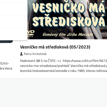
Vesničko má středisková (05/2023)
Petra Vrchotická
Hodnocení: 88 % na ČSFD ->> https://www.csfd.cz/film/667
45245-
vesnicko-ma-strediskova/prehled/ Vesničko má středisková 
séra Kena
ikonická československá komedie z roku 1985, kterou režíroval