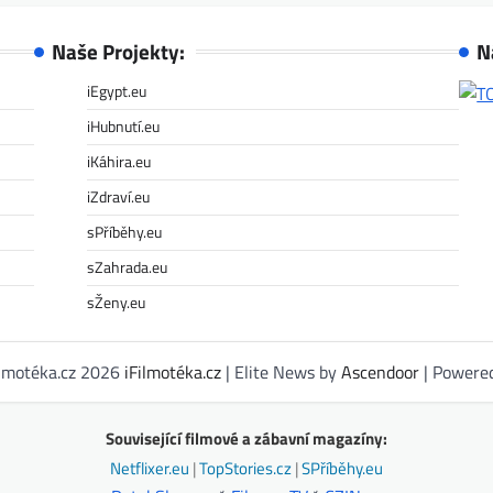
Naše Projekty:
N
iEgypt.eu
iHubnutí.eu
iKáhira.eu
iZdraví.eu
sPříběhy.eu
sZahrada.eu
sŽeny.eu
ilmotéka.cz 2026
iFilmotéka.cz
| Elite News by
Ascendoor
| Powere
Související filmové a zábavní magazíny:
Netflixer.eu
|
TopStories.cz
|
SPříběhy.eu