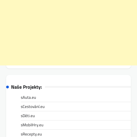
Naše Projekty:
sAuta.eu
sCestování.eu
sDěti.eu
sMobilHry.eu
sRecepty.eu