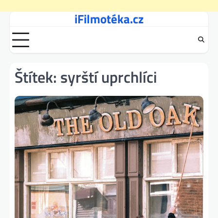
iFilmotéka.cz
Skip
to
content
Štítek:
syrští uprchlíci