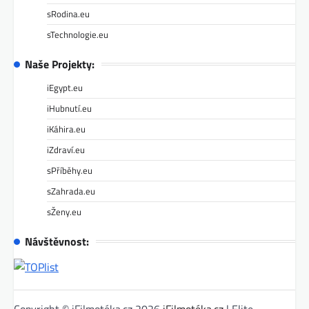
sRodina.eu
sTechnologie.eu
Naše Projekty:
iEgypt.eu
iHubnutí.eu
iKáhira.eu
iZdraví.eu
sPříběhy.eu
sZahrada.eu
sŽeny.eu
Návštěvnost:
Copyright © iFilmotéka.cz 2026
iFilmotéka.cz
| Elite