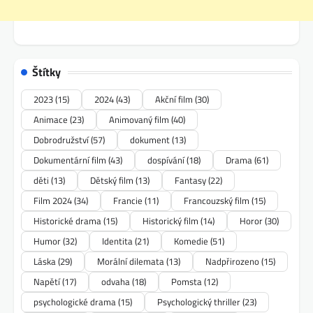
Štítky
2023
(15)
2024
(43)
Akční film
(30)
Animace
(23)
Animovaný film
(40)
Dobrodružství
(57)
dokument
(13)
Dokumentární film
(43)
dospívání
(18)
Drama
(61)
děti
(13)
Dětský film
(13)
Fantasy
(22)
Film 2024
(34)
Francie
(11)
Francouzský film
(15)
Historické drama
(15)
Historický film
(14)
Horor
(30)
Humor
(32)
Identita
(21)
Komedie
(51)
Láska
(29)
Morální dilemata
(13)
Nadpřirozeno
(15)
Napětí
(17)
odvaha
(18)
Pomsta
(12)
psychologické drama
(15)
Psychologický thriller
(23)