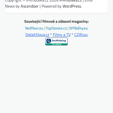
News by
Ascendoor
| Powered by
WordPress
.
Související filmové a zábavní magazíny:
Netflixer.eu
|
TopStories.cz
|
SPříběhy.eu
DotekSlova.cz
*
Filmy a TV
*
CZIN.eu