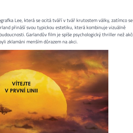
rafka Lee, která se ocitá tváří v tvář krutostem války, zatímco se
arland přináší svou typickou estetiku, která kombinuje vizuálně
udoucnosti. Garlandův film je spíše psychologický thriller než akč
í byli zklamáni menším důrazem na akci​.