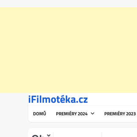
iFilmotéka.cz
Skip
to
content
DOMŮ
PREMIÉRY 2024
PREMIÉRY 2023