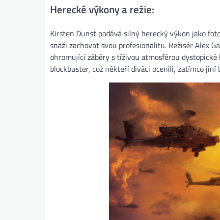
Herecké výkony a režie:
Kirsten Dunst podává silný herecký výkon jako fotog
snaží zachovat svou profesionalitu. Režisér Alex G
ohromující záběry s tíživou atmosférou dystopické b
blockbuster, což někteří diváci ocenili, zatímco jin