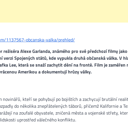
film/1137567-obcanska-valka/prehled/
ler režiséra Alexe Garlanda, známého pro své předchozí filmy jak
vní verzi Spojených států, kde vypukla druhá občanská válka. V hl
afka Lee, která se snaží zachytit dění na frontě. Film je zaměřen 
zvrácenou Amerikou a dokumentují hrůzy války​.
m novinářů, kteří se pohybují po bojištích a zachycují brutální reali
zpadly do několika znepřátelených táborů, přičemž Kalifornie a Te
arážejí na zoufalé obyvatele, zničená města a vojenské střety, kter
lidskosti uprostřed válečného konfliktu​.