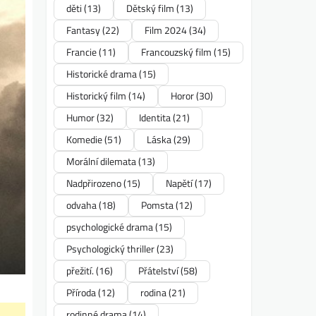
děti
(13)
Dětský film
(13)
Fantasy
(22)
Film 2024
(34)
Francie
(11)
Francouzský film
(15)
Historické drama
(15)
Historický film
(14)
Horor
(30)
Humor
(32)
Identita
(21)
Komedie
(51)
Láska
(29)
Morální dilemata
(13)
Nadpřirozeno
(15)
Napětí
(17)
odvaha
(18)
Pomsta
(12)
psychologické drama
(15)
Psychologický thriller
(23)
přežití.
(16)
Přátelství
(58)
Příroda
(12)
rodina
(21)
rodinné drama
(14)