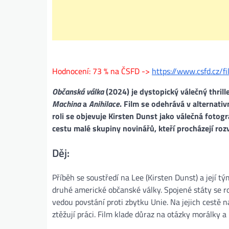
Hodnocení: 73 % na ČSFD ->
https://www.csfd.cz/
Občanská válka
(2024) je dystopický válečný thril
Machina
a
Anihilace
. Film se odehrává v alternati
roli se objevuje Kirsten Dunst jako válečná fotogr
cestu malé skupiny novinářů, kteří procházejí ro
Děj:
Příběh se soustředí na Lee (Kirsten Dunst) a její tý
druhé americké občanské války. Spojené státy se ro
vedou povstání proti zbytku Unie. Na jejich cestě n
ztěžují práci. Film klade důraz na otázky morálky a 