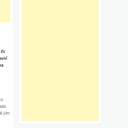
o
Ex
avní
na
tu
xas
é jim