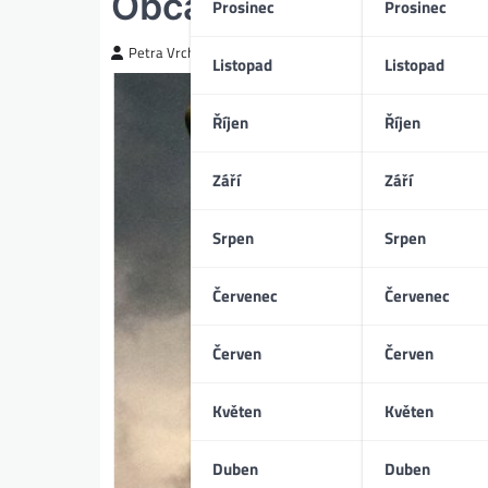
Občanská válka (04/
Prosinec
Prosinec
Petra Vrchotická
Listopad
Listopad
Říjen
Říjen
Září
Září
Srpen
Srpen
Červenec
Červenec
Červen
Červen
Květen
Květen
Duben
Duben