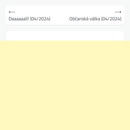
Navigace
⟵
⟶
pro
Daaaaaalí! (04/2024)
Občanská válka (04/2024)
příspěvek