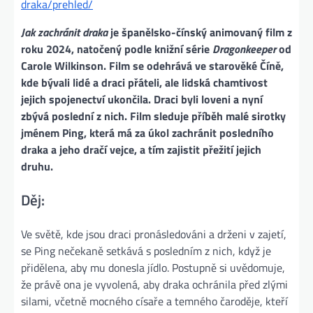
draka/prehled/
Jak zachránit draka
je španělsko-čínský animovaný film z
roku 2024, natočený podle knižní série
Dragonkeeper
od
Carole Wilkinson. Film se odehrává ve starověké Číně,
kde bývali lidé a draci přáteli, ale lidská chamtivost
jejich spojenectví ukončila. Draci byli loveni a nyní
zbývá poslední z nich. Film sleduje příběh malé sirotky
jménem Ping, která má za úkol zachránit posledního
draka a jeho dračí vejce, a tím zajistit přežití jejich
druhu.
Děj:
Ve světě, kde jsou draci pronásledováni a drženi v zajetí,
se Ping nečekaně setkává s posledním z nich, když je
přidělena, aby mu donesla jídlo. Postupně si uvědomuje,
že právě ona je vyvolená, aby draka ochránila před zlými
silami, včetně mocného císaře a temného čaroděje, kteří