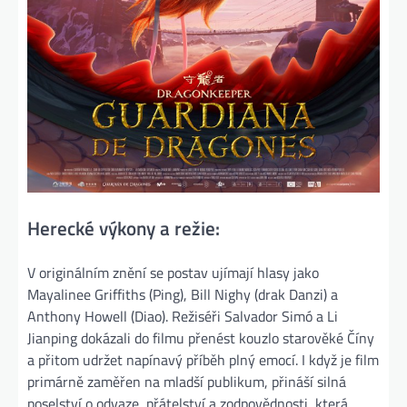
Herecké výkony a režie:
V originálním znění se postav ujímají hlasy jako
Mayalinee Griffiths (Ping), Bill Nighy (drak Danzi) a
Anthony Howell (Diao). Režiséři Salvador Simó a Li
Jianping dokázali do filmu přenést kouzlo starověké Číny
a přitom udržet napínavý příběh plný emocí. I když je film
primárně zaměřen na mladší publikum, přináší silná
poselství o odvaze, přátelství a zodpovědnosti, která