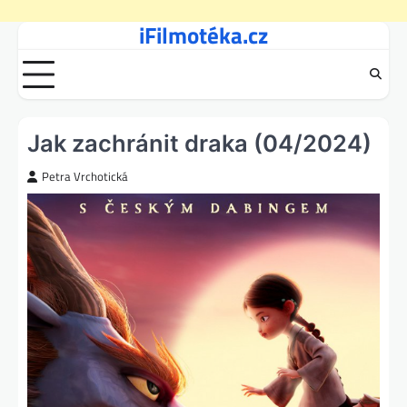
iFilmotéka.cz
Skip
to
content
Jak zachránit draka (04/2024)
Petra Vrchotická