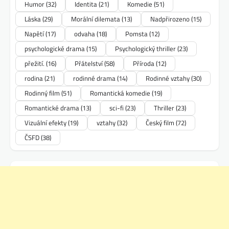
Humor
(32)
Identita
(21)
Komedie
(51)
Láska
(29)
Morální dilemata
(13)
Nadpřirozeno
(15)
Napětí
(17)
odvaha
(18)
Pomsta
(12)
psychologické drama
(15)
Psychologický thriller
(23)
přežití.
(16)
Přátelství
(58)
Příroda
(12)
rodina
(21)
rodinné drama
(14)
Rodinné vztahy
(30)
Rodinný film
(51)
Romantická komedie
(19)
Romantické drama
(13)
sci-fi
(23)
Thriller
(23)
Vizuální efekty
(19)
vztahy
(32)
Český film
(72)
ČSFD
(38)