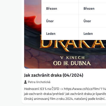
Březen
Březen
Únor
Únor
Leden
Leden
Jak zachránit draka (04/2024)
Petra Vrchotická
Hodnocení: 63 % na ČSFD -> https://www.csfd.cz/film/11
jak-zachranit-draka/prehled/ Jak zachránit draka je španěl
čínský animovaný film z roku 2024, natočený podle knižní