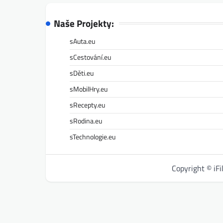
Naše Projekty:
sAuta.eu
sCestování.eu
sDěti.eu
sMobilHry.eu
sRecepty.eu
sRodina.eu
sTechnologie.eu
Copyright © iF