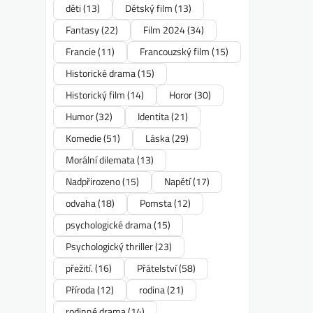
děti
(13)
Dětský film
(13)
Fantasy
(22)
Film 2024
(34)
Francie
(11)
Francouzský film
(15)
Historické drama
(15)
Historický film
(14)
Horor
(30)
Humor
(32)
Identita
(21)
Komedie
(51)
Láska
(29)
Morální dilemata
(13)
Nadpřirozeno
(15)
Napětí
(17)
odvaha
(18)
Pomsta
(12)
psychologické drama
(15)
Psychologický thriller
(23)
přežití.
(16)
Přátelství
(58)
Příroda
(12)
rodina
(21)
rodinné drama
(14)