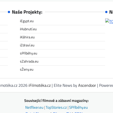
Naše Projekty:
N
iEgypt.eu
iHubnutí.eu
iKáhira.eu
iZdraví.eu
sPříběhy.eu
sZahrada.eu
sŽeny.eu
ilmotéka.cz 2026
iFilmotéka.cz
| Elite News by
Ascendoor
| Powere
Související filmové a zábavní magazíny:
Netflixer.eu
|
TopStories.cz
|
SPříběhy.eu