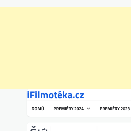
iFilmotéka.cz
Skip
to
content
DOMŮ
PREMIÉRY 2024
PREMIÉRY 2023