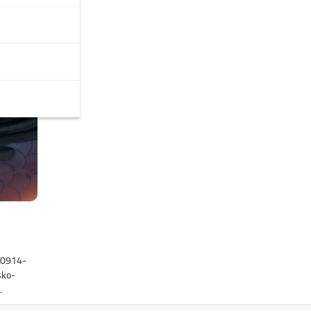
40914-
sko-
…