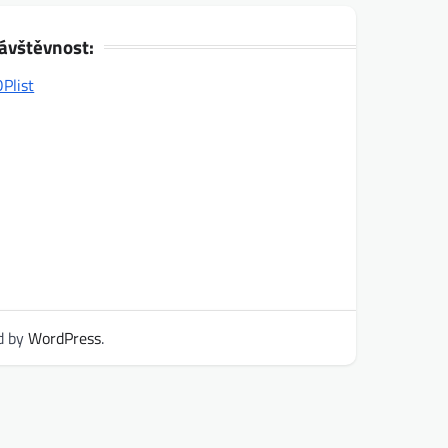
ávštěvnost:
d by
WordPress
.