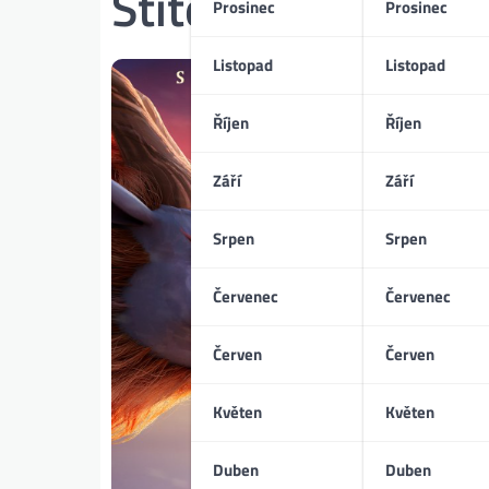
Štítek:
Jak zachrán
Prosinec
Prosinec
Listopad
Listopad
Říjen
Říjen
Září
Září
Srpen
Srpen
Červenec
Červenec
Červen
Červen
Květen
Květen
Duben
Duben