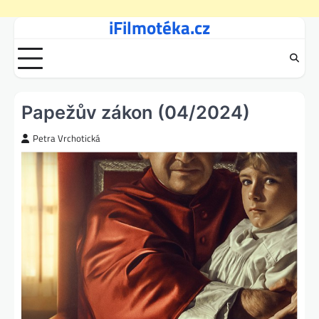
iFilmotéka.cz
Skip
to
content
Papežův zákon (04/2024)
Petra Vrchotická