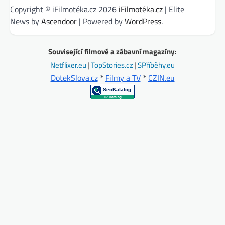
Copyright © iFilmotéka.cz 2026
iFilmotéka.cz
| Elite
News by
Ascendoor
| Powered by
WordPress
.
Související filmové a zábavní magazíny:
Netflixer.eu
|
TopStories.cz
|
SPříběhy.eu
DotekSlova.cz
*
Filmy a TV
*
CZIN.eu