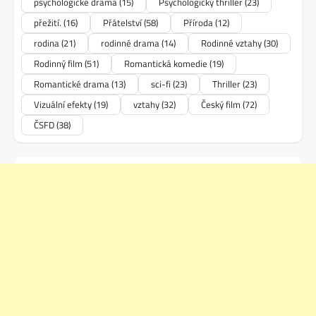
psychologické drama
(15)
Psychologický thriller
(23)
přežití.
(16)
Přátelství
(58)
Příroda
(12)
rodina
(21)
rodinné drama
(14)
Rodinné vztahy
(30)
Rodinný film
(51)
Romantická komedie
(19)
Romantické drama
(13)
sci-fi
(23)
Thriller
(23)
Vizuální efekty
(19)
vztahy
(32)
Český film
(72)
ČSFD
(38)