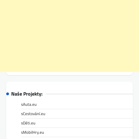
Naše Projekty:
sAuta.eu
sCestování.eu
sDěti.eu
sMobilHry.eu