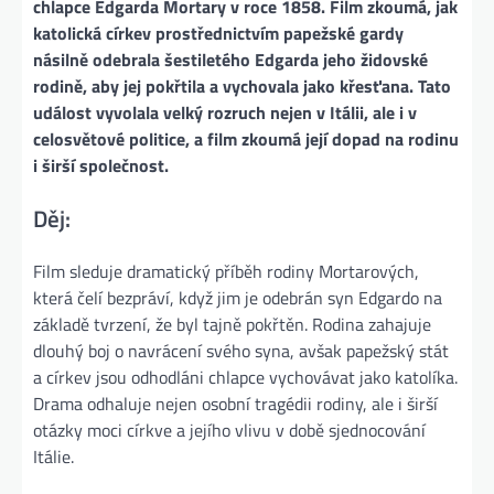
chlapce Edgarda Mortary v roce 1858. Film zkoumá, jak
katolická církev prostřednictvím papežské gardy
násilně odebrala šestiletého Edgarda jeho židovské
rodině, aby jej pokřtila a vychovala jako křesťana. Tato
událost vyvolala velký rozruch nejen v Itálii, ale i v
celosvětové politice, a film zkoumá její dopad na rodinu
i širší společnost.
Děj:
Film sleduje dramatický příběh rodiny Mortarových,
která čelí bezpráví, když jim je odebrán syn Edgardo na
základě tvrzení, že byl tajně pokřtěn. Rodina zahajuje
dlouhý boj o navrácení svého syna, avšak papežský stát
a církev jsou odhodláni chlapce vychovávat jako katolíka.
Drama odhaluje nejen osobní tragédii rodiny, ale i širší
otázky moci církve a jejího vlivu v době sjednocování
Itálie​.