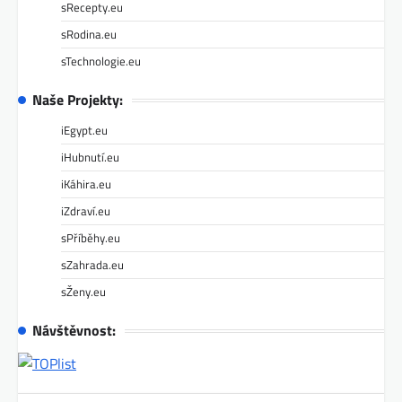
sRecepty.eu
sRodina.eu
sTechnologie.eu
Naše Projekty:
iEgypt.eu
iHubnutí.eu
iKáhira.eu
iZdraví.eu
sPříběhy.eu
sZahrada.eu
sŽeny.eu
Návštěvnost: