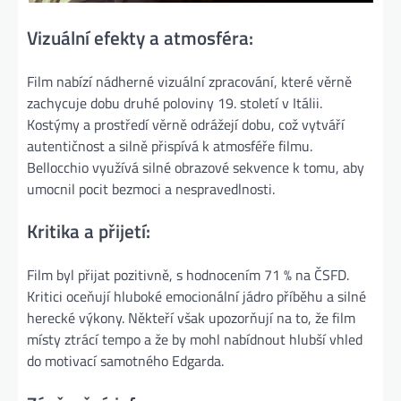
Vizuální efekty a atmosféra:
Film nabízí nádherné vizuální zpracování, které věrně
zachycuje dobu druhé poloviny 19. století v Itálii.
Kostýmy a prostředí věrně odrážejí dobu, což vytváří
autentičnost a silně přispívá k atmosféře filmu.
Bellocchio využívá silné obrazové sekvence k tomu, aby
umocnil pocit bezmoci a nespravedlnosti​.
Kritika a přijetí:
Film byl přijat pozitivně, s hodnocením 71 % na ČSFD.
Kritici oceňují hluboké emocionální jádro příběhu a silné
herecké výkony. Někteří však upozorňují na to, že film
místy ztrácí tempo a že by mohl nabídnout hlubší vhled
do motivací samotného Edgarda​.