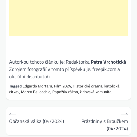
Autorkou tohoto článku je: Redaktorka
Petra Vrchotická
Zdrojem fotografií v tomto příspěvku je: freepik.com a
oficiální distributoři
Tagged
Edgardo Mortara
,
Film 2024
,
Historické drama
,
katolická
církev
,
Marco Bellocchio
,
Papežův zákon
,
židovská komunita
Navigace
⟵
⟶
pro
Občanská válka (04/2024)
Prázdniny s Broučkem
(04/2024)
příspěvek