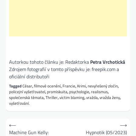
Autorkou tohoto článku je: Redaktorka
Petra Vrchotická
Zdrojem fotografií v tomto příspěvku je: freepik.com a
oficiální distributoři
Tagged
César
,
filmové ocenění
,
Francie
,
Krimi
,
nevyřešený zločin
,
policejní vyšetřovatel
,
promiskuita
,
psychologie
,
realismus
,
společenská témata
,
Thriller
,
victim blaming
,
vražda
,
vražda ženy
,
vyšetřování.
Navigace
⟵
⟶
pro
Machine Gun Kelly:
Hypnotik (05/2023)