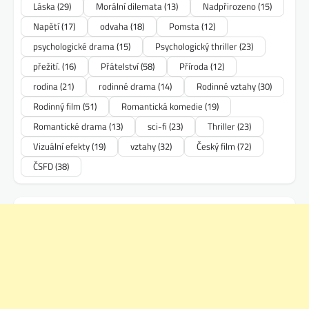
Láska
(29)
Morální dilemata
(13)
Nadpřirozeno
(15)
Napětí
(17)
odvaha
(18)
Pomsta
(12)
psychologické drama
(15)
Psychologický thriller
(23)
přežití.
(16)
Přátelství
(58)
Příroda
(12)
rodina
(21)
rodinné drama
(14)
Rodinné vztahy
(30)
Rodinný film
(51)
Romantická komedie
(19)
Romantické drama
(13)
sci-fi
(23)
Thriller
(23)
Vizuální efekty
(19)
vztahy
(32)
Český film
(72)
ČSFD
(38)