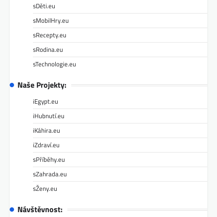
sDěti.eu
sMobilHry.eu
sRecepty.eu
sRodina.eu
sTechnologie.eu
Naše Projekty:
iEgypt.eu
iHubnutí.eu
iKáhira.eu
iZdraví.eu
sPříběhy.eu
sZahrada.eu
sŽeny.eu
Návštěvnost: