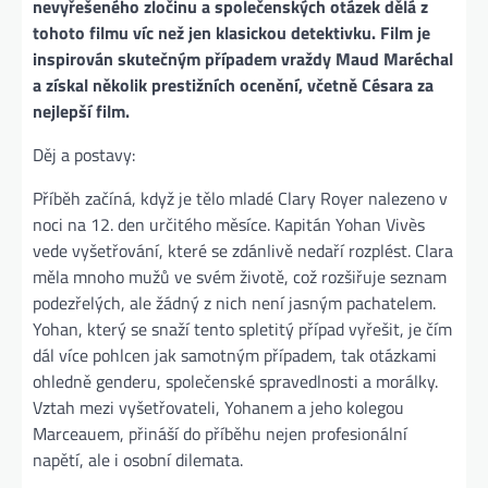
nevyřešeného zločinu a společenských otázek dělá z
tohoto filmu víc než jen klasickou detektivku.
Film je
inspirován skutečným případem vraždy Maud Maréchal
a získal několik prestižních ocenění, včetně Césara za
nejlepší film.
Děj a postavy:
Příběh začíná, když je tělo mladé Clary Royer nalezeno v
noci na 12. den určitého měsíce. Kapitán Yohan Vivès
vede vyšetřování, které se zdánlivě nedaří rozplést. Clara
měla mnoho mužů ve svém životě, což rozšiřuje seznam
podezřelých, ale žádný z nich není jasným pachatelem.
Yohan, který se snaží tento spletitý případ vyřešit, je čím
dál více pohlcen jak samotným případem, tak otázkami
ohledně genderu, společenské spravedlnosti a morálky.
Vztah mezi vyšetřovateli, Yohanem a jeho kolegou
Marceauem, přináší do příběhu nejen profesionální
napětí, ale i osobní dilemata.