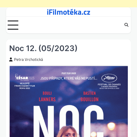
iFilmotéka.cz
Skip
to
content
Noc 12. (05/2023)
Petra Vrchotická