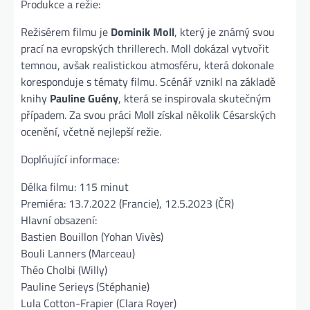
Produkce a režie:
Režisérem filmu je
Dominik Moll
, který je známý svou
prací na evropských thrillerech. Moll dokázal vytvořit
temnou, avšak realistickou atmosféru, která dokonale
koresponduje s tématy filmu. Scénář vznikl na základě
knihy
Pauline Guény
, která se inspirovala skutečným
případem. Za svou práci Moll získal několik Césarských
ocenění, včetně nejlepší režie.
Doplňující informace:
Délka filmu: 115 minut
Premiéra: 13.7.2022 (Francie), 12.5.2023 (ČR)
Hlavní obsazení:
Bastien Bouillon (Yohan Vivès)
Bouli Lanners (Marceau)
Théo Cholbi (Willy)
Pauline Serieys (Stéphanie)
Lula Cotton-Frapier (Clara Royer)