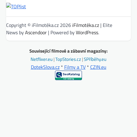
Copyright © iFilmotéka.cz 2026
iFilmotéka.cz
| Elite
News by
Ascendoor
| Powered by
WordPress
.
Související filmové a zábavní magazíny:
Netflixer.eu
|
TopStories.cz
|
SPříběhy.eu
DotekSlova.cz
*
Filmy a TV
*
CZIN.eu