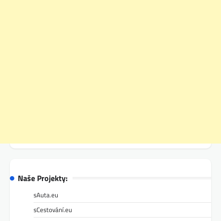
Naše Projekty:
sAuta.eu
sCestování.eu