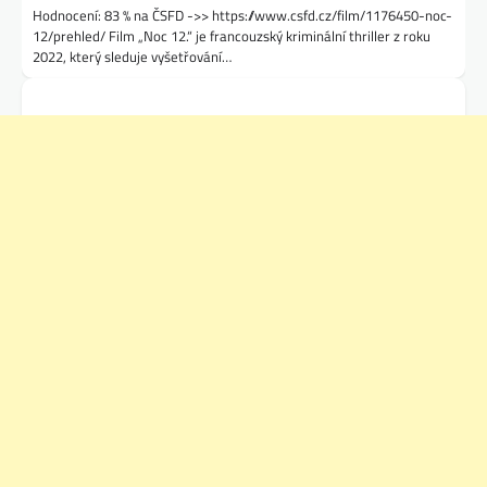
Hodnocení: 83 % na ČSFD ->> https://www.csfd.cz/film/1176450-noc-
12/prehled/ Film „Noc 12.“ je francouzský kriminální thriller z roku
2022, který sleduje vyšetřování…