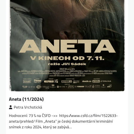
Aneta (11/2024)
Petra Vrchotická
Hodnocení: 73 % na ČSFD ->> https://www.csfd.cz/film/1522633-
aneta/prehled/ Film „Aneta“ je český dokumentární kriminální
snímek z roku 2024, který se zabývá…