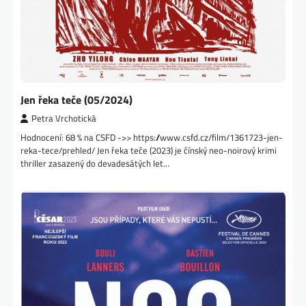
Jen řeka teče (05/2024)
Petra Vrchotická
Hodnocení: 68 % na CSFD ->> https://www.csfd.cz/film/1361723-jen-
reka-tece/prehled/ Jen řeka teče (2023) je čínský neo-noirový krimi
thriller zasazený do devadesátých let…