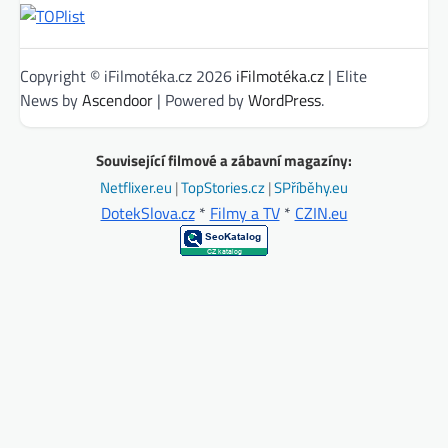
Copyright © iFilmotéka.cz 2026
iFilmotéka.cz
| Elite
News by
Ascendoor
| Powered by
WordPress
.
Související filmové a zábavní magazíny:
Netflixer.eu
|
TopStories.cz
|
SPříběhy.eu
DotekSlova.cz
*
Filmy a TV
*
CZIN.eu