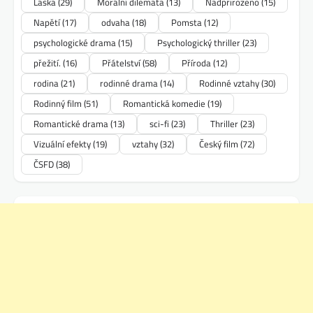
Láska
(29)
Morální dilemata
(13)
Nadpřirozeno
(15)
Napětí
(17)
odvaha
(18)
Pomsta
(12)
psychologické drama
(15)
Psychologický thriller
(23)
přežití.
(16)
Přátelství
(58)
Příroda
(12)
rodina
(21)
rodinné drama
(14)
Rodinné vztahy
(30)
Rodinný film
(51)
Romantická komedie
(19)
Romantické drama
(13)
sci-fi
(23)
Thriller
(23)
Vizuální efekty
(19)
vztahy
(32)
Český film
(72)
ČSFD
(38)