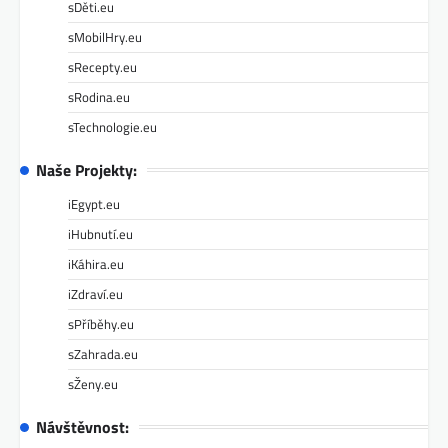
sDěti.eu
sMobilHry.eu
sRecepty.eu
sRodina.eu
sTechnologie.eu
Naše Projekty:
iEgypt.eu
iHubnutí.eu
iKáhira.eu
iZdraví.eu
sPříběhy.eu
sZahrada.eu
sŽeny.eu
Návštěvnost: