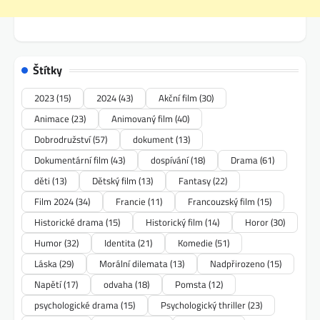
Štítky
2023
(15)
2024
(43)
Akční film
(30)
Animace
(23)
Animovaný film
(40)
Dobrodružství
(57)
dokument
(13)
Dokumentární film
(43)
dospívání
(18)
Drama
(61)
děti
(13)
Dětský film
(13)
Fantasy
(22)
Film 2024
(34)
Francie
(11)
Francouzský film
(15)
Historické drama
(15)
Historický film
(14)
Horor
(30)
Humor
(32)
Identita
(21)
Komedie
(51)
Láska
(29)
Morální dilemata
(13)
Nadpřirozeno
(15)
Napětí
(17)
odvaha
(18)
Pomsta
(12)
psychologické drama
(15)
Psychologický thriller
(23)