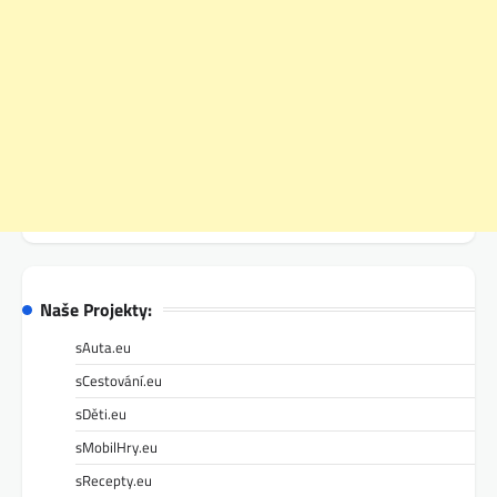
Naše Projekty:
sAuta.eu
sCestování.eu
sDěti.eu
sMobilHry.eu
sRecepty.eu