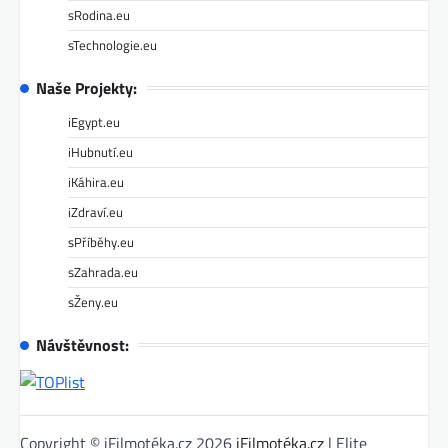
sRodina.eu
sTechnologie.eu
Naše Projekty:
iEgypt.eu
iHubnutí.eu
iKáhira.eu
iZdraví.eu
sPříběhy.eu
sZahrada.eu
sŽeny.eu
Návštěvnost:
Copyright © iFilmotéka.cz 2026
iFilmotéka.cz
| Elite