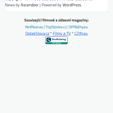
News by
Ascendoor
| Powered by
WordPress
.
Související filmové a zábavní magazíny:
Netflixer.eu
|
TopStories.cz
|
SPříběhy.eu
DotekSlova.cz
*
Filmy a TV
*
CZIN.eu