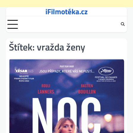
iFilmotéka.cz
Skip
to
content
Štítek:
vražda ženy