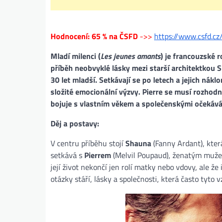
Hodnocení: 65 % na ČSFD
->>
https://www.csfd.c
Mladí milenci (
Les jeunes amants
) je francouzské 
příběh neobvyklé lásky mezi starší architektkou S
30 let mladší. Setkávají se po letech a jejich nákl
složité emocionální výzvy. Pierre se musí rozhod
bojuje s vlastním věkem a společenskými očekává
Děj a postavy:
V centru příběhu stojí
Shauna
(Fanny Ardant), kter
setkává s
Pierrem
(Melvil Poupaud), ženatým mužem
její život nekončí jen rolí matky nebo vdovy, ale 
otázky stáří, lásky a společnosti, která často tyto 