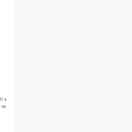
ří a
 se