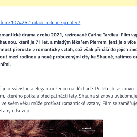
z/film/1074262-mladi-milenci/prehled/
romantické drama z roku 2021, režírované Carine Tardieu. Film vy
haunou, které je 71 let, a mladým lékařem Pierrem, jenž je o více
onnost přeroste v romantický vztah, což však přináší do jejich živ
nout mezi rodinou a nově probuzenými city ke Shauně, zatímco o
ními.
á je nezávislou a elegantní ženou na důchodě. Po letech se znovu
, kterého potkala před patnácti lety. Shauna si znovu uvědomuje
že i ve svém věku může prožívat romantické vztahy. Film se zaměřuj
vztahy odsuzuje.