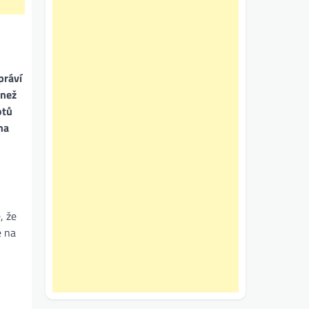
práví
 než
otů
na
, že
e na