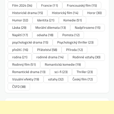
Film 2024
(34)
Francie
(11)
Francouzský film
(15)
Historické drama
(15)
Historický film
(14)
Horor
(30)
Humor
(32)
Identita
(21)
Komedie
(51)
Láska
(29)
Morální dilemata
(13)
Nadpřirozeno
(15)
Napětí
(17)
odvaha
(18)
Pomsta
(12)
psychologické drama
(15)
Psychologický thriller
(23)
přežití.
(16)
Přátelství
(58)
Příroda
(12)
rodina
(21)
rodinné drama
(14)
Rodinné vztahy
(30)
Rodinný film
(51)
Romantická komedie
(19)
Romantické drama
(13)
sci-fi
(23)
Thriller
(23)
Vizuální efekty
(19)
vztahy
(32)
Český film
(72)
ČSFD
(38)