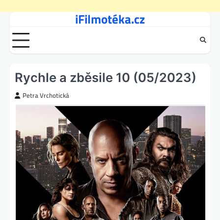
iFilmotéka.cz
Skip
to
content
Rychle a zběsile 10 (05/2023)
Petra Vrchotická