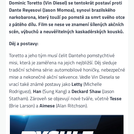
Dominic Toretto (Vin Diesel) se tentokrát postaví proti
Dante Reyesovi (Jason Momoa), synovi brazilského
narkobarona, který touží po pomstě za smrt svého otce
z pátého dílu. Film se nese ve znamení šílených akčních
scén, výbuchů a neuvěřitelných kaskadérských kousků.
Děj a postavy:
Toretto a jeho tým musí čelit Danteho pomstychtivé
misi, která je zaměřena na jejich nejbližší. Děj sleduje
tradiční schéma série: automobilové honičky, nebezpečné
mise a nekonečné akční sekvence. Vedle Vin Diesela se
vrací také známé postavy jako
Letty
(Michelle
Rodriguez),
Han
(Sung Kang) a
Deckard Shaw
(Jason
Statham). Zároveň se objevují nové tváře, včetně
Tesse
(Brie Larson) a
Aimese
(Alan Ritchson)​.