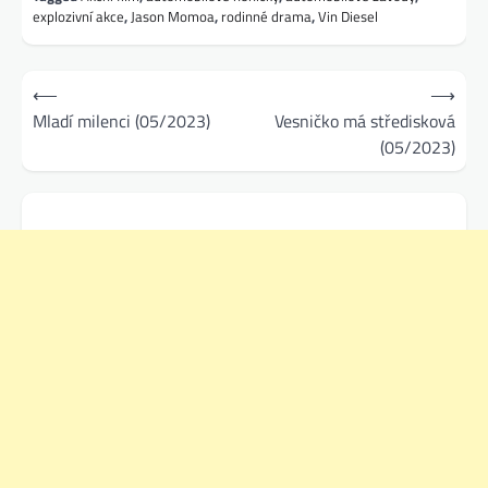
explozivní akce
,
Jason Momoa
,
rodinné drama
,
Vin Diesel
Navigace
⟵
⟶
pro
Mladí milenci (05/2023)
Vesničko má středisková
(05/2023)
příspěvek