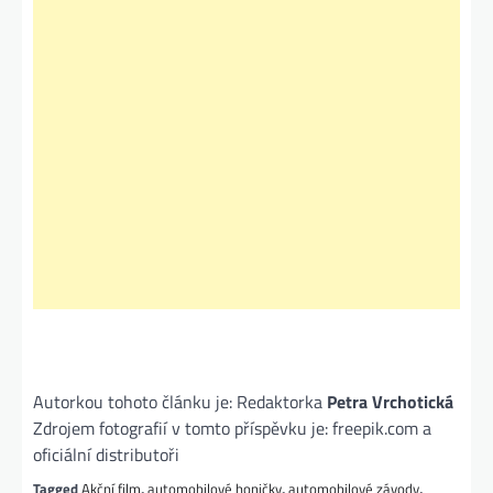
Autorkou tohoto článku je: Redaktorka
Petra Vrchotická
Zdrojem fotografií v tomto příspěvku je: freepik.com a
oficiální distributoři
Tagged
Akční film
,
automobilové honičky
,
automobilové závody
,