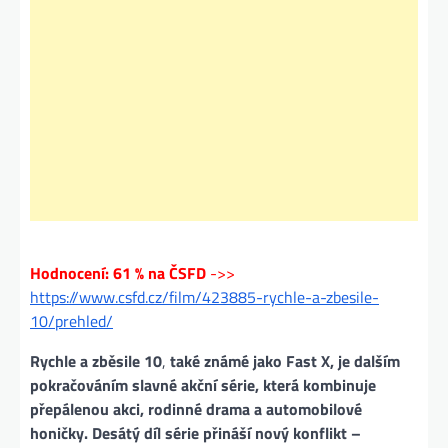
Hodnocení: 61 % na ČSFD
->>
https://www.csfd.cz/film/423885-rychle-a-zbesile-
10/prehled/
Rychle a zběsile 10
,
také známé jako Fast X, je dalším
pokračováním slavné akční série, která kombinuje
přepálenou akci, rodinné drama a automobilové
honičky. Desátý díl série přináší nový konflikt –