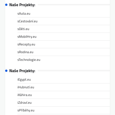
Naše Projekty:
sAuta.eu
sCestování.eu
sDěti.eu
sMobilHry.eu
sRecepty.eu
sRodina.eu
sTechnologie.eu
Naše Projekty:
iEgypt.eu
iHubnutí.eu
iKáhira.eu
iZdraví.eu
sPříběhy.eu