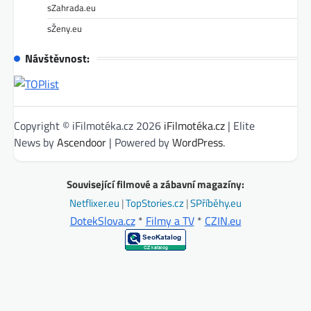
sZahrada.eu
sŽeny.eu
Návštěvnost:
Copyright © iFilmotéka.cz 2026
iFilmotéka.cz
| Elite
News by
Ascendoor
| Powered by
WordPress
.
Související filmové a zábavní magazíny:
Netflixer.eu
|
TopStories.cz
|
SPříběhy.eu
DotekSlova.cz
*
Filmy a TV
*
CZIN.eu