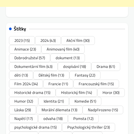
Štítky
2023
(15)
2024
(43)
Akční film
(30)
Animace
(23)
Animovaný film
(40)
Dobrodružství
(57)
dokument
(13)
Dokumentární film
(43)
dospívání
(18)
Drama
(61)
děti
(13)
Dětský film
(13)
Fantasy
(22)
Film 2024
(34)
Francie
(11)
Francouzský film
(15)
Historické drama
(15)
Historický film
(14)
Horor
(30)
Humor
(32)
Identita
(21)
Komedie
(51)
Láska
(29)
Morální dilemata
(13)
Nadpřirozeno
(15)
Napětí
(17)
odvaha
(18)
Pomsta
(12)
psychologické drama
(15)
Psychologický thriller
(23)