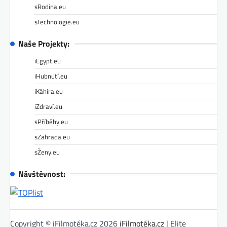
sRodina.eu
sTechnologie.eu
Naše Projekty:
iEgypt.eu
iHubnutí.eu
iKáhira.eu
iZdraví.eu
sPříběhy.eu
sZahrada.eu
sŽeny.eu
Návštěvnost:
Copyright © iFilmotéka.cz 2026
iFilmotéka.cz
| Elite