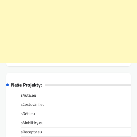
Naše Projekty:
sAuta.eu
sCestování.eu
sDěti.eu
sMobilHry.eu
sRecepty.eu