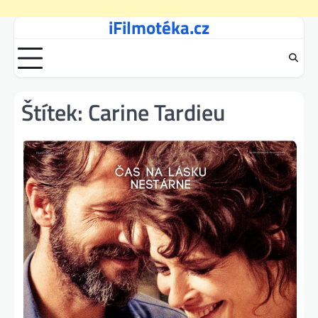
iFilmotéka.cz
Skip
to
content
Štítek:
Carine Tardieu