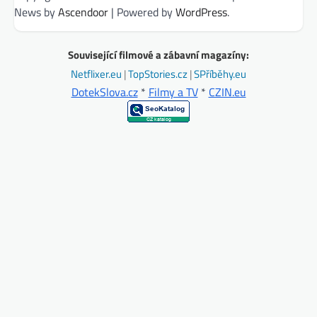
News by
Ascendoor
| Powered by
WordPress
.
Související filmové a zábavní magazíny:
Netflixer.eu
|
TopStories.cz
|
SPříběhy.eu
DotekSlova.cz
*
Filmy a TV
*
CZIN.eu