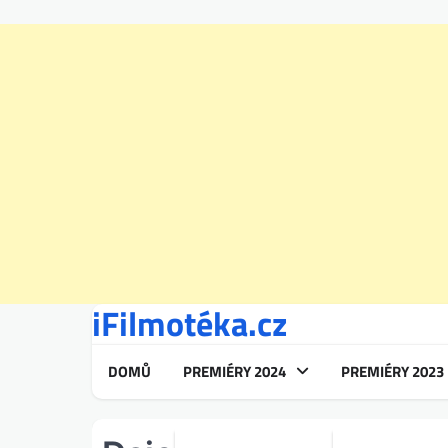
iFilmotéka.cz
Skip
to
content
DOMŮ
PREMIÉRY 2024
PREMIÉRY 2023