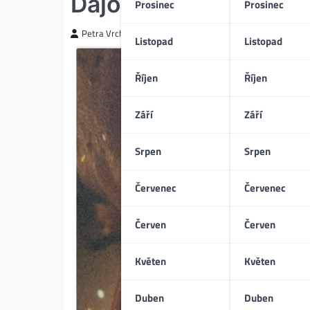
Dajori (11/2024)
Prosinec
Prosinec
Petra Vrchotická
Listopad
Listopad
Říjen
Říjen
Září
Září
Srpen
Srpen
Červenec
Červenec
Červen
Červen
Květen
Květen
Duben
Duben