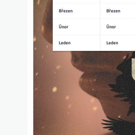
Březen
Březen
Únor
Únor
Leden
Leden