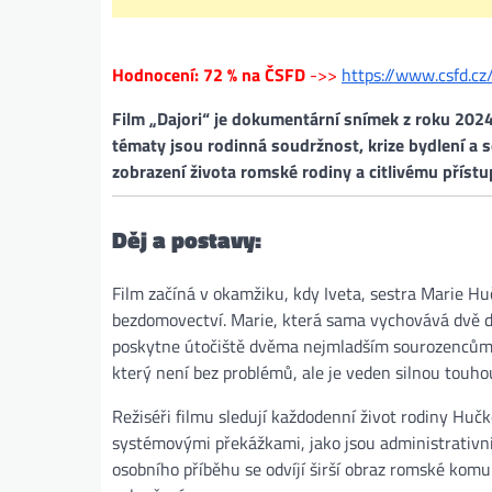
Hodnocení: 72 % na ČSFD
->>
https://www.csfd.cz
Film „Dajori“ je dokumentární snímek z roku 2024
tématy jsou rodinná soudržnost, krize bydlení a s
zobrazení života romské rodiny a citlivému přís
Děj a postavy:
Film začíná v okamžiku, kdy Iveta, sestra Marie Hu
bezdomovectví. Marie, která sama vychovává dvě d
poskytne útočiště dvěma nejmladším sourozencům A
který není bez problémů, ale je veden silnou touh
Režiséři filmu sledují každodenní život rodiny Hučk
systémovými překážkami, jako jsou administrativní 
osobního příběhu se odvíjí širší obraz romské komu