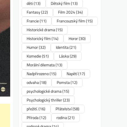
děti
(13)
Dětský film
(13)
Fantasy
(22)
Film 2024
(34)
Francie
(11)
Francouzský film
(15)
Historické drama
(15)
Historický film
(14)
Horor
(30)
Humor
(32)
Identita
(21)
Komedie
(51)
Láska
(29)
Morální dilemata
(13)
Nadpřirozeno
(15)
Napětí
(17)
odvaha
(18)
Pomsta
(12)
psychologické drama
(15)
Psychologický thriller
(23)
přežití.
(16)
Přátelství
(58)
Příroda
(12)
rodina
(21)
rodinné drama
(14)