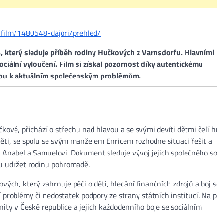
/film/1480548-dajori/prehled/
, který sleduje příběh rodiny Hučkových z Varnsdorfu. Hlavními
ociální vyloučení. Film si získal pozornost díky autentickému
tupu k aktuálním společenským problémům.
čkové, přichází o střechu nad hlavou a se svými devíti dětmi čelí 
ěti, se spolu se svým manželem Enricem rozhodne situaci řešit a
nabel a Samuelovi. Dokument sleduje vývoj jejich společného sou
ou udržet rodinu pohromadě.
ových, který zahrnuje péči o děti, hledání finančních zdrojů a boj s
problémy či nedostatek podpory ze strany státních institucí. Na p
nity v České republice a jejich každodenního boje se sociálním