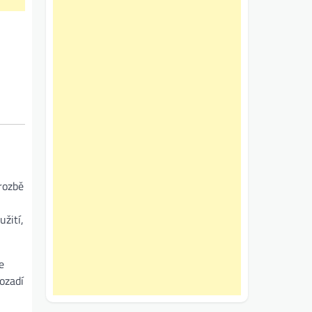
hrozbě
žití,
e
ozadí