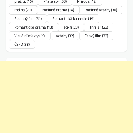
přežití.
(16)
Přátelství
(58)
Příroda
(12)
rodina
(21)
rodinné drama
(14)
Rodinné vztahy
(30)
Rodinný film
(51)
Romantická komedie
(19)
Romantické drama
(13)
sci-fi
(23)
Thriller
(23)
Vizuální efekty
(19)
vztahy
(32)
Český film
(72)
ČSFD
(38)