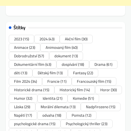
Štítky
2023
(15)
2024
(43)
Akční film
(30)
Animace
(23)
Animovaný film
(40)
Dobrodružství
(57)
dokument
(13)
Dokumentární film
(43)
dospívání
(18)
Drama
(61)
děti
(13)
Dětský film
(13)
Fantasy
(22)
Film 2024
(34)
Francie
(11)
Francouzský film
(15)
Historické drama
(15)
Historický film
(14)
Horor
(30)
Humor
(32)
Identita
(21)
Komedie
(51)
Láska
(29)
Morální dilemata
(13)
Nadpřirozeno
(15)
Napětí
(17)
odvaha
(18)
Pomsta
(12)
psychologické drama
(15)
Psychologický thriller
(23)