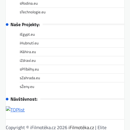
sRodina.eu
sTechnologie.eu
Naše Projekty:
iEgypt.eu
iHubnutí.eu
iKáhira.eu
iZdraví.eu
sPříběhy.eu
sZahrada.eu
sŽeny.eu
Návštěvnost:
Copyright © iFilmotéka.cz 2026
iFilmotéka.cz
| Elite