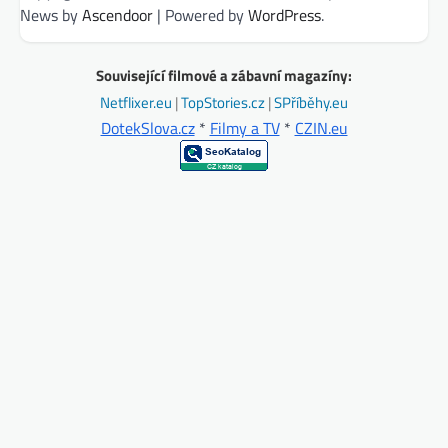
News by
Ascendoor
| Powered by
WordPress
.
Související filmové a zábavní magazíny:
Netflixer.eu
|
TopStories.cz
|
SPříběhy.eu
DotekSlova.cz
*
Filmy a TV
*
CZIN.eu