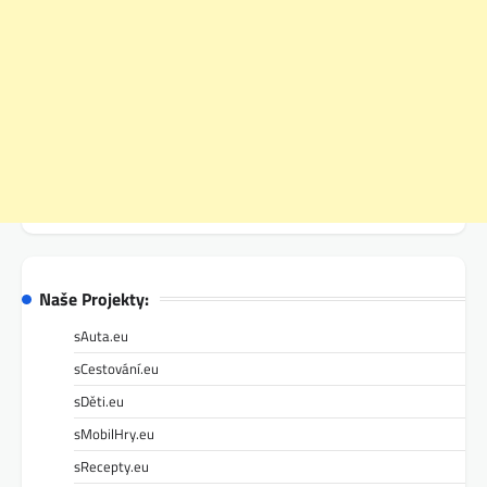
Naše Projekty:
sAuta.eu
sCestování.eu
sDěti.eu
sMobilHry.eu
sRecepty.eu