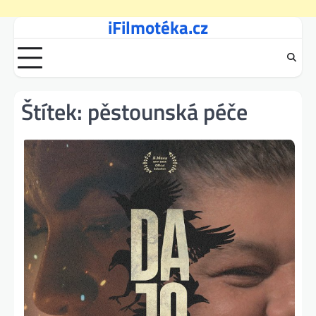
iFilmotéka.cz
Skip
to
content
Štítek:
pěstounská péče