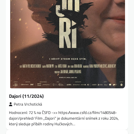
Dajori (11/2024)
Petra Vrchotická
Hodnocení: 72 % na ČSFD ->> https://www.csfd.cz/film/1480548-
dajori/prehled/ Film „Dajori“ je dokumentární snímek z roku 2024,
který sleduje příběh rodiny Hučkových…