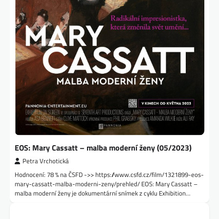
EOS: Mary Cassatt – malba moderní ženy (05/2023)
Petra Vrchotická
Hodnocení: 78 % na ČSFD ->> https://www.csfd.cz/film/1321899-eos-
mary-cassatt-malba-moderni-zeny/prehled/ EOS: Mary Cassatt –
malba moderní ženy je dokumentární snímek z cyklu Exhibition…