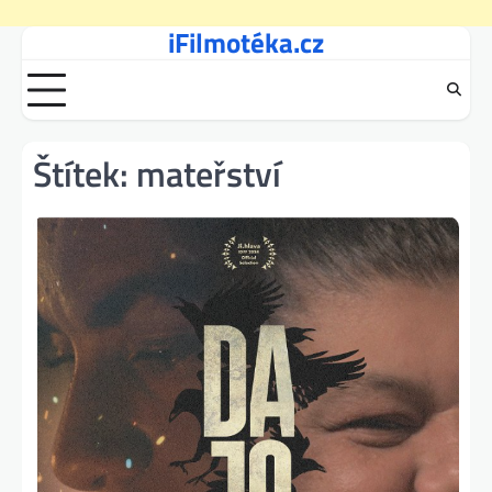
iFilmotéka.cz
Skip
to
content
Štítek:
mateřství