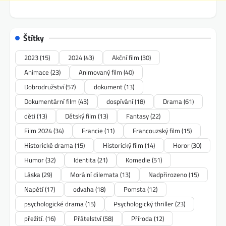
Štítky
2023
(15)
2024
(43)
Akční film
(30)
Animace
(23)
Animovaný film
(40)
Dobrodružství
(57)
dokument
(13)
Dokumentární film
(43)
dospívání
(18)
Drama
(61)
děti
(13)
Dětský film
(13)
Fantasy
(22)
Film 2024
(34)
Francie
(11)
Francouzský film
(15)
Historické drama
(15)
Historický film
(14)
Horor
(30)
Humor
(32)
Identita
(21)
Komedie
(51)
Láska
(29)
Morální dilemata
(13)
Nadpřirozeno
(15)
Napětí
(17)
odvaha
(18)
Pomsta
(12)
psychologické drama
(15)
Psychologický thriller
(23)
přežití.
(16)
Přátelství
(58)
Příroda
(12)