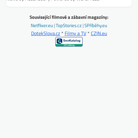
Související filmové a zábavní magazíny:
Netflixer.eu
|
TopStories.cz
|
SPříběhy.eu
DotekSlova.cz
*
Filmy a TV
*
CZIN.eu