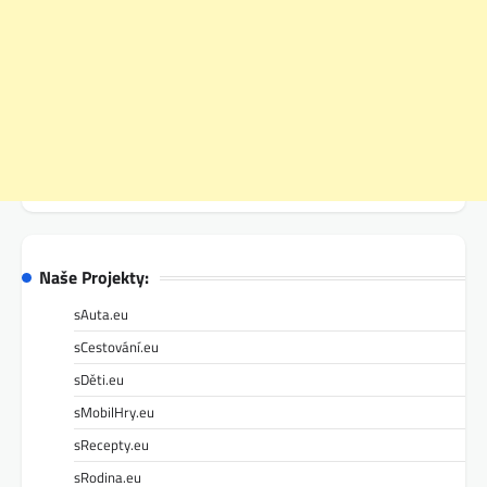
Naše Projekty:
sAuta.eu
sCestování.eu
sDěti.eu
sMobilHry.eu
sRecepty.eu
sRodina.eu