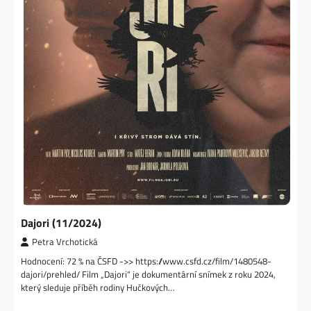
Dajori (11/2024)
Petra Vrchotická
Hodnocení: 72 % na ČSFD ->> https://www.csfd.cz/film/1480548-
dajori/prehled/ Film „Dajori“ je dokumentární snímek z roku 2024,
který sleduje příběh rodiny Hučkových…