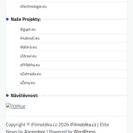
sTechnologie.eu
Naše Projekty:
iEgypt.eu
iHubnutí.eu
iKáhira.eu
iZdraví.eu
sPříběhy.eu
sZahrada.eu
sŽeny.eu
Návštěvnost:
Copyright © iFilmotéka.cz 2026
iFilmotéka.cz
| Elite
News by
Ascendoor
| Powered by
WordPress
.