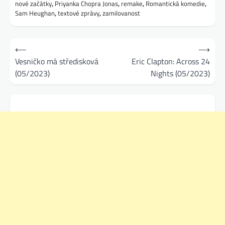
nové začátky
,
Priyanka Chopra Jonas
,
remake
,
Romantická komedie
,
Sam Heughan
,
textové zprávy
,
zamilovanost
Navigace
⟵
⟶
pro
Vesničko má středisková
Eric Clapton: Across 24
(05/2023)
Nights (05/2023)
příspěvek