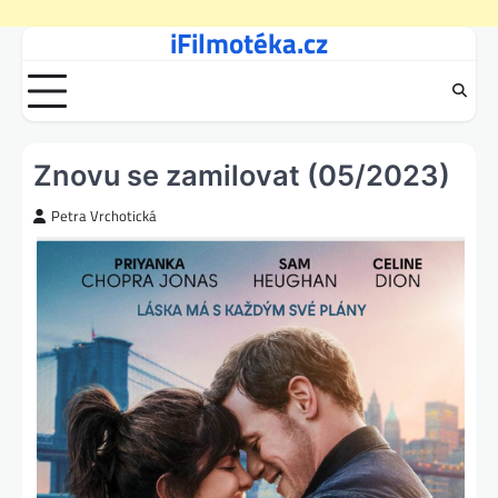
iFilmotéka.cz
Skip
to
content
Znovu se zamilovat (05/2023)
Petra Vrchotická