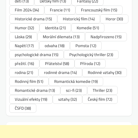
děti
(13)
Dětský film
(13)
Fantasy
(22)
Film 2024
(34)
Francie
(11)
Francouzský film
(15)
Historické drama
(15)
Historický film
(14)
Horor
(30)
Humor
(32)
Identita
(21)
Komedie
(51)
Láska
(29)
Morální dilemata
(13)
Nadpřirozeno
(15)
Napětí
(17)
odvaha
(18)
Pomsta
(12)
psychologické drama
(15)
Psychologický thriller
(23)
přežití.
(16)
Přátelství
(58)
Příroda
(12)
rodina
(21)
rodinné drama
(14)
Rodinné vztahy
(30)
Rodinný film
(51)
Romantická komedie
(19)
Romantické drama
(13)
sci-fi
(23)
Thriller
(23)
Vizuální efekty
(19)
vztahy
(32)
Český film
(72)
ČSFD
(38)