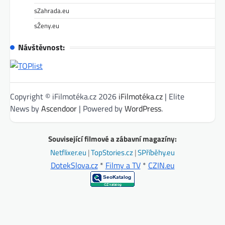
sZahrada.eu
sŽeny.eu
Návštěvnost:
Copyright © iFilmotéka.cz 2026
iFilmotéka.cz
| Elite
News by
Ascendoor
| Powered by
WordPress
.
Související filmové a zábavní magazíny:
Netflixer.eu
|
TopStories.cz
|
SPříběhy.eu
DotekSlova.cz
*
Filmy a TV
*
CZIN.eu