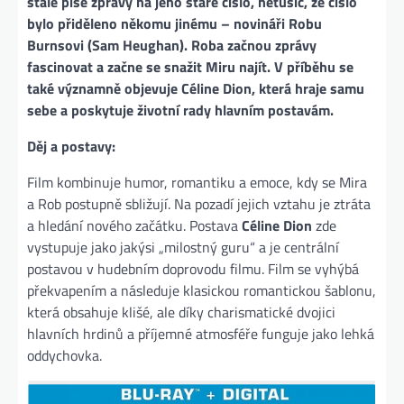
stále píše zprávy na jeho staré číslo, netušíc, že číslo
bylo přiděleno někomu jinému – novináři Robu
Burnsovi (Sam Heughan). Roba začnou zprávy
fascinovat a začne se snažit Miru najít. V příběhu se
také významně objevuje Céline Dion, která hraje samu
sebe a poskytuje životní rady hlavním postavám.
Děj a postavy:
Film kombinuje humor, romantiku a emoce, kdy se Mira
a Rob postupně sbližují. Na pozadí jejich vztahu je ztráta
a hledání nového začátku. Postava
Céline Dion
zde
vystupuje jako jakýsi „milostný guru“ a je centrální
postavou v hudebním doprovodu filmu. Film se vyhýbá
překvapením a následuje klasickou romantickou šablonu,
která obsahuje klišé, ale díky charismatické dvojici
hlavních hrdinů a příjemné atmosféře funguje jako lehká
oddychovka.