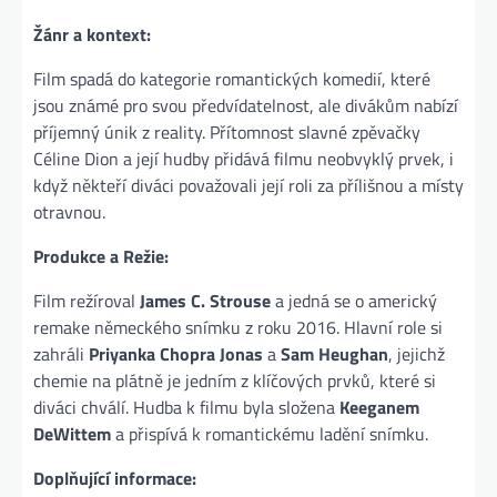
Žánr a kontext:
Film spadá do kategorie romantických komedií, které
jsou známé pro svou předvídatelnost, ale divákům nabízí
příjemný únik z reality. Přítomnost slavné zpěvačky
Céline Dion a její hudby přidává filmu neobvyklý prvek, i
když někteří diváci považovali její roli za přílišnou a místy
otravnou.
Produkce a Režie:
Film režíroval
James C. Strouse
a jedná se o americký
remake německého snímku z roku 2016. Hlavní role si
zahráli
Priyanka Chopra Jonas
a
Sam Heughan
, jejichž
chemie na plátně je jedním z klíčových prvků, které si
diváci chválí. Hudba k filmu byla složena
Keeganem
DeWittem
a přispívá k romantickému ladění snímku.
Doplňující informace: