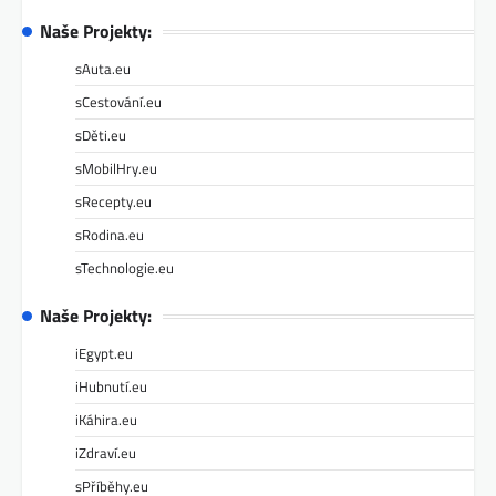
Naše Projekty:
sAuta.eu
sCestování.eu
sDěti.eu
sMobilHry.eu
sRecepty.eu
sRodina.eu
sTechnologie.eu
Naše Projekty:
iEgypt.eu
iHubnutí.eu
iKáhira.eu
iZdraví.eu
sPříběhy.eu