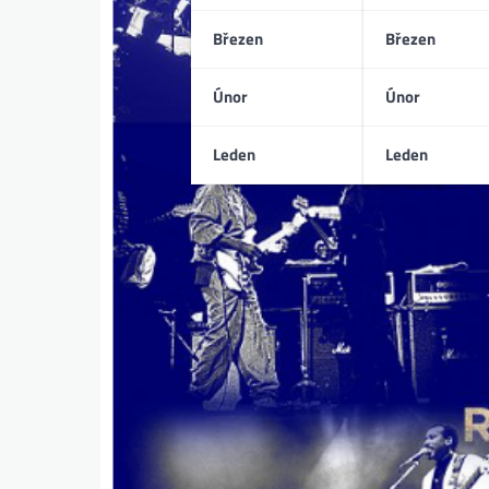
Březen
Březen
Únor
Únor
Leden
Leden