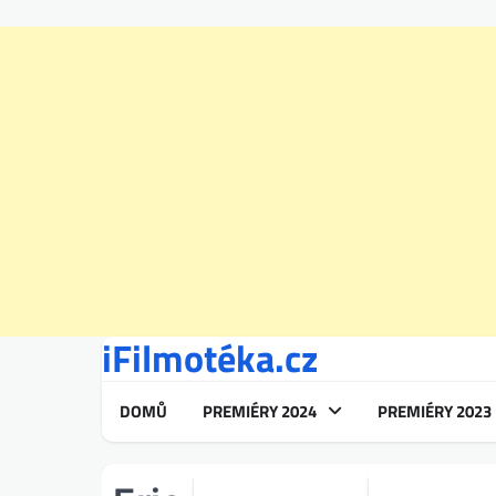
iFilmotéka.cz
Skip
to
content
DOMŮ
PREMIÉRY 2024
PREMIÉRY 2023