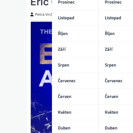
Eric Clapton: Across
Prosinec
Prosinec
Petra Vrchotická
Listopad
Listopad
Říjen
Říjen
Září
Září
Srpen
Srpen
Červenec
Červenec
Červen
Červen
Květen
Květen
Duben
Duben