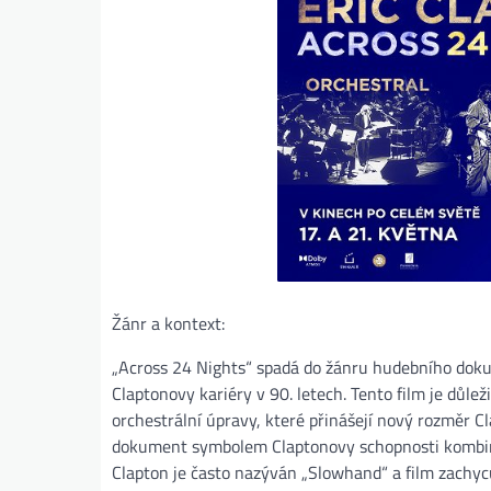
Žánr a kontext:
„Across 24 Nights“ spadá do žánru hudebního dok
Claptonovy kariéry v 90. letech. Tento film je důlež
orchestrální úpravy, které přinášejí nový rozměr
dokument symbolem Claptonovy schopnosti kombin
Clapton je často nazýván „Slowhand“ a film zachycuj