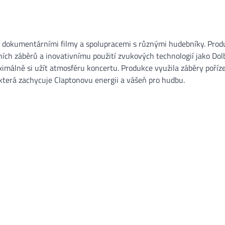
mi dokumentárními filmy a spolupracemi s různými hudebníky. Prod
ních záběrů a inovativnímu použití zvukových technologií jako Dol
álně si užít atmosféru koncertu. Produkce využila záběry poříz
, která zachycuje Claptonovu energii a vášeň pro hudbu.