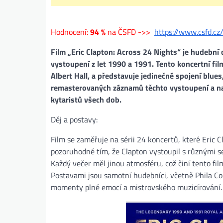
Hodnocení:
94 %
na ČSFD ->>
https://www.csfd.cz
Film „Eric Clapton: Across 24 Nights“ je hudební
vystoupení z let 1990 a 1991. Tento koncertní fil
Albert Hall, a představuje jedinečné spojení blues
remasterovaných záznamů těchto vystoupení a nab
kytaristů všech dob.
Děj a postavy:
Film se zaměřuje na sérii 24 koncertů, které Eric 
pozoruhodné tím, že Clapton vystoupil s různými 
Každý večer měl jinou atmosféru, což činí tento f
Postavami jsou samotní hudebníci, včetně Phila Col
momenty plné emocí a mistrovského muzicírování.