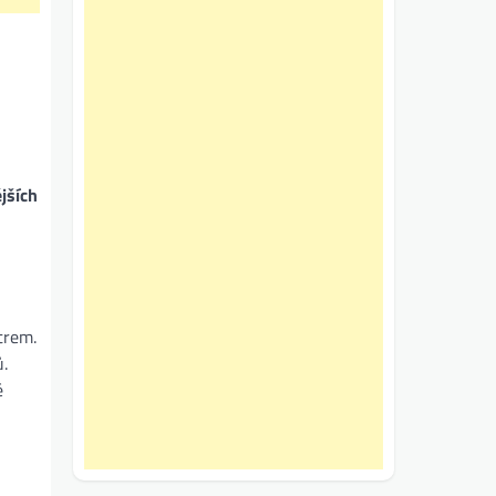
jších
trem.
ů.
é