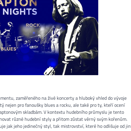
umentu, zaměřeného na živé koncerty a hluboký vhled do vývoje
itý nejen pro fanoušky blues a rocku, ale také pro ty, kteří ocení
 Claptonovým skladbám. V kontextu hudebního průmyslu je tento
ovat různé hudební styly a přitom zůstat věrný svým kořenům.
e jak jeho jedinečný styl, tak mistrovství, které ho odlišuje od ji