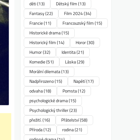
děti
(13)
Dětský film
(13)
Fantasy
(22)
Film 2024
(34)
Francie
(11)
Francouzský film
(15)
Historické drama
(15)
Historický film
(14)
Horor
(30)
Humor
(32)
Identita
(21)
Komedie
(51)
Láska
(29)
Morální dilemata
(13)
Nadpřirozeno
(15)
Napětí
(17)
odvaha
(18)
Pomsta
(12)
psychologické drama
(15)
Psychologický thriller
(23)
přežití.
(16)
Přátelství
(58)
Příroda
(12)
rodina
(21)
rodinné drama
(14)