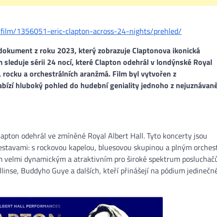
/film/1356051-eric-clapton-across-24-nights/prehled/
 dokument z roku 2023, který zobrazuje Claptonova ikonická
m sleduje sérii 24 nocí, které Clapton odehrál v londýnské Royal
, rocku a orchestrálních aranžmá.
Film byl vytvořen z
ízí hluboký pohled do hudební geniality jednoho z nejuznávaně
Clapton odehrál ve zmíněné Royal Albert Hall. Tyto koncerty jsou
sestavami: s rockovou kapelou, bluesovou skupinou a plným orches
ilm velmi dynamickým a atraktivním pro široké spektrum posluchač
linse, Buddyho Guye a dalších, kteří přinášejí na pódium jedinečn