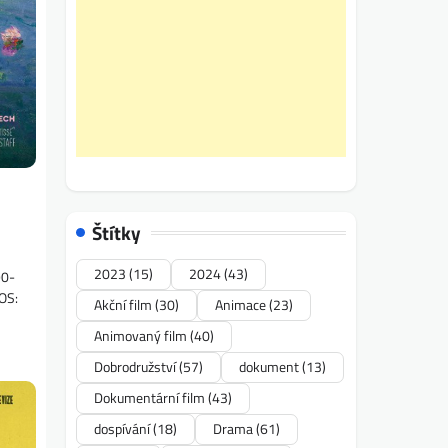
Štítky
2023
(15)
2024
(43)
90-
OS:
Akční film
(30)
Animace
(23)
Animovaný film
(40)
Dobrodružství
(57)
dokument
(13)
Dokumentární film
(43)
dospívání
(18)
Drama
(61)