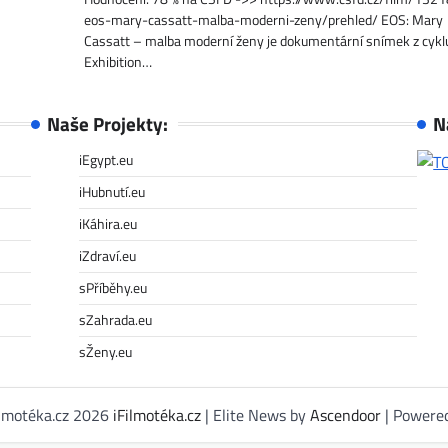
eos-mary-cassatt-malba-moderni-zeny/prehled/ EOS: Mary
Cassatt – malba moderní ženy je dokumentární snímek z cykl
Exhibition…
Naše Projekty:
N
iEgypt.eu
iHubnutí.eu
iKáhira.eu
iZdraví.eu
sPříběhy.eu
sZahrada.eu
sŽeny.eu
ilmotéka.cz 2026
iFilmotéka.cz
| Elite News by
Ascendoor
| Powere