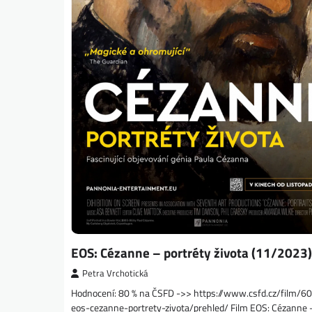
EOS: Cézanne – portréty života (11/2023)
Petra Vrchotická
Hodnocení: 80 % na ČSFD ->> https://www.csfd.cz/film/6
eos-cezanne-portrety-zivota/prehled/ Film EOS: Cézanne 