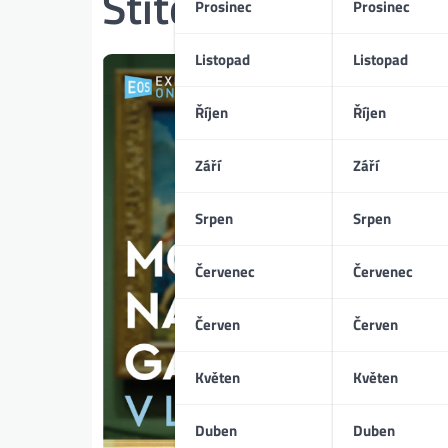
Štítek:
výtvarné 
Prosinec
Prosinec
Listopad
Listopad
Říjen
Říjen
Září
Září
Srpen
Srpen
Červenec
Červenec
Červen
Červen
Květen
Květen
Duben
Duben