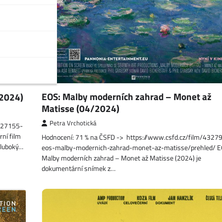
EOS: Malby moderních zahrad – Monet až
/2024)
Matisse (04/2024)
Petra Vrchotická
1527155-
ní film
Hodnocení: 71 % na ČSFD -> https://www.csfd.cz/film/4327
hluboký…
eos-malby-modernich-zahrad-monet-az-matisse/prehled/ E
Malby moderních zahrad – Monet až Matisse (2024) je
dokumentární snímek z…