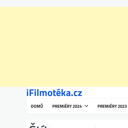
iFilmotéka.cz
Skip
to
content
DOMŮ
PREMIÉRY 2024
PREMIÉRY 2023