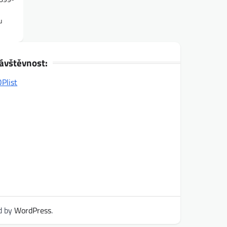
u
ávštěvnost:
d by
WordPress
.