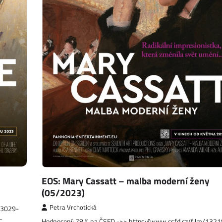
EOS: Mary Cassatt – malba moderní ženy
(05/2023)
Petra Vrchotická
03029-
–
Hodnocení: 78 % na ČSFD ->> https://www.csfd.cz/film/132