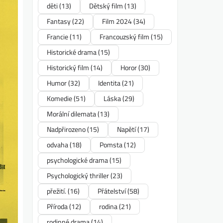
děti
(13)
Dětský film
(13)
Fantasy
(22)
Film 2024
(34)
Francie
(11)
Francouzský film
(15)
Historické drama
(15)
Historický film
(14)
Horor
(30)
Humor
(32)
Identita
(21)
Komedie
(51)
Láska
(29)
Morální dilemata
(13)
Nadpřirozeno
(15)
Napětí
(17)
odvaha
(18)
Pomsta
(12)
psychologické drama
(15)
Psychologický thriller
(23)
přežití.
(16)
Přátelství
(58)
Příroda
(12)
rodina
(21)
rodinné drama
(14)