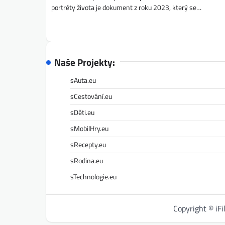
portréty života je dokument z roku 2023, který se…
Naše Projekty:
sAuta.eu
sCestování.eu
sDěti.eu
sMobilHry.eu
sRecepty.eu
sRodina.eu
sTechnologie.eu
Copyright © iF