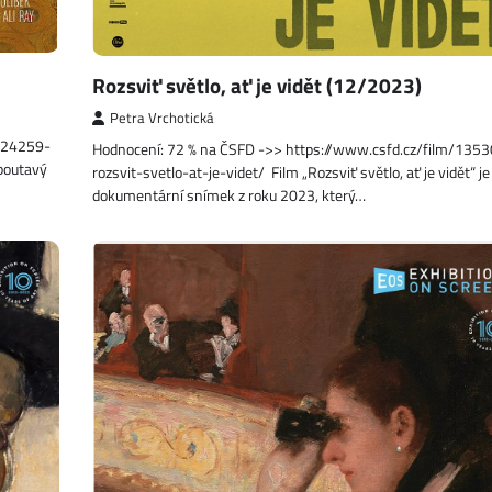
Rozsviť světlo, ať je vidět (12/2023)
Petra Vrchotická
1424259-
Hodnocení: 72 % na ČSFD ->> https://www.csfd.cz/film/135
 poutavý
rozsvit-svetlo-at-je-videt/ Film „Rozsviť světlo, ať je vidět“ je
dokumentární snímek z roku 2023, který…