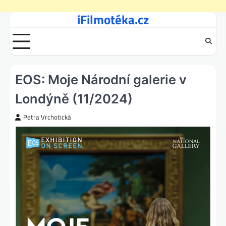
iFilmotéka.cz
Skip
to
content
EOS: Moje Národní galerie v
Londýně (11/2024)
Petra Vrchotická