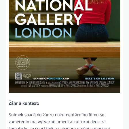
Žánr a kontext:
Snímek spadá do žánru dokumentárního filmu se
zaměřením na výtvarné umění a kulturní dědictví.
Tematicky se soustředí na význam umění v moderní