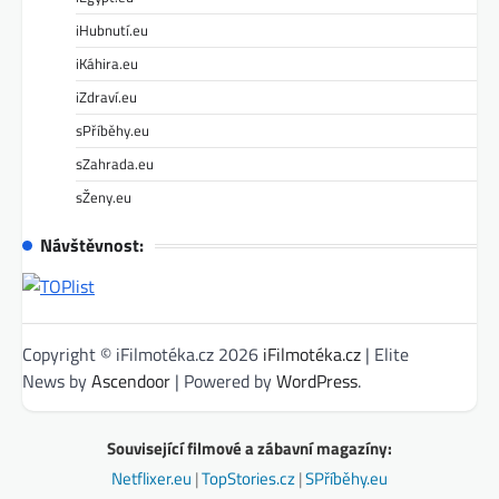
iHubnutí.eu
iKáhira.eu
iZdraví.eu
sPříběhy.eu
sZahrada.eu
sŽeny.eu
Návštěvnost:
Copyright © iFilmotéka.cz 2026
iFilmotéka.cz
| Elite
News by
Ascendoor
| Powered by
WordPress
.
Související filmové a zábavní magazíny:
Netflixer.eu
|
TopStories.cz
|
SPříběhy.eu