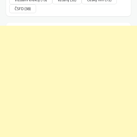
ČSFD
(38)