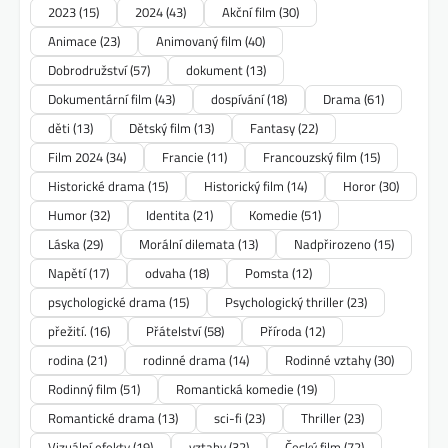
2023
(15)
2024
(43)
Akční film
(30)
Animace
(23)
Animovaný film
(40)
Dobrodružství
(57)
dokument
(13)
Dokumentární film
(43)
dospívání
(18)
Drama
(61)
děti
(13)
Dětský film
(13)
Fantasy
(22)
Film 2024
(34)
Francie
(11)
Francouzský film
(15)
Historické drama
(15)
Historický film
(14)
Horor
(30)
Humor
(32)
Identita
(21)
Komedie
(51)
Láska
(29)
Morální dilemata
(13)
Nadpřirozeno
(15)
Napětí
(17)
odvaha
(18)
Pomsta
(12)
psychologické drama
(15)
Psychologický thriller
(23)
přežití.
(16)
Přátelství
(58)
Příroda
(12)
rodina
(21)
rodinné drama
(14)
Rodinné vztahy
(30)
Rodinný film
(51)
Romantická komedie
(19)
Romantické drama
(13)
sci-fi
(23)
Thriller
(23)
Vizuální efekty
(19)
vztahy
(32)
Český film
(72)