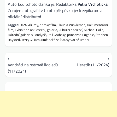
Autorkou tohoto článku je: Redaktorka
Petra Vrchotická
Zdrojem fotografií v tomto příspěvku je: freepik.com a
oficiální distributoři
Tagged
2024
,
Ali Ray
,
britský film
,
Claudia Winkleman
,
Dokumentární
film
,
Exhibition on Screen.
,
galerie
,
kulturní dědictví
,
Michael Palin
,
Národní galerie v Londýně
,
Phil Grabsky
,
princezna Eugenie
,
Stephen
Baysted
,
Terry Gilliam
,
umělecké sbírky
,
výtvarné umění
Navigace
⟵
⟶
pro
Vandráci na ostrově lidojedů
Heretik (11/2024)
(11/2024)
příspěvek