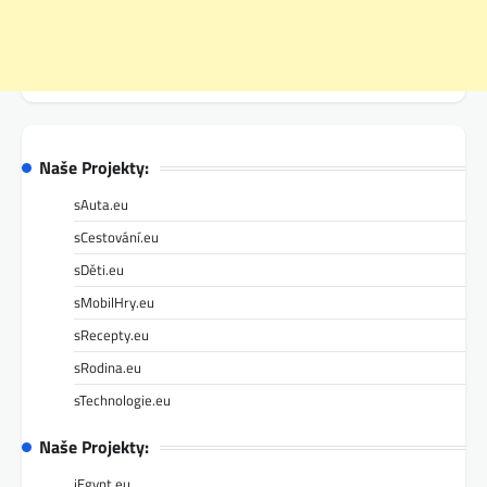
Naše Projekty:
sAuta.eu
sCestování.eu
sDěti.eu
sMobilHry.eu
sRecepty.eu
sRodina.eu
sTechnologie.eu
Naše Projekty:
iEgypt.eu