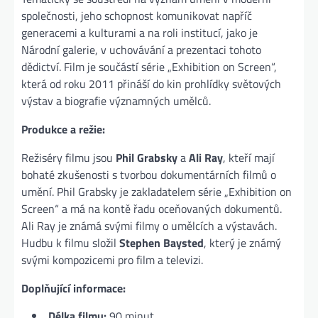
společnosti, jeho schopnost komunikovat napříč
generacemi a kulturami a na roli institucí, jako je
Národní galerie, v uchovávání a prezentaci tohoto
dědictví. Film je součástí série „Exhibition on Screen“,
která od roku 2011 přináší do kin prohlídky světových
výstav a biografie významných umělců.
Produkce a režie:
Režiséry filmu jsou
Phil Grabsky
a
Ali Ray
, kteří mají
bohaté zkušenosti s tvorbou dokumentárních filmů o
umění. Phil Grabsky je zakladatelem série „Exhibition on
Screen“ a má na kontě řadu oceňovaných dokumentů.
Ali Ray je známá svými filmy o umělcích a výstavách.
Hudbu k filmu složil
Stephen Baysted
, který je známý
svými kompozicemi pro film a televizi.
Doplňující informace:
Délka filmu:
90 minut