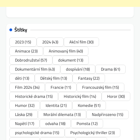
Štítky
2023
(15)
2024
(43)
Akční film
(30)
Animace
(23)
Animovaný film
(40)
Dobrodružství
(57)
dokument
(13)
Dokumentární film
(43)
dospívání
(18)
Drama
(61)
děti
(13)
Dětský film
(13)
Fantasy
(22)
Film 2024
(34)
Francie
(11)
Francouzský film
(15)
Historické drama
(15)
Historický film
(14)
Horor
(30)
Humor
(32)
Identita
(21)
Komedie
(51)
Láska
(29)
Morální dilemata
(13)
Nadpřirozeno
(15)
Napětí
(17)
odvaha
(18)
Pomsta
(12)
psychologické drama
(15)
Psychologický thriller
(23)