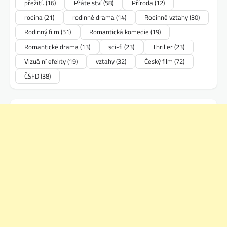
přežití.
(16)
Přátelství
(58)
Příroda
(12)
rodina
(21)
rodinné drama
(14)
Rodinné vztahy
(30)
Rodinný film
(51)
Romantická komedie
(19)
Romantické drama
(13)
sci-fi
(23)
Thriller
(23)
Vizuální efekty
(19)
vztahy
(32)
Český film
(72)
ČSFD
(38)