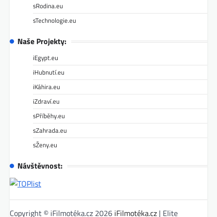
sRodina.eu
sTechnologie.eu
Naše Projekty:
iEgypt.eu
iHubnutí.eu
iKáhira.eu
iZdraví.eu
sPříběhy.eu
sZahrada.eu
sŽeny.eu
Návštěvnost:
Copyright © iFilmotéka.cz 2026
iFilmotéka.cz
| Elite