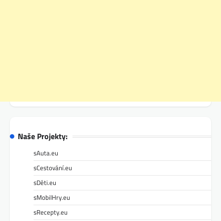
Naše Projekty:
sAuta.eu
sCestování.eu
sDěti.eu
sMobilHry.eu
sRecepty.eu