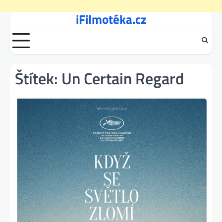
iFilmotéka.cz
Skip
to
content
Štítek:
Un Certain Regard