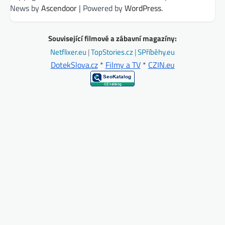
News by
Ascendoor
| Powered by
WordPress
.
Související filmové a zábavní magazíny:
Netflixer.eu
|
TopStories.cz
|
SPříběhy.eu
DotekSlova.cz
*
Filmy a TV
*
CZIN.eu