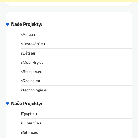
Naše Projekty:
sAuta.eu
sCestování.eu
sDěti.eu
sMobilHry.eu
sRecepty.eu
sRodina.eu
sTechnologie.eu
Naše Projekty:
iEgypt.eu
iHubnutí.eu
iKáhira.eu