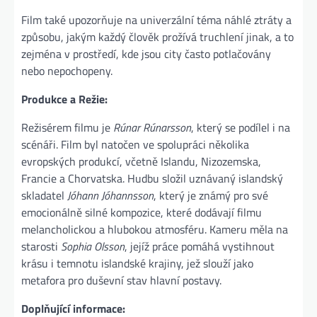
Film také upozorňuje na univerzální téma náhlé ztráty a
způsobu, jakým každý člověk prožívá truchlení jinak, a to
zejména v prostředí, kde jsou city často potlačovány
nebo nepochopeny.
Produkce a Režie:
Režisérem filmu je
Rúnar Rúnarsson
, který se podílel i na
scénáři. Film byl natočen ve spolupráci několika
evropských produkcí, včetně Islandu, Nizozemska,
Francie a Chorvatska. Hudbu složil uznávaný islandský
skladatel
Jóhann Jóhannsson
, který je známý pro své
emocionálně silné kompozice, které dodávají filmu
melancholickou a hlubokou atmosféru. Kameru měla na
starosti
Sophia Olsson
, jejíž práce pomáhá vystihnout
krásu i temnotu islandské krajiny, jež slouží jako
metafora pro duševní stav hlavní postavy.
Doplňující informace: