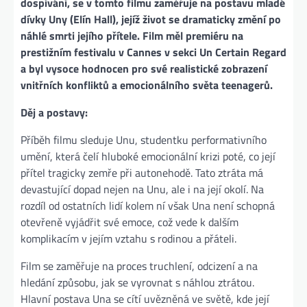
dospívání, se v tomto filmu zaměřuje na postavu mladé
dívky Uny (Elín Hall), jejíž život se dramaticky změní po
náhlé smrti jejího přítele. Film měl premiéru na
prestižním festivalu v Cannes v sekci Un Certain Regard
a byl vysoce hodnocen pro své realistické zobrazení
vnitřních konfliktů a emocionálního světa teenagerů.
Děj a postavy:
Příběh filmu sleduje Unu, studentku performativního
umění, která čelí hluboké emocionální krizi poté, co její
přítel tragicky zemře při autonehodě. Tato ztráta má
devastující dopad nejen na Unu, ale i na její okolí. Na
rozdíl od ostatních lidí kolem ní však Una není schopná
otevřeně vyjádřit své emoce, což vede k dalším
komplikacím v jejím vztahu s rodinou a přáteli.
Film se zaměřuje na proces truchlení, odcizení a na
hledání způsobu, jak se vyrovnat s náhlou ztrátou.
Hlavní postava Una se cítí uvězněná ve světě, kde její