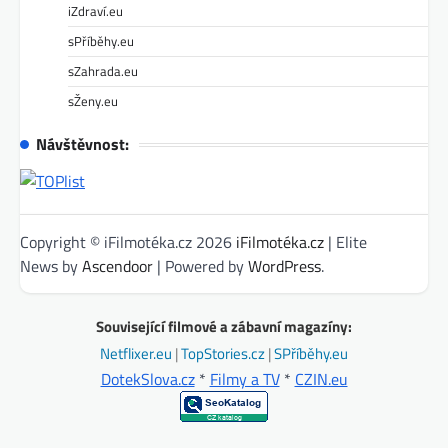
iZdraví.eu
sPříběhy.eu
sZahrada.eu
sŽeny.eu
Návštěvnost:
Copyright © iFilmotéka.cz 2026
iFilmotéka.cz
| Elite
News by
Ascendoor
| Powered by
WordPress
.
Související filmové a zábavní magazíny:
Netflixer.eu
|
TopStories.cz
|
SPříběhy.eu
DotekSlova.cz
*
Filmy a TV
*
CZIN.eu