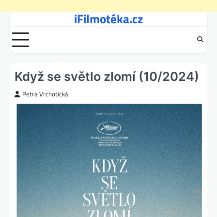
iFilmotéka.cz
Skip
to
content
Když se světlo zlomí (10/2024)
Petra Vrchotická