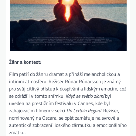
Žánr a kontext:
Film patří do žánru dramat a přináší melancholickou a
intimní atmosféru. Režisér Rúnar Rúnarsson je známý
pro svůj citlivý přístup k dospívání a lidským emocím, což
se odráží i v tomto snímku.
Když se světlo zlomí
byl
uveden na prestižním festivalu v Cannes, kde byl
zahajovacím filmem v sekci
Un Certain Regard
. Režisér,
nominovaný na Oscara, se opět zaměřuje na syrové a
autentické zobrazení lidského zármutku a emocionálního
zmatku.