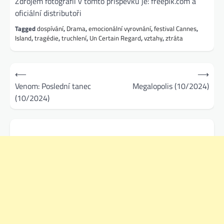
Zdrojem fotografií v tomto příspěvku je: freepik.com a
oficiální distributoři
Tagged
dospívání
,
Drama
,
emocionální vyrovnání
,
festival Cannes
,
Island
,
tragédie
,
truchlení
,
Un Certain Regard
,
vztahy
,
ztráta
Navigace
⟵
⟶
pro
Venom: Poslední tanec
Megalopolis (10/2024)
(10/2024)
příspěvek