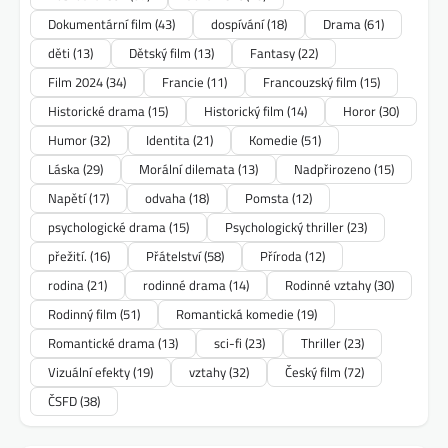
Dokumentární film
(43)
dospívání
(18)
Drama
(61)
děti
(13)
Dětský film
(13)
Fantasy
(22)
Film 2024
(34)
Francie
(11)
Francouzský film
(15)
Historické drama
(15)
Historický film
(14)
Horor
(30)
Humor
(32)
Identita
(21)
Komedie
(51)
Láska
(29)
Morální dilemata
(13)
Nadpřirozeno
(15)
Napětí
(17)
odvaha
(18)
Pomsta
(12)
psychologické drama
(15)
Psychologický thriller
(23)
přežití.
(16)
Přátelství
(58)
Příroda
(12)
rodina
(21)
rodinné drama
(14)
Rodinné vztahy
(30)
Rodinný film
(51)
Romantická komedie
(19)
Romantické drama
(13)
sci-fi
(23)
Thriller
(23)
Vizuální efekty
(19)
vztahy
(32)
Český film
(72)
ČSFD
(38)