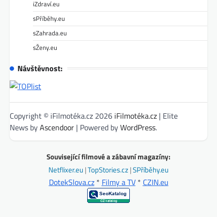
iZdraví.eu
sPříběhy.eu
sZahrada.eu
sŽeny.eu
Návštěvnost:
Copyright © iFilmotéka.cz 2026
iFilmotéka.cz
| Elite
News by
Ascendoor
| Powered by
WordPress
.
Související filmové a zábavní magazíny:
Netflixer.eu
|
TopStories.cz
|
SPříběhy.eu
DotekSlova.cz
*
Filmy a TV
*
CZIN.eu