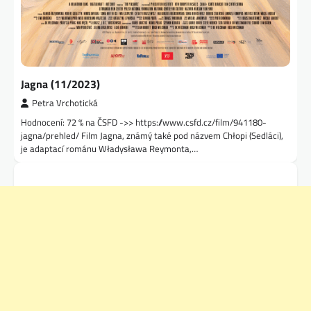
Jagna (11/2023)
Petra Vrchotická
Hodnocení: 72 % na ČSFD ->> https://www.csfd.cz/film/941180-
jagna/prehled/ Film Jagna, známý také pod názvem Chłopi (Sedláci),
je adaptací románu Władysława Reymonta,…