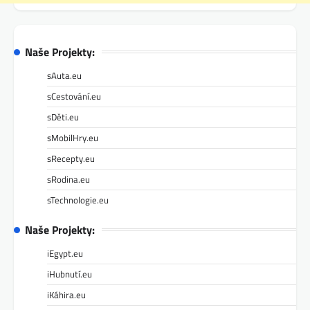
Naše Projekty:
sAuta.eu
sCestování.eu
sDěti.eu
sMobilHry.eu
sRecepty.eu
sRodina.eu
sTechnologie.eu
Naše Projekty:
iEgypt.eu
iHubnutí.eu
iKáhira.eu