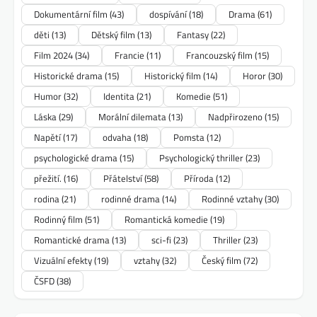
Dokumentární film
(43)
dospívání
(18)
Drama
(61)
děti
(13)
Dětský film
(13)
Fantasy
(22)
Film 2024
(34)
Francie
(11)
Francouzský film
(15)
Historické drama
(15)
Historický film
(14)
Horor
(30)
Humor
(32)
Identita
(21)
Komedie
(51)
Láska
(29)
Morální dilemata
(13)
Nadpřirozeno
(15)
Napětí
(17)
odvaha
(18)
Pomsta
(12)
psychologické drama
(15)
Psychologický thriller
(23)
přežití.
(16)
Přátelství
(58)
Příroda
(12)
rodina
(21)
rodinné drama
(14)
Rodinné vztahy
(30)
Rodinný film
(51)
Romantická komedie
(19)
Romantické drama
(13)
sci-fi
(23)
Thriller
(23)
Vizuální efekty
(19)
vztahy
(32)
Český film
(72)
ČSFD
(38)