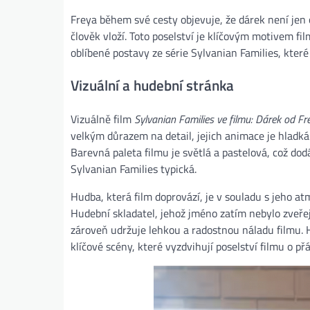
Freya během své cesty objevuje, že dárek není jen 
člověk vloží. Toto poselství je klíčovým motivem fil
oblíbené postavy ze série Sylvanian Families, které
Vizuální a hudební stránka
Vizuálně film
Sylvanian Families ve filmu: Dárek od Fre
velkým důrazem na detail, jejich animace je hladká a
Barevná paleta filmu je světlá a pastelová, což do
Sylvanian Families typická.
Hudba, která film doprovází, je v souladu s jeho a
Hudební skladatel, jehož jméno zatím nebylo zveře
zároveň udržuje lehkou a radostnou náladu filmu. H
klíčové scény, které vyzdvihují poselství filmu o př