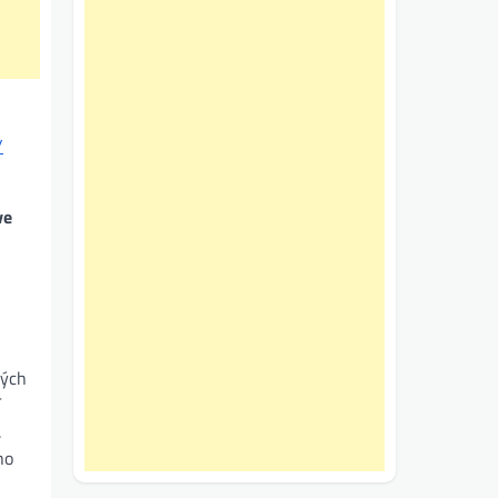
/
ve
kých
í
.
ho