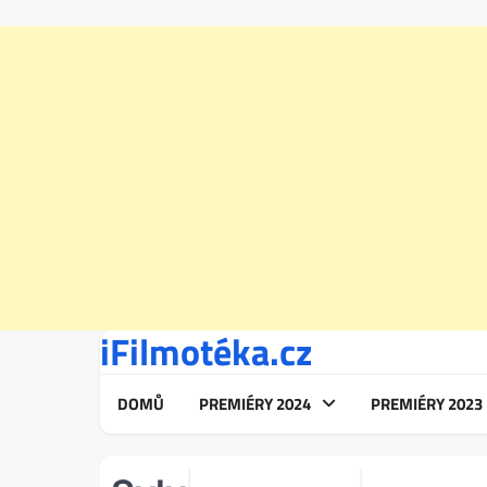
iFilmotéka.cz
Skip
to
content
DOMŮ
PREMIÉRY 2024
PREMIÉRY 2023