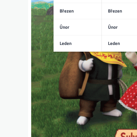
Březen
Březen
Únor
Únor
Leden
Leden