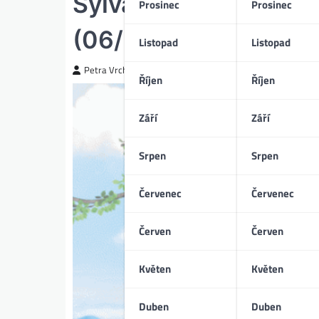
Sylvanian Families ve
Prosinec
Prosinec
(06/2024)
Listopad
Listopad
Petra Vrchotická
Říjen
Říjen
Září
Září
Srpen
Srpen
Červenec
Červenec
Červen
Červen
Květen
Květen
Duben
Duben