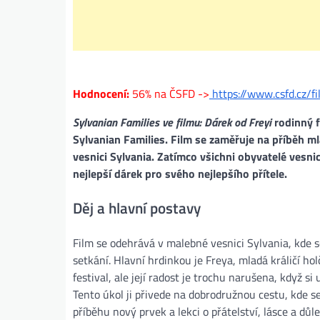
Hodnocení:
56% na ČSFD ->
https://www.csfd.cz/f
Sylvanian Families ve filmu: Dárek od Freyi
rodinný f
Sylvanian Families. Film se zaměřuje na příběh mla
vesnici Sylvania. Zatímco všichni obyvatelé vesnic
nejlepší dárek pro svého nejlepšího přítele.
Děj a hlavní postavy
Film se odehrává v malebné vesnici Sylvania, kde s
setkání. Hlavní hrdinkou je Freya, mladá králičí hol
festival, ale její radost je trochu narušena, když si
Tento úkol ji přivede na dobrodružnou cestu, kde se
příběhu nový prvek a lekci o přátelství, lásce a důlež