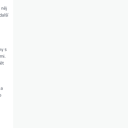
 něj
další
ny s
mi.
vět
 a
o