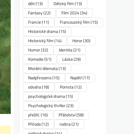
děti
(13)
Dětský film
(13)
Fantasy
(22)
Film 2024
(34)
Francie
(11)
Francouzský film
(15)
Historické drama
(15)
Historický film
(14)
Horor
(30)
Humor
(32)
Identita
(21)
Komedie
(51)
Láska
(29)
Morální dilemata
(13)
Nadpřirozeno
(15)
Napětí
(17)
odvaha
(18)
Pomsta
(12)
psychologické drama
(15)
Psychologický thriller
(23)
přežití.
(16)
Přátelství
(58)
Příroda
(12)
rodina
(21)
rodinné drama
(14)