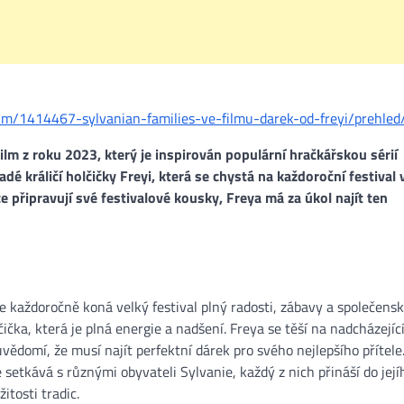
ilm/1414467-sylvanian-families-ve-filmu-darek-od-freyi/prehled
ilm z roku 2023, který je inspirován populární hračkářskou sérií
dé králičí holčičky Freyi, která se chystá na každoroční festival 
e připravují své festivalové kousky, Freya má za úkol najít ten
e každoročně koná velký festival plný radosti, zábavy a společens
čička, která je plná energie a nadšení. Freya se těší na nadcházejíc
 uvědomí, že musí najít perfektní dárek pro svého nejlepšího přítele
 setkává s různými obyvateli Sylvanie, každý z nich přináší do její
itosti tradic.