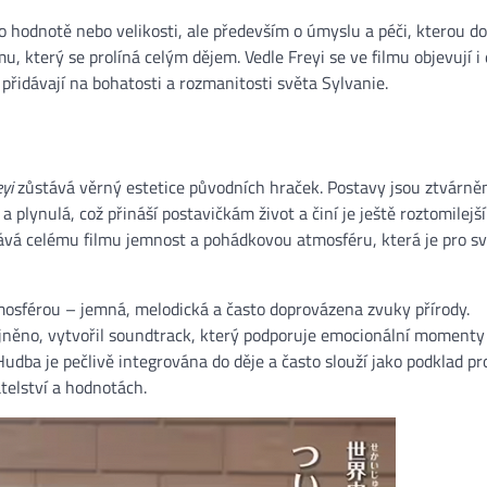
o hodnotě nebo velikosti, ale především o úmyslu a péči, kterou do
mu, který se prolíná celým dějem. Vedle Freyi se ve filmu objevují i 
 přidávají na bohatosti a rozmanitosti světa Sylvanie.
yi
zůstává věrný estetice původních hraček. Postavy jsou ztvárně
 plynulá, což přináší postavičkám život a činí je ještě roztomilejší
dává celému filmu jemnost a pohádkovou atmosféru, která je pro s
tmosférou – jemná, melodická a často doprovázena zvuky přírody.
jněno, vytvořil soundtrack, který podporuje emocionální momenty
udba je pečlivě integrována do děje a často slouží jako podklad pr
átelství a hodnotách.