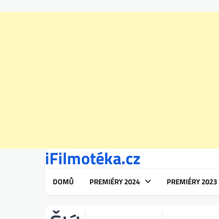
iFilmotéka.cz
Skip
to
content
DOMŮ
PREMIÉRY 2024
PREMIÉRY 2023