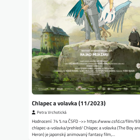
Chlapec a volavka (11/2023)
Petra Vrchotická
Hodnocení: 74 % na ČSFD ->> https://www.csfd.cz/film/9
chlapec-a-volavka/prehled/ Chlapec a volavka (The Boy an
Heron) je japonský animovaný fantasy film,…