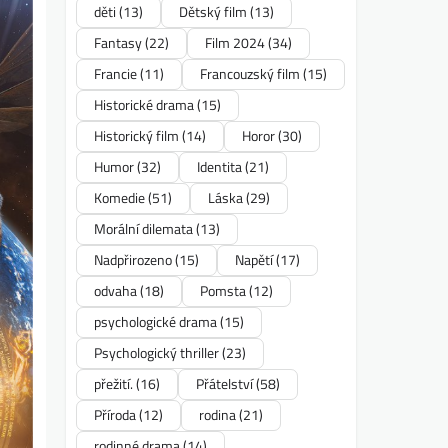
děti
(13)
Dětský film
(13)
Fantasy
(22)
Film 2024
(34)
Francie
(11)
Francouzský film
(15)
Historické drama
(15)
Historický film
(14)
Horor
(30)
Humor
(32)
Identita
(21)
Komedie
(51)
Láska
(29)
Morální dilemata
(13)
Nadpřirozeno
(15)
Napětí
(17)
odvaha
(18)
Pomsta
(12)
psychologické drama
(15)
Psychologický thriller
(23)
přežití.
(16)
Přátelství
(58)
Příroda
(12)
rodina
(21)
rodinné drama
(14)