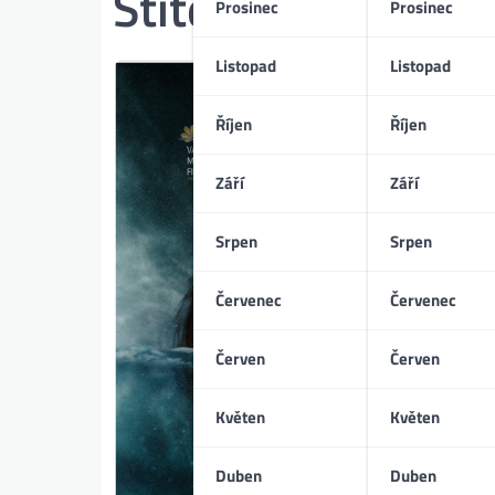
Štítek:
smrt
Prosinec
Prosinec
Listopad
Listopad
Říjen
Říjen
Září
Září
Srpen
Srpen
Červenec
Červenec
Červen
Červen
Květen
Květen
Duben
Duben