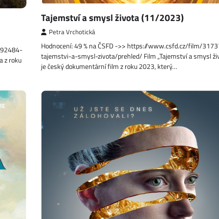
Tajemství a smysl života (11/2023)
Petra Vrchotická
Hodnocení: 49 % na ČSFD ->> https://www.csfd.cz/film/317
1392484-
tajemstvi-a-smysl-zivota/prehled/ Film „Tajemství a smysl ži
a z roku
je český dokumentární film z roku 2023, který…