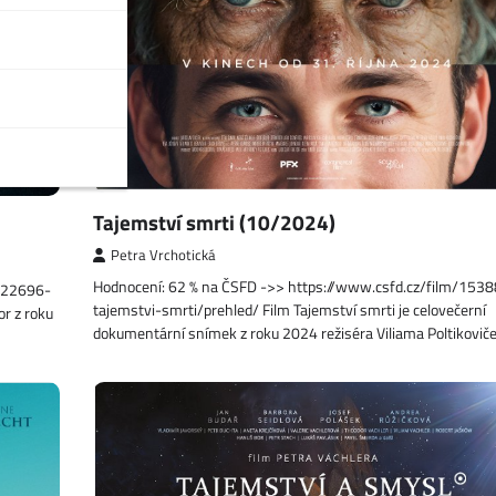
Tajemství smrti (10/2024)
Petra Vrchotická
Hodnocení: 62 % na ČSFD ->> https://www.csfd.cz/film/153
1522696-
tajemstvi-smrti/prehled/ Film Tajemství smrti je celovečerní
or z roku
dokumentární snímek z roku 2024 režiséra Viliama Poltikovič