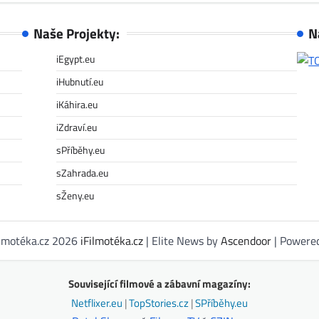
Naše Projekty:
N
iEgypt.eu
iHubnutí.eu
iKáhira.eu
iZdraví.eu
sPříběhy.eu
sZahrada.eu
sŽeny.eu
ilmotéka.cz 2026
iFilmotéka.cz
| Elite News by
Ascendoor
| Powere
Související filmové a zábavní magazíny:
Netflixer.eu
|
TopStories.cz
|
SPříběhy.eu