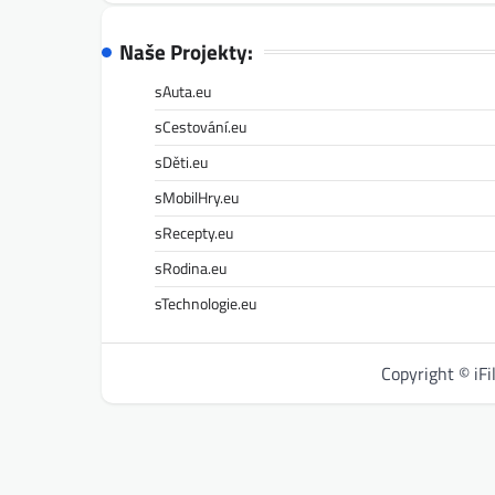
Naše Projekty:
sAuta.eu
sCestování.eu
sDěti.eu
sMobilHry.eu
sRecepty.eu
sRodina.eu
sTechnologie.eu
Copyright © iF