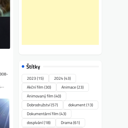
Štítky
8808-
2023
(15)
2024
(43)
e,…
Akční film
(30)
Animace
(23)
Animovaný film
(40)
Dobrodružství
(57)
dokument
(13)
Dokumentární film
(43)
dospívání
(18)
Drama
(61)