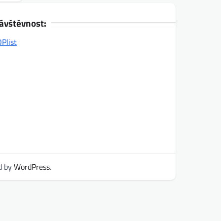
ávštěvnost:
d by
WordPress
.