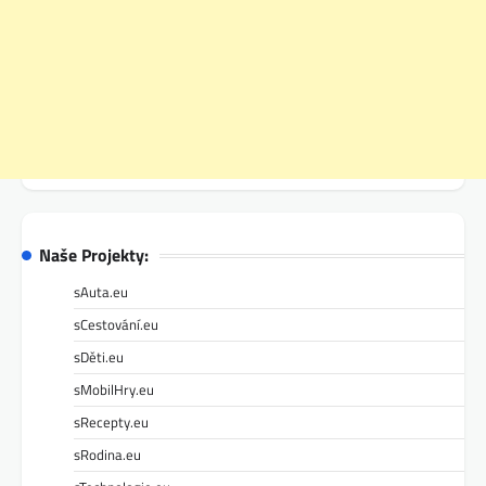
Naše Projekty:
sAuta.eu
sCestování.eu
sDěti.eu
sMobilHry.eu
sRecepty.eu
sRodina.eu