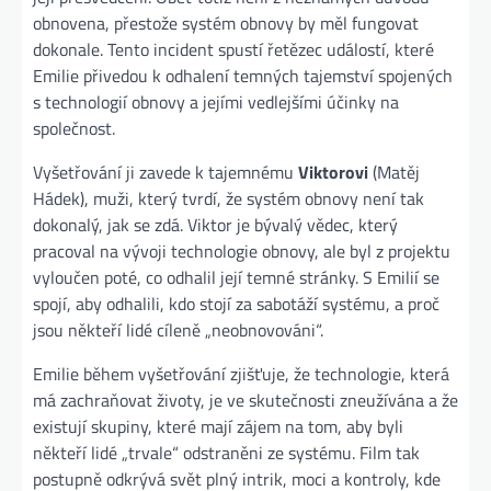
obnovena, přestože systém obnovy by měl fungovat
dokonale. Tento incident spustí řetězec událostí, které
Emilie přivedou k odhalení temných tajemství spojených
s technologií obnovy a jejími vedlejšími účinky na
společnost.
Vyšetřování ji zavede k tajemnému
Viktorovi
(Matěj
Hádek), muži, který tvrdí, že systém obnovy není tak
dokonalý, jak se zdá. Viktor je bývalý vědec, který
pracoval na vývoji technologie obnovy, ale byl z projektu
vyloučen poté, co odhalil její temné stránky. S Emilií se
spojí, aby odhalili, kdo stojí za sabotáží systému, a proč
jsou někteří lidé cíleně „neobnovováni“.
Emilie během vyšetřování zjišťuje, že technologie, která
má zachraňovat životy, je ve skutečnosti zneužívána a že
existují skupiny, které mají zájem na tom, aby byli
někteří lidé „trvale“ odstraněni ze systému. Film tak
postupně odkrývá svět plný intrik, moci a kontroly, kde