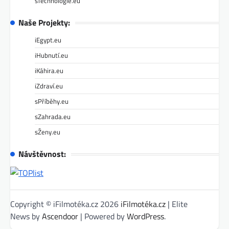
sTechnologie.eu
Naše Projekty:
iEgypt.eu
iHubnutí.eu
iKáhira.eu
iZdraví.eu
sPříběhy.eu
sZahrada.eu
sŽeny.eu
Návštěvnost:
Copyright © iFilmotéka.cz 2026
iFilmotéka.cz
| Elite
News by
Ascendoor
| Powered by
WordPress
.