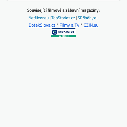
Související filmové a zábavní magazíny:
Netflixer.eu
|
TopStories.cz
|
SPříběhy.eu
DotekSlova.cz
*
Filmy a TV
*
CZIN.eu