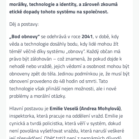
morálky, technologie a identity, a zároveň zkoumá
etické dopady tohoto systému na společnost.
Děj a postavy:
„Bod obnovy“
se odehrává v roce
2041
, v době, kdy
věda a technologie dosáhly bodu, kdy lidé mohou žít
téměř věčně díky systému „obnovy“. Každý občan má
právo být zálohován – což znamená, že pokud dojde k
nehodě nebo vraždě, jejich vědomí a osobnost mohou být
obnoveny zpět do těla. Jedinou podmínkou je, že musí být
obnovení provedeno do 48 hodin od smrti. Tato
technologie však přináší nejen možnosti, ale i nové
problémy a morální otázky.
Hlavní postavou je
Emilie Veselá (Andrea Mohylová)
,
inspektorka, která pracuje na oddělení vražd. Emilie je
cynická a tvrdá policistka, která věří v systém, dokud
není povolána vyšetřovat vraždu, která naruší veškeré
její přesvědčení. Oběť totiž není z neznámých důvodů