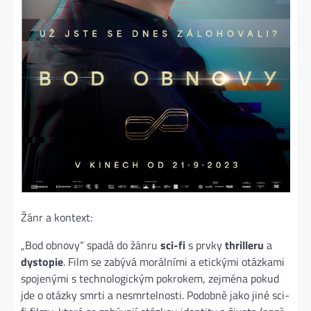
Žánr a kontext:
„Bod obnovy“ spadá do žánru
sci-fi
s prvky
thrilleru
a
dystopie
. Film se zabývá morálními a etickými otázkami
spojenými s technologickým pokrokem, zejména pokud
jde o otázky smrti a nesmrtelnosti. Podobně jako jiné sci-