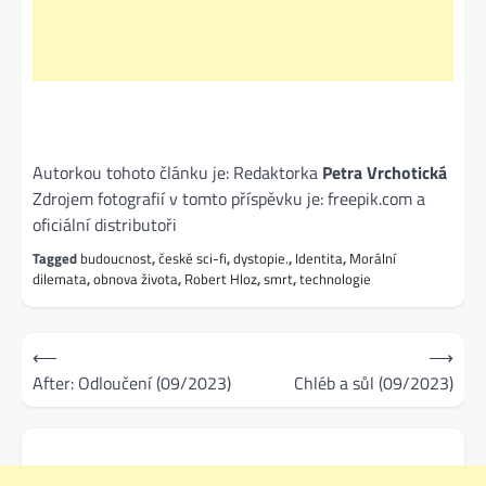
Autorkou tohoto článku je: Redaktorka
Petra Vrchotická
Zdrojem fotografií v tomto příspěvku je: freepik.com a
oficiální distributoři
Tagged
budoucnost
,
české sci-fi
,
dystopie.
,
Identita
,
Morální
dilemata
,
obnova života
,
Robert Hloz
,
smrt
,
technologie
Navigace
⟵
⟶
pro
After: Odloučení (09/2023)
Chléb a sůl (09/2023)
příspěvek