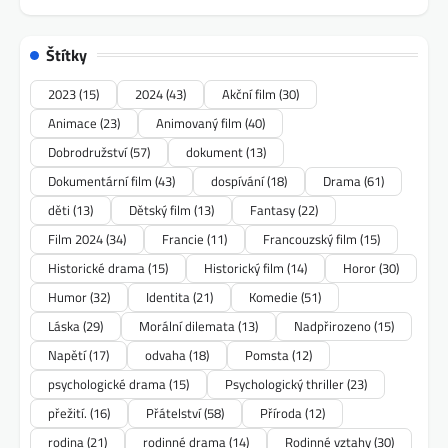
Štítky
2023
(15)
2024
(43)
Akční film
(30)
Animace
(23)
Animovaný film
(40)
Dobrodružství
(57)
dokument
(13)
Dokumentární film
(43)
dospívání
(18)
Drama
(61)
děti
(13)
Dětský film
(13)
Fantasy
(22)
Film 2024
(34)
Francie
(11)
Francouzský film
(15)
Historické drama
(15)
Historický film
(14)
Horor
(30)
Humor
(32)
Identita
(21)
Komedie
(51)
Láska
(29)
Morální dilemata
(13)
Nadpřirozeno
(15)
Napětí
(17)
odvaha
(18)
Pomsta
(12)
psychologické drama
(15)
Psychologický thriller
(23)
přežití.
(16)
Přátelství
(58)
Příroda
(12)
rodina
(21)
rodinné drama
(14)
Rodinné vztahy
(30)