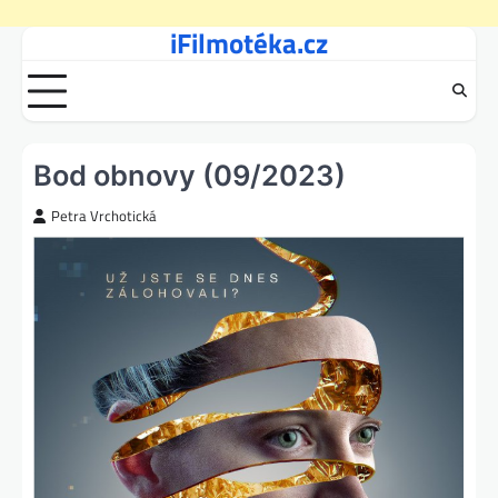
iFilmotéka.cz
Skip
to
content
Bod obnovy (09/2023)
Petra Vrchotická