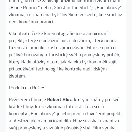
fi filmy, které se zabývají otázkou identity a života (např.
„Blade Runner“ nebo „Ghost in the Shell“), „Bod obnovy“
zkoumá, co znamená být člověkem ve světě, kde smrt již
není konečnou hranicí.
V kontextu české kinematografie jde o ambiciózní
projekt, který se odvážně pustil do žánru, který není v
tuzemské produkci často zpracováván. Film se opírá o
pečlivě budovaný futuristický svět a promyšlený příběh,
který klade otázky o tom, jak daleko bychom měli zajít
při používání technologií ke kontrole nad lidským
životem.
Produkce a Režie:
Režisérem filmu je
Robert Hloz
, který je známý pro své
krátké filmy, které zkoumají futuristické a sci-fi
koncepty. „Bod obnovy“ je jeho první celovečerní projekt,
a přestože jde o ambiciózní dílo, Hloz si získal uznání za
svůj promyšlený a vizuálně působivý styl. Film vyniká