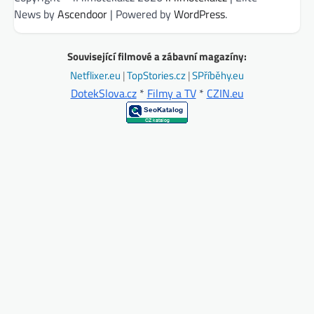
News by
Ascendoor
| Powered by
WordPress
.
Související filmové a zábavní magazíny:
Netflixer.eu
|
TopStories.cz
|
SPříběhy.eu
DotekSlova.cz
*
Filmy a TV
*
CZIN.eu