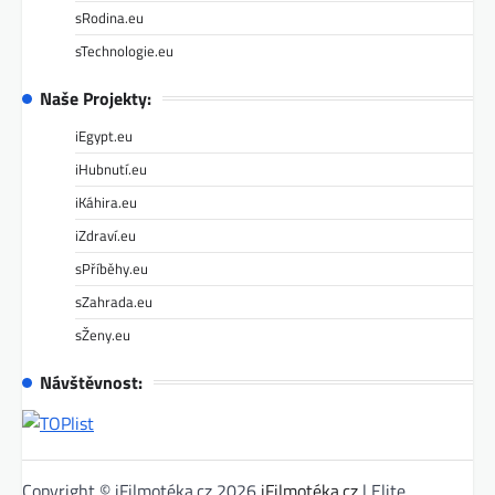
sRodina.eu
sTechnologie.eu
Naše Projekty:
iEgypt.eu
iHubnutí.eu
iKáhira.eu
iZdraví.eu
sPříběhy.eu
sZahrada.eu
sŽeny.eu
Návštěvnost:
Copyright © iFilmotéka.cz 2026
iFilmotéka.cz
| Elite