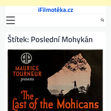
iFilmotéka.cz
Skip
to
content
Štítek:
Poslední Mohykán