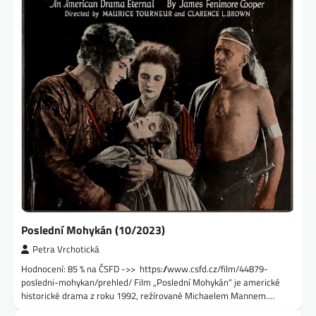
Poslední Mohykán (10/2023)
Petra Vrchotická
Hodnocení: 85 % na ČSFD ->> https://www.csfd.cz/film/44879-
posledni-mohykan/prehled/ Film „Poslední Mohykán“ je americké
historické drama z roku 1992, režírované Michaelem Mannem.…