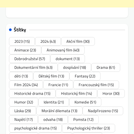
Štítky
2023
(15)
2024
(43)
Akční film
(30)
Animace
(23)
Animovaný film
(40)
Dobrodružství
(57)
dokument
(13)
Dokumentární film
(43)
dospívání
(18)
Drama
(61)
děti
(13)
Dětský film
(13)
Fantasy
(22)
Film 2024
(34)
Francie
(11)
Francouzský film
(15)
Historické drama
(15)
Historický film
(14)
Horor
(30)
Humor
(32)
Identita
(21)
Komedie
(51)
Láska
(29)
Morální dilemata
(13)
Nadpřirozeno
(15)
Napětí
(17)
odvaha
(18)
Pomsta
(12)
psychologické drama
(15)
Psychologický thriller
(23)