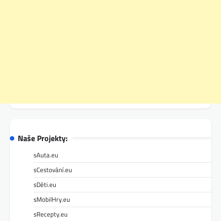
Naše Projekty:
sAuta.eu
sCestování.eu
sDěti.eu
sMobilHry.eu
sRecepty.eu