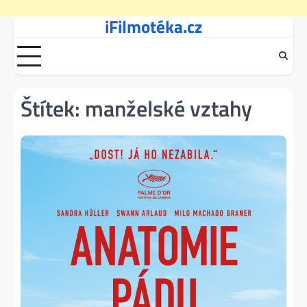
iFilmotéka.cz
Skip
to
content
Štítek:
manželské vztahy