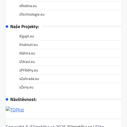
sRodina.eu
sTechnologie.eu
Naše Projekty:
iEgypt.eu
iHubnutí.eu
iKáhira.eu
iZdraví.eu
sPříběhy.eu
sZahrada.eu
sŽeny.eu
Návštěvnost:
Copyright © iFilmotéka.cz 2026
iFilmotéka.cz
| Elite