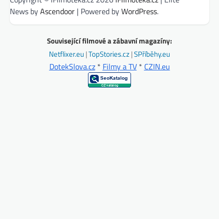
News by
Ascendoor
| Powered by
WordPress
.
Související filmové a zábavní magazíny:
Netflixer.eu
|
TopStories.cz
|
SPříběhy.eu
DotekSlova.cz
*
Filmy a TV
*
CZIN.eu