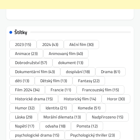
Štítky
2023
(15)
2024
(43)
Akční film
(30)
Animace
(23)
Animovaný film
(40)
Dobrodružství
(57)
dokument
(13)
Dokumentární film
(43)
dospívání
(18)
Drama
(61)
děti
(13)
Dětský film
(13)
Fantasy
(22)
Film 2024
(34)
Francie
(11)
Francouzský film
(15)
Historické drama
(15)
Historický film
(14)
Horor
(30)
Humor
(32)
Identita
(21)
Komedie
(51)
Láska
(29)
Morální dilemata
(13)
Nadpřirozeno
(15)
Napětí
(17)
odvaha
(18)
Pomsta
(12)
psychologické drama
(15)
Psychologický thriller
(23)