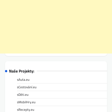
Naše Projekty:
sAuta.eu
sCestování.eu
sDěti.eu
sMobilHry.eu
sRecepty.eu