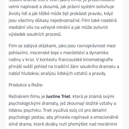
velmi napínavě a zkoumá, jak právní systém ovlivňuje
životy lidí a jak těžké může být prokázat pravdu, když
jsou všechny důkazy nejednoznačné. Film také rozebírá
mediální vliv na veřejné mínění a jak může ovlivnit
výsledek soudních procesů.
Film se zabývá otázkami, jako jsou rovnoprávnost mezi
pohlavími, mocenské boje v manželství a dynamika
rodiny v krizi. V kontextu francouzské kinematografie
přináší svěží pohled na tradiční žánr soudního dramatu a
nabízí hlubokou analýzu lidských vztahů a pravdy.
Produkce a Režie:
Režisérem filmu je
Justine Triet
, která je známá svými
psychologickými dramaty, jež zkoumají složité vztahy a
lidskou psychiku. Triet využívá svůj cit pro detailní
psychologii postav, aby přinesla napínavé a emocionálně
silné drama, které diváky nutí přemýšlet nad morálními