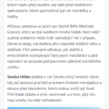
bránit nejen před soudem, ale také před mediálními
spekulacemi, které zpochybňují její roli manželky a
matky.
Klíčovou postavou je jejich syn Daniel (Milo Machado
Graner), který se stal svědkem mnoha hádek mezi rodiči
a jehož svědectví může hrát rozhodující roli v případu.
Daniel je slepý, což dodává jeho výpovědi zvláštní váhu a
složitost. Film postupně odhaluje, jak složité a
emocionálně vyčerpávající bylo jejich manželství a jaká
tajemství se skrývala pod povrchem zdánlivě normálního
vztahu.
Sandra Hüller
podává v roli Sandry silný herecký výkon,
kdy její postava prochází procesem hluboké introspekce a
obrany před obviněními, která mohou zničit její život.
Film klade otázky o vině, nevinnosti a o tom, jaký vliv
mají vztahy na naše rozhodování.