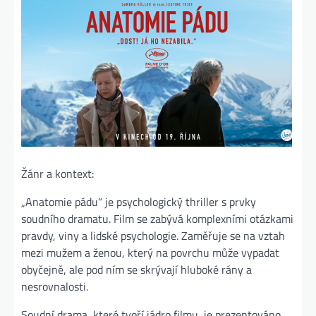
Žánr a kontext:
„Anatomie pádu“ je psychologický thriller s prvky
soudního dramatu. Film se zabývá komplexními otázkami
pravdy, viny a lidské psychologie. Zaměřuje se na vztah
mezi mužem a ženou, který na povrchu může vypadat
obyčejně, ale pod ním se skrývají hluboké rány a
nesrovnalosti.
Soudní drama, které tvoří jádro filmu, je prezentováno