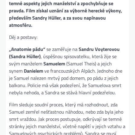
temné aspekty jejich manželství a zpochybňuje se
pravda. Film získal uznání za výborné herecké výkony,
především Sandry Hüller, a za svou napínavou
atmosféru.
Děj a postavy:
„Anatomie pádu“
se zaměřuje na
Sandru Voyterovou
(Sandra Hüller)
, úspěšnou spisovatelku, která žije se
svým manželem
Samuelem
(Samuel Theis) a jejich
synem
Danielem
ve francouzských Alpách. Jednoho dne
je Samuel nalezen mrtvý pod domem, po pádu z jejich
balkonu. Policie má však podezření, že Samuelova smrt
nebyla nehoda, a Sandra se stává hlavní podezřelou.
Film sleduje soudní proces, který má rozhodnout, zda
Samuel zemřel nešťastnou náhodou, nebo zda byla jeho
smrt vraždou. Jak proces postupuje, odkrývají se temné
stránky jejich manželství, včetně napětí v jejich vztahu a
Samuelových psychických problémů. Sandra se musí