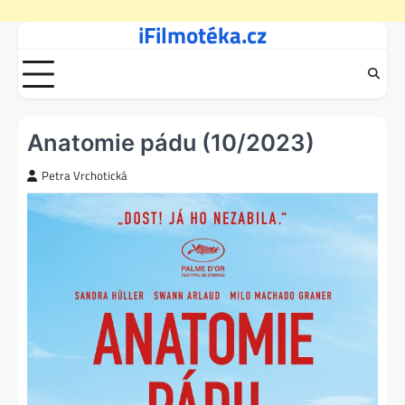
iFilmotéka.cz
Skip
to
content
Anatomie pádu (10/2023)
Petra Vrchotická