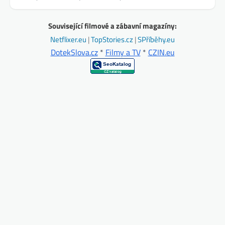
Související filmové a zábavní magazíny:
Netflixer.eu
|
TopStories.cz
|
SPříběhy.eu
DotekSlova.cz
*
Filmy a TV
*
CZIN.eu