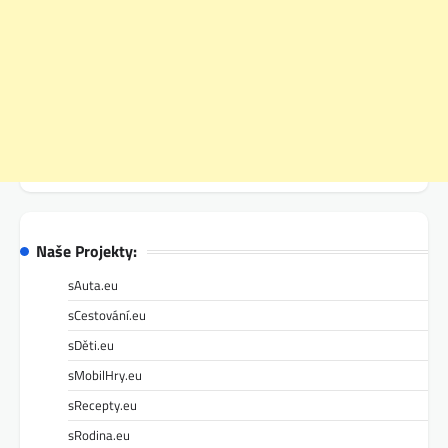
Naše Projekty:
sAuta.eu
sCestování.eu
sDěti.eu
sMobilHry.eu
sRecepty.eu
sRodina.eu