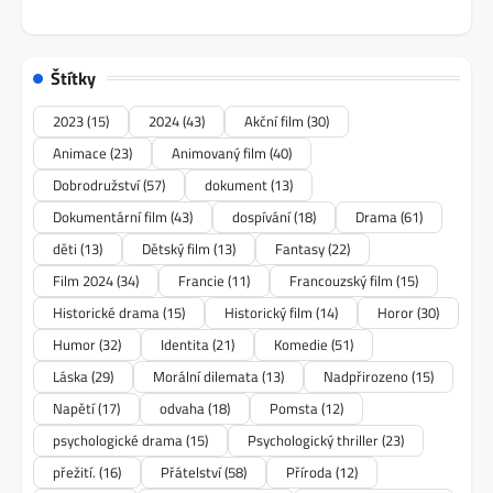
Štítky
2023
(15)
2024
(43)
Akční film
(30)
Animace
(23)
Animovaný film
(40)
Dobrodružství
(57)
dokument
(13)
Dokumentární film
(43)
dospívání
(18)
Drama
(61)
děti
(13)
Dětský film
(13)
Fantasy
(22)
Film 2024
(34)
Francie
(11)
Francouzský film
(15)
Historické drama
(15)
Historický film
(14)
Horor
(30)
Humor
(32)
Identita
(21)
Komedie
(51)
Láska
(29)
Morální dilemata
(13)
Nadpřirozeno
(15)
Napětí
(17)
odvaha
(18)
Pomsta
(12)
psychologické drama
(15)
Psychologický thriller
(23)
přežití.
(16)
Přátelství
(58)
Příroda
(12)