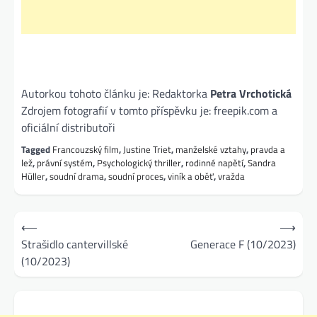
Autorkou tohoto článku je: Redaktorka
Petra Vrchotická
Zdrojem fotografií v tomto příspěvku je: freepik.com a
oficiální distributoři
Tagged
Francouzský film
,
Justine Triet
,
manželské vztahy
,
pravda a
lež
,
právní systém
,
Psychologický thriller
,
rodinné napětí
,
Sandra
Hüller
,
soudní drama
,
soudní proces
,
viník a oběť
,
vražda
Navigace
⟵
⟶
pro
Strašidlo cantervillské
Generace F (10/2023)
(10/2023)
příspěvek