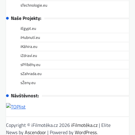
sTechnologie.eu
Naše Projekty:
iEgypt.eu
iHubnutí.eu
iKáhira.eu
iZdraví.eu
sPříběhy.eu
sZahrada.eu
sŽeny.eu
Návštěvnost:
Copyright © iFilmotéka.cz 2026
iFilmotéka.cz
| Elite
News by
Ascendoor
| Powered by
WordPress
.