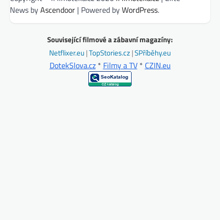
News by
Ascendoor
| Powered by
WordPress
.
Související filmové a zábavní magazíny:
Netflixer.eu
|
TopStories.cz
|
SPříběhy.eu
DotekSlova.cz
*
Filmy a TV
*
CZIN.eu