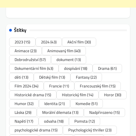
Štítky
2023
(15)
2024
(43)
Akční film
(30)
Animace
(23)
Animovaný film
(40)
Dobrodružství
(57)
dokument
(13)
Dokumentární film
(43)
dospívání
(18)
Drama
(61)
děti
(13)
Dětský film
(13)
Fantasy
(22)
Film 2024
(34)
Francie
(11)
Francouzský film
(15)
Historické drama
(15)
Historický film
(14)
Horor
(30)
Humor
(32)
Identita
(21)
Komedie
(51)
Láska
(29)
Morální dilemata
(13)
Nadpřirozeno
(15)
Napětí
(17)
odvaha
(18)
Pomsta
(12)
psychologické drama
(15)
Psychologický thriller
(23)