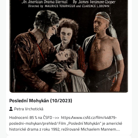
Poslední Mohykán (10/2023)
Petra Vrchotická
Hodnocení: 85 % na ČSFD ->> https://www.csfd.cz/film/44879-
posledni-mohykan/prehled/ Film „Poslední Mohykán“ je americké
historické drama z roku 1992, režírované Michaelem Mannem.…