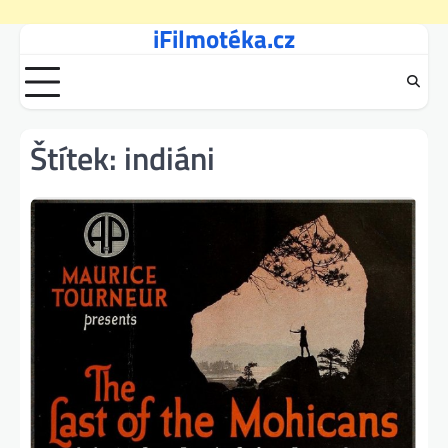
iFilmotéka.cz
Skip
to
content
Štítek:
indiáni