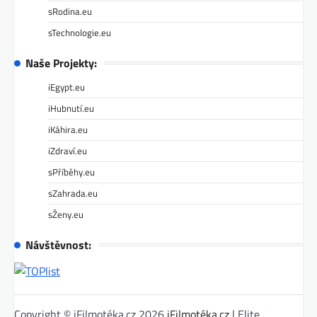
sRodina.eu
sTechnologie.eu
Naše Projekty:
iEgypt.eu
iHubnutí.eu
iKáhira.eu
iZdraví.eu
sPříběhy.eu
sZahrada.eu
sŽeny.eu
Návštěvnost:
Copyright © iFilmotéka.cz 2026
iFilmotéka.cz
| Elite