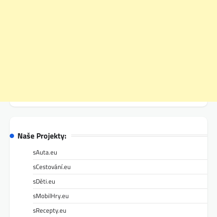
Naše Projekty:
sAuta.eu
sCestování.eu
sDěti.eu
sMobilHry.eu
sRecepty.eu