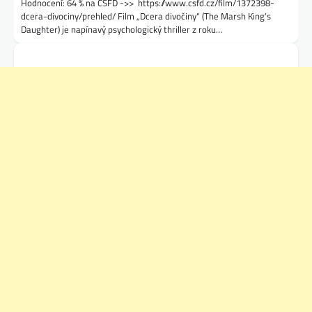
Hodnocení: 64 % na ČSFD ->> https://www.csfd.cz/film/1372398-
dcera-divociny/prehled/ Film „Dcera divočiny“ (The Marsh King’s
Daughter) je napínavý psychologický thriller z roku…