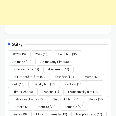
Štítky
2023
(15)
2024
(43)
Akční film
(30)
Animace
(23)
Animovaný film
(40)
Dobrodružství
(57)
dokument
(13)
Dokumentární film
(43)
dospívání
(18)
Drama
(61)
děti
(13)
Dětský film
(13)
Fantasy
(22)
Film 2024
(34)
Francie
(11)
Francouzský film
(15)
Historické drama
(15)
Historický film
(14)
Horor
(30)
Humor
(32)
Identita
(21)
Komedie
(51)
Láska
(29)
Morální dilemata
(13)
Nadpřirozeno
(15)