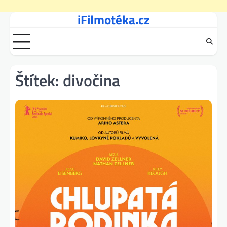
iFilmotéka.cz
Skip
to
content
Štítek:
divočina