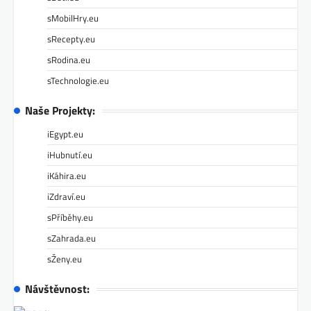
sMobilHry.eu
sRecepty.eu
sRodina.eu
sTechnologie.eu
Naše Projekty:
iEgypt.eu
iHubnutí.eu
iKáhira.eu
iZdraví.eu
sPříběhy.eu
sZahrada.eu
sŽeny.eu
Návštěvnost: