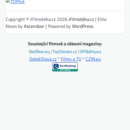
Copyright © iFilmotéka.cz 2026
iFilmotéka.cz
| Elite
News by
Ascendoor
| Powered by
WordPress
.
Související filmové a zábavní magazíny:
Netflixer.eu
|
TopStories.cz
|
SPříběhy.eu
DotekSlova.cz
*
Filmy a TV
*
CZIN.eu