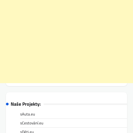
Naše Projekty:
sAuta.eu
sCestování.eu
sDěti.eu