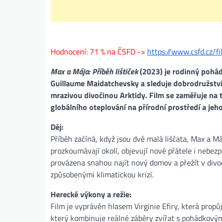
Hodnocení: 71 % na ČSFD ->
https://www.csfd.cz/
Max a Mája: Příběh lištiček
(2023) je rodinný pohád
Guillaume Maidatchevsky a sleduje dobrodružství 
mrazivou divočinou Arktidy. Film se zaměřuje na 
globálního oteplování na přírodní prostředí a jeh
Děj:
Příběh začíná, když jsou dvě malá liščata, Max a M
prozkoumávají okolí, objevují nové přátele i nebezpe
provázena snahou najít nový domov a přežít v divoči
způsobenými klimatickou krizí.
Herecké výkony a režie:
Film je vyprávěn hlasem Virginie Efiry, která propů
který kombinuje reálné záběry zvířat s pohádkovým