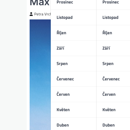
Max a Mája: Příběh li
Prosinec
Prosinec
Petra Vrchotická
Listopad
Listopad
Říjen
Říjen
Září
Září
Srpen
Srpen
Červenec
Červenec
Červen
Červen
Květen
Květen
Duben
Duben