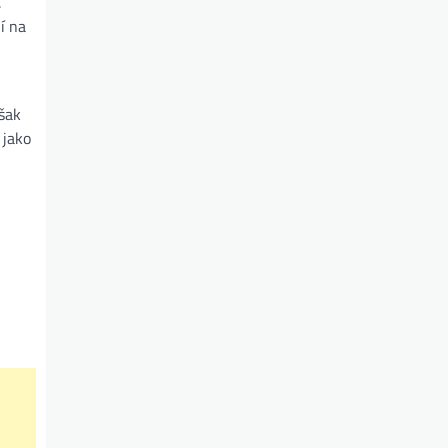
.
í na
však
 jako