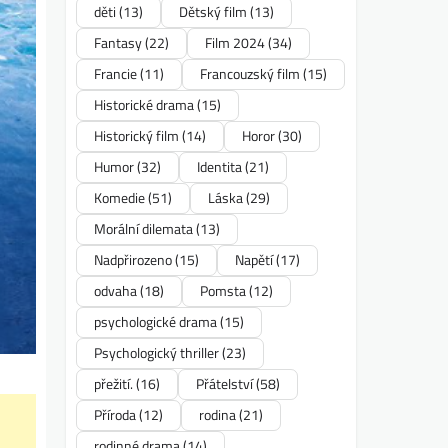
děti
(13)
Dětský film
(13)
Fantasy
(22)
Film 2024
(34)
Francie
(11)
Francouzský film
(15)
Historické drama
(15)
Historický film
(14)
Horor
(30)
Humor
(32)
Identita
(21)
Komedie
(51)
Láska
(29)
Morální dilemata
(13)
Nadpřirozeno
(15)
Napětí
(17)
odvaha
(18)
Pomsta
(12)
psychologické drama
(15)
Psychologický thriller
(23)
přežití.
(16)
Přátelství
(58)
Příroda
(12)
rodina
(21)
rodinné drama
(14)