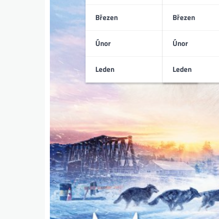
Březen
Březen
Únor
Únor
Leden
Leden