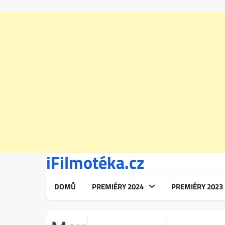
iFilmotéka.cz
Skip
to
content
DOMŮ
PREMIÉRY 2024
PREMIÉRY 2023