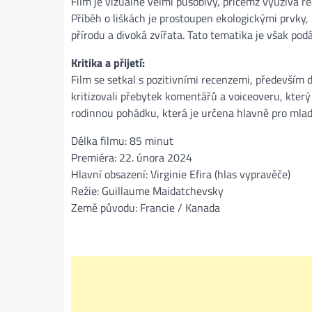
Film je vizuálně velmi působivý, přičemž využívá re
Příběh o liškách je prostoupen ekologickými prvky,
přírodu a divoká zvířata. Tato tematika je však podá
Kritika a přijetí:
Film se setkal s pozitivními recenzemi, především d
kritizovali přebytek komentářů a voiceoveru, který 
rodinnou pohádku, která je určena hlavně pro mladší
Délka filmu: 85 minut
Premiéra: 22. února 2024
Hlavní obsazení: Virginie Efira (hlas vypravěče)
Režie: Guillaume Maidatchevsky
Země původu: Francie / Kanada