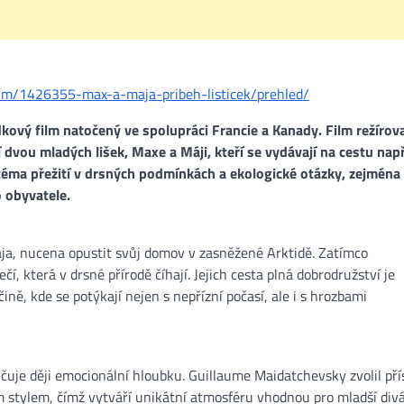
film/1426355-max-a-maja-pribeh-listicek/prehled/
kový film natočený ve spolupráci Francie a Kanady. Film režírova
dvou mladých lišek, Maxe a Máji, kteří se vydávají na cestu např
téma přežití v drsných podmínkách a ekologické otázky, zejména 
o obyvatele.
ája, nucena opustit svůj domov v zasněžené Arktidě. Zatímco
čí, která v drsné přírodě číhají. Jejich cesta plná dobrodružství je
ně, kde se potýkají nejen s nepřízní počasí, ale i s hrozbami
jčuje ději emocionální hloubku. Guillaume Maidatchevsky zvolil pří
 stylem, čímž vytváří unikátní atmosféru vhodnou pro mladší divá