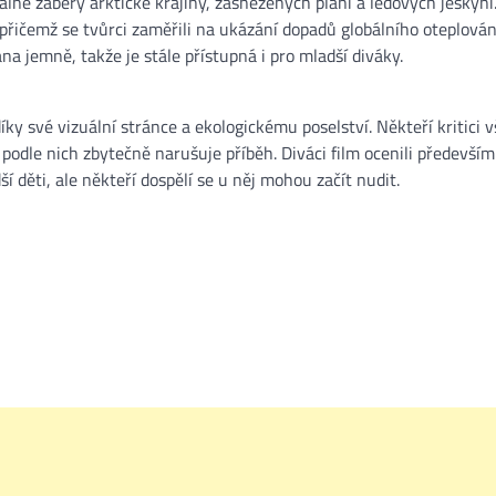
álné záběry arktické krajiny, zasněžených plání a ledových jeskyní
 přičemž se tvůrci zaměřili na ukázání dopadů globálního oteplován
na jemně, takže je stále přístupná i pro mladší diváky.
íky své vizuální stránce a ekologickému poselství. Někteří kritici 
podle nich zbytečně narušuje příběh. Diváci film ocenili především
 děti, ale někteří dospělí se u něj mohou začít nudit​.