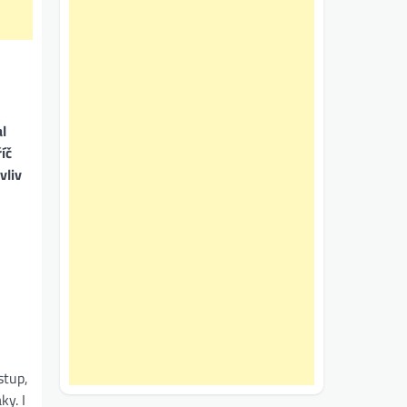
l
íč
vliv
stup,
ky. I