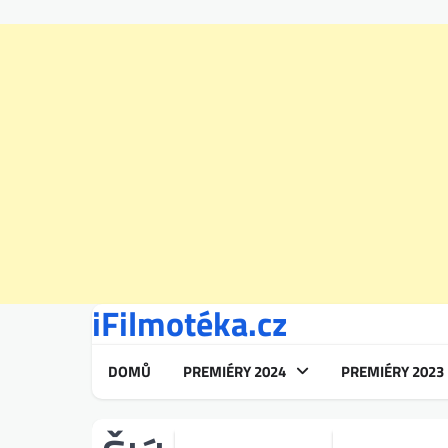
iFilmotéka.cz
Skip
to
content
DOMŮ
PREMIÉRY 2024
PREMIÉRY 2023