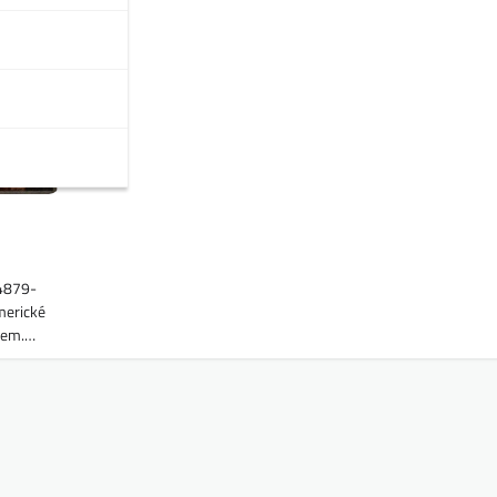
44879-
merické
nem.…