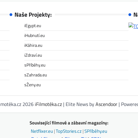
Naše Projekty:
N
iEgypt.eu
iHubnutí.eu
iKáhira.eu
iZdraví.eu
sPříběhy.eu
sZahrada.eu
sŽeny.eu
ilmotéka.cz 2026
iFilmotéka.cz
| Elite News by
Ascendoor
| Powere
Související filmové a zábavní magazíny:
Netflixer.eu
|
TopStories.cz
|
SPříběhy.eu