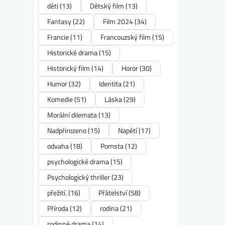
děti
(13)
Dětský film
(13)
Fantasy
(22)
Film 2024
(34)
Francie
(11)
Francouzský film
(15)
Historické drama
(15)
Historický film
(14)
Horor
(30)
Humor
(32)
Identita
(21)
Komedie
(51)
Láska
(29)
Morální dilemata
(13)
Nadpřirozeno
(15)
Napětí
(17)
odvaha
(18)
Pomsta
(12)
psychologické drama
(15)
Psychologický thriller
(23)
přežití.
(16)
Přátelství
(58)
Příroda
(12)
rodina
(21)
rodinné drama
(14)