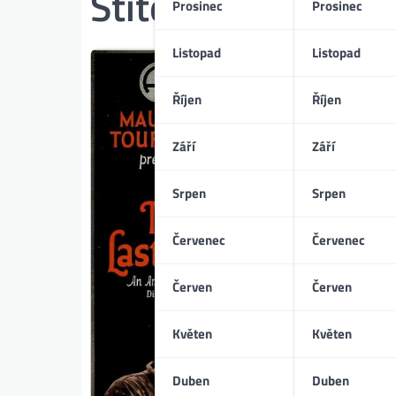
Štítek:
Daniel Day
Prosinec
Prosinec
Listopad
Listopad
Říjen
Říjen
Září
Září
Srpen
Srpen
Červenec
Červenec
Červen
Červen
Květen
Květen
Duben
Duben