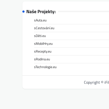
Naše Projekty:
sAuta.eu
sCestování.eu
sDěti.eu
sMobilHry.eu
sRecepty.eu
sRodina.eu
sTechnologie.eu
Copyright © iF