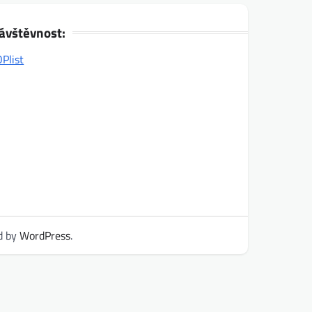
ávštěvnost:
d by
WordPress
.