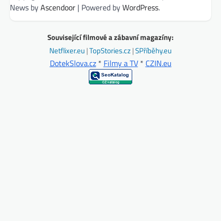
News by
Ascendoor
| Powered by
WordPress
.
Související filmové a zábavní magazíny:
Netflixer.eu
|
TopStories.cz
|
SPříběhy.eu
DotekSlova.cz
*
Filmy a TV
*
CZIN.eu