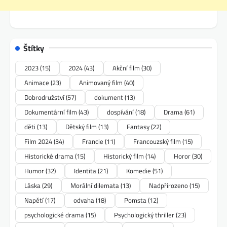
Štítky
2023
(15)
2024
(43)
Akční film
(30)
Animace
(23)
Animovaný film
(40)
Dobrodružství
(57)
dokument
(13)
Dokumentární film
(43)
dospívání
(18)
Drama
(61)
děti
(13)
Dětský film
(13)
Fantasy
(22)
Film 2024
(34)
Francie
(11)
Francouzský film
(15)
Historické drama
(15)
Historický film
(14)
Horor
(30)
Humor
(32)
Identita
(21)
Komedie
(51)
Láska
(29)
Morální dilemata
(13)
Nadpřirozeno
(15)
Napětí
(17)
odvaha
(18)
Pomsta
(12)
psychologické drama
(15)
Psychologický thriller
(23)