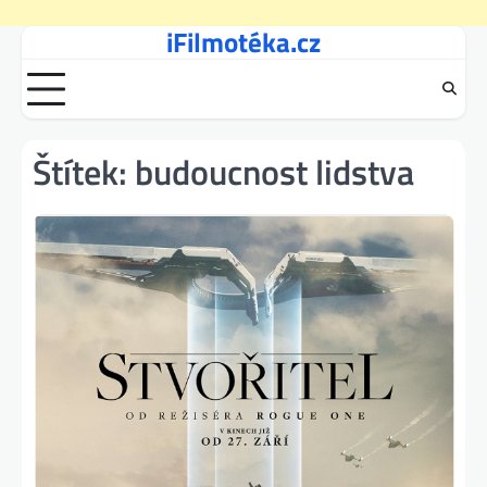
iFilmotéka.cz
Skip
to
content
Štítek:
budoucnost lidstva