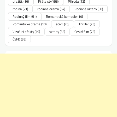
přežití.
(16)
Přátelství
(58)
Příroda
(12)
rodina
(21)
rodinné drama
(14)
Rodinné vztahy
(30)
Rodinný film
(51)
Romantická komedie
(19)
Romantické drama
(13)
sci-fi
(23)
Thriller
(23)
Vizuální efekty
(19)
vztahy
(32)
Český film
(72)
ČSFD
(38)