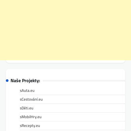
Naše Projekty:
sAuta.eu
sCestování.eu
sDěti.eu
sMobilHry.eu
sRecepty.eu