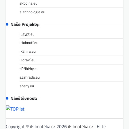
sRodina.eu
sTechnologie.eu
Naše Projekty:
iEgypt.eu
iHubnutí.eu
iKáhira.eu
iZdraví.eu
sPříběhy.eu
sZahrada.eu
sŽeny.eu
Návštěvnost:
Copyright © iFilmotéka.cz 2026
iFilmotéka.cz
| Elite