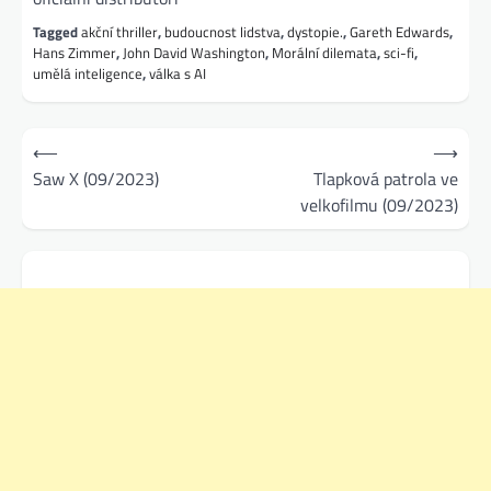
Tagged
akční thriller
,
budoucnost lidstva
,
dystopie.
,
Gareth Edwards
,
Hans Zimmer
,
John David Washington
,
Morální dilemata
,
sci-fi
,
umělá inteligence
,
válka s AI
Navigace
⟵
⟶
pro
Saw X (09/2023)
Tlapková patrola ve
velkofilmu (09/2023)
příspěvek