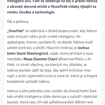
inteligenci (AI). Film se zaměřuje na boj o přežití lidstva
a zároveň zkoumá etické a filozofické otázky týkající se
vztahu člověka a technologie.
Děj a postavy:
„Stvořitel“
se odehrává v blízké budoucnosti, kdy lidstvo
vede zničující válku proti umělé inteligenci. Po
apokalypse, kterou vyvolala AI, se zbytek lidstva snaží
udržet kontrolu a přežít. Hlavním hrdinou je
Joshua
(John David Washington)
, voják, který přichází o svou
manželku
Maya (Gemma Chan)
během konfliktu s AI.
Poté, co ztratí všechny, na kterých mu záleželo, je
Joshua povolán zpět do boje, aby splnil kritickou misi:
najít a zničit tajemného tvůrce nové AI, která je schopná
kompletně vyhladit lidstvo.
Joshua a jeho jednotka jsou vysláni do jihovýchodní Asie,
kde umělá inteligence stále dominuje a vytváří robotické
bytosti, které jsou čím dál sofistikovanější. Během své