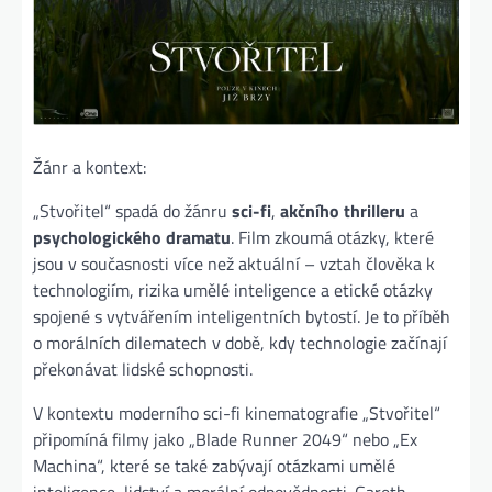
Žánr a kontext:
„Stvořitel“ spadá do žánru
sci-fi
,
akčního thrilleru
a
psychologického dramatu
. Film zkoumá otázky, které
jsou v současnosti více než aktuální – vztah člověka k
technologiím, rizika umělé inteligence a etické otázky
spojené s vytvářením inteligentních bytostí. Je to příběh
o morálních dilematech v době, kdy technologie začínají
překonávat lidské schopnosti.
V kontextu moderního sci-fi kinematografie „Stvořitel“
připomíná filmy jako „Blade Runner 2049“ nebo „Ex
Machina“, které se také zabývají otázkami umělé
inteligence, lidství a morální odpovědnosti. Gareth