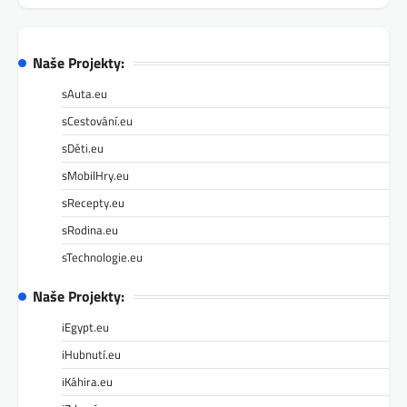
Naše Projekty:
sAuta.eu
sCestování.eu
sDěti.eu
sMobilHry.eu
sRecepty.eu
sRodina.eu
sTechnologie.eu
Naše Projekty:
iEgypt.eu
iHubnutí.eu
iKáhira.eu