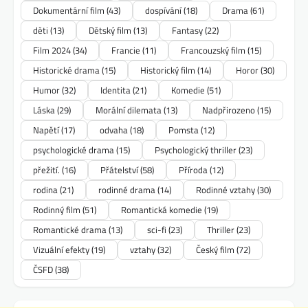
Dokumentární film
(43)
dospívání
(18)
Drama
(61)
děti
(13)
Dětský film
(13)
Fantasy
(22)
Film 2024
(34)
Francie
(11)
Francouzský film
(15)
Historické drama
(15)
Historický film
(14)
Horor
(30)
Humor
(32)
Identita
(21)
Komedie
(51)
Láska
(29)
Morální dilemata
(13)
Nadpřirozeno
(15)
Napětí
(17)
odvaha
(18)
Pomsta
(12)
psychologické drama
(15)
Psychologický thriller
(23)
přežití.
(16)
Přátelství
(58)
Příroda
(12)
rodina
(21)
rodinné drama
(14)
Rodinné vztahy
(30)
Rodinný film
(51)
Romantická komedie
(19)
Romantické drama
(13)
sci-fi
(23)
Thriller
(23)
Vizuální efekty
(19)
vztahy
(32)
Český film
(72)
ČSFD
(38)