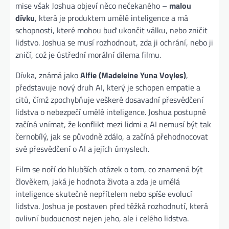
mise však Joshua objeví něco nečekaného –
malou
dívku
, která je produktem umělé inteligence a má
schopnosti, které mohou buď ukončit válku, nebo zničit
lidstvo. Joshua se musí rozhodnout, zda ji ochrání, nebo ji
zničí, což je ústřední morální dilema filmu.
Dívka, známá jako
Alfie (Madeleine Yuna Voyles)
,
představuje nový druh AI, který je schopen empatie a
citů, čímž zpochybňuje veškeré dosavadní přesvědčení
lidstva o nebezpečí umělé inteligence. Joshua postupně
začíná vnímat, že konflikt mezi lidmi a AI nemusí být tak
černobílý, jak se původně zdálo, a začíná přehodnocovat
své přesvědčení o AI a jejích úmyslech.
Film se noří do hlubších otázek o tom, co znamená být
člověkem, jaká je hodnota života a zda je umělá
inteligence skutečně nepřítelem nebo spíše evolucí
lidstva. Joshua je postaven před těžká rozhodnutí, která
ovlivní budoucnost nejen jeho, ale i celého lidstva.