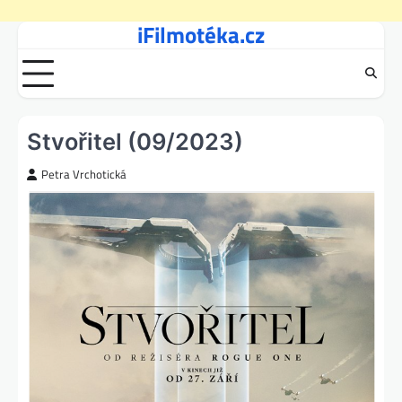
iFilmotéka.cz
Skip
to
content
Stvořitel (09/2023)
Petra Vrchotická