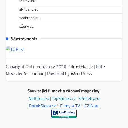
iZdraví.eu
sPříběhy.eu
sZahrada.eu
sŽeny.eu
Návštěvnost:
Copyright © iFilmotéka.cz 2026
iFilmotéka.cz
| Elite
News by
Ascendoor
| Powered by
WordPress
.
Související filmové a zábavní magazíny:
Netflixer.eu
|
TopStories.cz
|
SPříběhy.eu
DotekSlova.cz
*
Filmy a TV
*
CZIN.eu