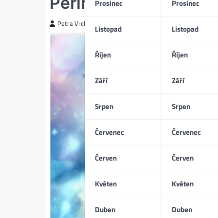
Perinbaba a dva svět
Prosinec
Prosinec
Petra Vrchotická
Listopad
Listopad
Říjen
Říjen
Září
Září
Srpen
Srpen
Červenec
Červenec
Červen
Červen
Květen
Květen
Duben
Duben