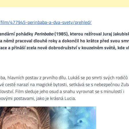
z/film/477945-perinbaba-a-dva-svety/prehled/
egendární pohádky
Perinbaba
(1985), kterou režíroval Juraj Jakubis
a němž pracoval dlouhé roky a dokončil ho krátce před svou smr
ace a přináší zcela nové dobrodružství v kouzelném světě, kde v
ba, hlavních postav z prvního dílu. Lukáš se po smrti svých rodičů
 své cestě narazí na magické bytosti, setkává se s nebezpečnou Zub
lovství. Film sleduje jeho osud a snahu vyrovnat se s minulostí i
novými postavami, jako je krásná Lucia​.