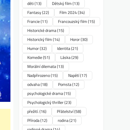
děti
(13)
Dětský film
(13)
Fantasy
(22)
Film 2024
(34)
Francie
(11)
Francouzský film
(15)
Historické drama
(15)
Historický film
(14)
Horor
(30)
Humor
(32)
Identita
(21)
Komedie
(51)
Láska
(29)
Morální dilemata
(13)
Nadpřirozeno
(15)
Napětí
(17)
odvaha
(18)
Pomsta
(12)
psychologické drama
(15)
Psychologický thriller
(23)
přežití.
(16)
Přátelství
(58)
Příroda
(12)
rodina
(21)
rodinné drama
(14)