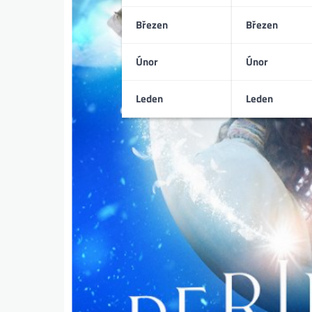
Březen
Březen
Únor
Únor
Leden
Leden