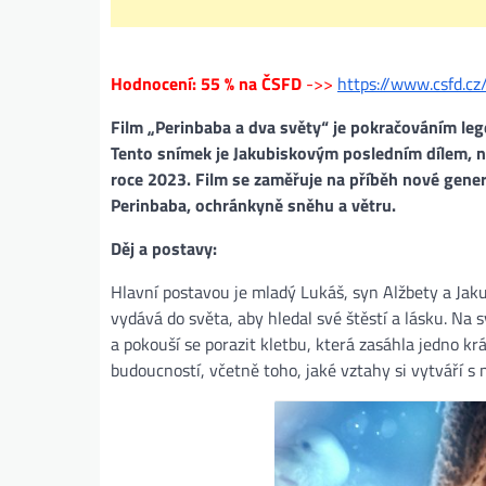
Hodnocení: 55 % na ČSFD
->>
https://www.csfd.c
Film „Perinbaba a dva světy“ je pokračováním l
Tento snímek je Jakubiskovým posledním dílem, n
roce 2023. Film se zaměřuje na příběh nové gener
Perinbaba, ochránkyně sněhu a větru.
Děj a postavy:
Hlavní postavou je mladý Lukáš, syn Alžbety a Jaku
vydává do světa, aby hledal své štěstí a lásku. Na
a pokouší se porazit kletbu, která zasáhla jedno krá
budoucností, včetně toho, jaké vztahy si vytváří s 