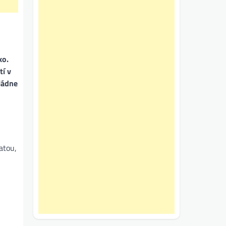
ko.
tí v
ládne
atou,