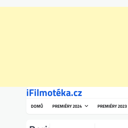
iFilmotéka.cz
Skip
to
content
DOMŮ
PREMIÉRY 2024
PREMIÉRY 2023