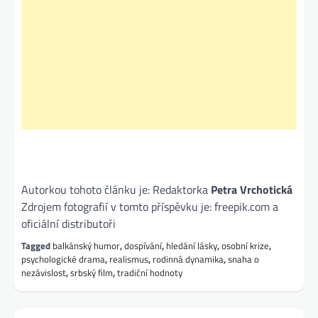
Autorkou tohoto článku je: Redaktorka
Petra Vrchotická
Zdrojem fotografií v tomto příspěvku je: freepik.com a
oficiální distributoři
Tagged
balkánský humor
,
dospívání
,
hledání lásky
,
osobní krize
,
psychologické drama
,
realismus
,
rodinná dynamika
,
snaha o
nezávislost
,
srbský film
,
tradiční hodnoty
Navigace