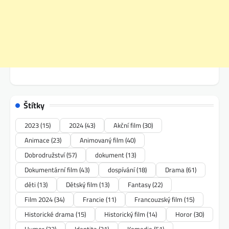
Štítky
2023
(15)
2024
(43)
Akční film
(30)
Animace
(23)
Animovaný film
(40)
Dobrodružství
(57)
dokument
(13)
Dokumentární film
(43)
dospívání
(18)
Drama
(61)
děti
(13)
Dětský film
(13)
Fantasy
(22)
Film 2024
(34)
Francie
(11)
Francouzský film
(15)
Historické drama
(15)
Historický film
(14)
Horor
(30)
Humor
(32)
Identita
(21)
Komedie
(51)