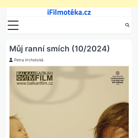
iFilmotéka.cz
Skip
to
content
Můj ranní smích (10/2024)
Petra Vrchotická