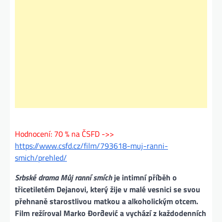
Hodnocení: 70 % na ČSFD ->>
https://www.csfd.cz/film/793618-muj-ranni-
smich/prehled/
Srbské drama Můj ranní smích
je intimní příběh o
třicetiletém Dejanovi, který žije v malé vesnici se svou
přehnaně starostlivou matkou a alkoholickým otcem.
Film režíroval Marko Đorđević a vychází z každodenních