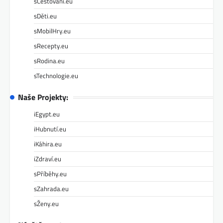
sCestování.eu
sDěti.eu
sMobilHry.eu
sRecepty.eu
sRodina.eu
sTechnologie.eu
Naše Projekty:
iEgypt.eu
iHubnutí.eu
iKáhira.eu
iZdraví.eu
sPříběhy.eu
sZahrada.eu
sŽeny.eu