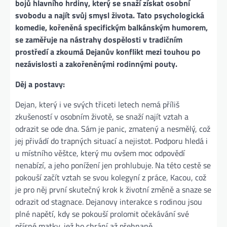
bojů hlavního hrdiny, který se snaží získat osobní
svobodu a najít svůj smysl života. Tato psychologická
komedie, kořeněná specifickým balkánským humorem,
se zaměřuje na nástrahy dospělosti v tradičním
prostředí a zkoumá Dejanův konflikt mezi touhou po
nezávislosti a zakořeněnými rodinnými pouty​.
Děj a postavy:
Dejan, který i ve svých třiceti letech nemá příliš
zkušeností v osobním životě, se snaží najít vztah a
odrazit se ode dna. Sám je panic, zmatený a nesmělý, což
jej přivádí do trapných situací a nejistot. Podporu hledá i
u místního věštce, který mu ovšem moc odpovědí
nenabízí, a jeho ponížení jen prohlubuje. Na této cestě se
pokouší začít vztah se svou kolegyní z práce, Kacou, což
je pro něj první skutečný krok k životní změně a snaze se
odrazit od stagnace. Dejanovy interakce s rodinou jsou
plné napětí, kdy se pokouší prolomit očekávání své
přísné matky, jež ho chrání až přehnaně​.