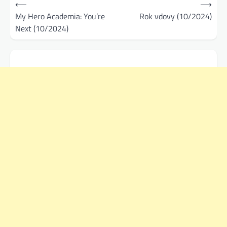
⟵
⟶
pro
My Hero Academia: You’re
Rok vdovy (10/2024)
Next (10/2024)
příspěvek