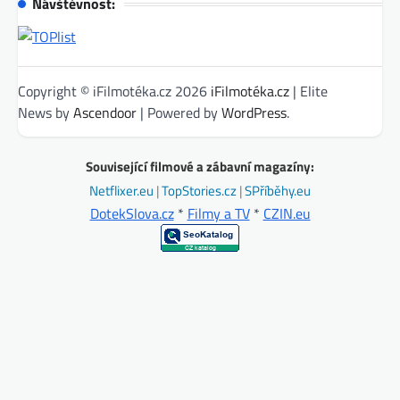
Návštěvnost:
Copyright © iFilmotéka.cz 2026
iFilmotéka.cz
| Elite
News by
Ascendoor
| Powered by
WordPress
.
Související filmové a zábavní magazíny:
Netflixer.eu
|
TopStories.cz
|
SPříběhy.eu
DotekSlova.cz
*
Filmy a TV
*
CZIN.eu