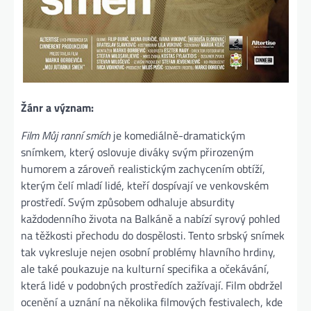
Žánr a význam:
Film Můj ranní smích
je komediálně-dramatickým
snímkem, který oslovuje diváky svým přirozeným
humorem a zároveň realistickým zachycením obtíží,
kterým čelí mladí lidé, kteří dospívají ve venkovském
prostředí. Svým způsobem odhaluje absurdity
každodenního života na Balkáně a nabízí syrový pohled
na těžkosti přechodu do dospělosti. Tento srbský snímek
tak vykresluje nejen osobní problémy hlavního hrdiny,
ale také poukazuje na kulturní specifika a očekávání,
která lidé v podobných prostředích zažívají. Film obdržel
ocenění a uznání na několika filmových festivalech, kde