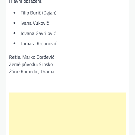
Hlavní obsazení:
Filip Đurić (Dejan)
Ivana Vuković
Jovana Gavrilović
Tamara Krcunović
Režie: Marko Đorđević
Země původu: Srbsko
Žánr: Komedie, Drama