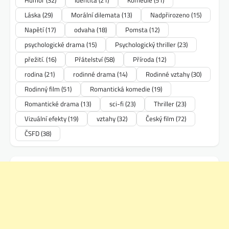
Láska
(29)
Morální dilemata
(13)
Nadpřirozeno
(15)
Napětí
(17)
odvaha
(18)
Pomsta
(12)
psychologické drama
(15)
Psychologický thriller
(23)
přežití.
(16)
Přátelství
(58)
Příroda
(12)
rodina
(21)
rodinné drama
(14)
Rodinné vztahy
(30)
Rodinný film
(51)
Romantická komedie
(19)
Romantické drama
(13)
sci-fi
(23)
Thriller
(23)
Vizuální efekty
(19)
vztahy
(32)
Český film
(72)
ČSFD
(38)