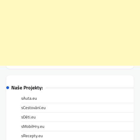
Naše Projekty:
sAuta.eu
sCestování.eu
sDěti.eu
sMobilHry.eu
sRecepty.eu