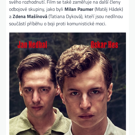
svého rozhodnutí. Film se také zaměřuje na další členy
odbojové skupiny, jako byli
Milan Paumer
(Matěj Hádek)
a
Zdena Mašínová
(Tatiana Dyková), kteří jsou nedílnou
součástí příběhu o boji proti komunistické moci.