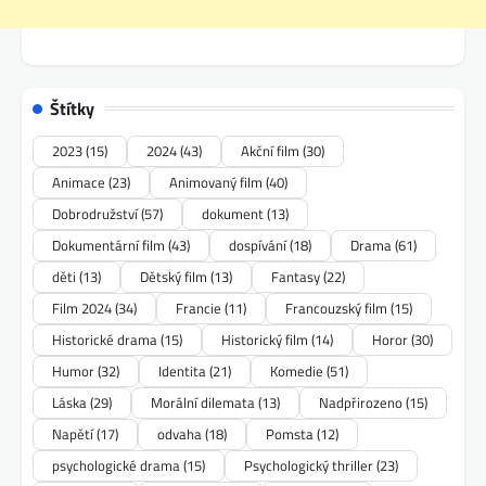
Štítky
2023
(15)
2024
(43)
Akční film
(30)
Animace
(23)
Animovaný film
(40)
Dobrodružství
(57)
dokument
(13)
Dokumentární film
(43)
dospívání
(18)
Drama
(61)
děti
(13)
Dětský film
(13)
Fantasy
(22)
Film 2024
(34)
Francie
(11)
Francouzský film
(15)
Historické drama
(15)
Historický film
(14)
Horor
(30)
Humor
(32)
Identita
(21)
Komedie
(51)
Láska
(29)
Morální dilemata
(13)
Nadpřirozeno
(15)
Napětí
(17)
odvaha
(18)
Pomsta
(12)
psychologické drama
(15)
Psychologický thriller
(23)