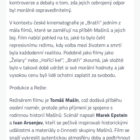
kontroverze a debaty o tom, zda jejich ozbrojený odpor
byl morálně ospravedlnitelný.
V kontextu české kinematografie je „Bratři“ jedním z
mála filmů, které se zaměřují na příběh Mašínů a jejich
boj. Film nabízí pohled na to, jaké to bylo čelit
represivnímu režimu, kdy volba mezi životem a smrtí
byla každodenní realitou. Podobně jako filmy jako
„Želary“ nebo „Hořící keř“, „Bratři“ zkoumá, jak složité
bylo v takové době udržet si své morální hodnoty a jak
vysokou cenu byli lidé ochotni zaplatit za svobodu.
Produkce a Režie:
Režisérem filmu je
Tomáš Mašín
, což dodává příběhu
osobní rozměr, protože jeho příjmení je spojeno s
rodinnou historií Mašínů. Scénář napsali
Marek Epstein
a
Ivan Arsenjev
, kteří se pečlivě inspirovali historickými
událostmi a materiály o činnosti skupiny Mašínů. Film se
snaží vykreslit autentickou atmosféru doby a podtrhnout