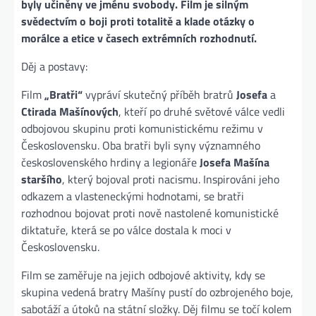
byly učiněny ve jménu svobody. Film je silným
svědectvím o boji proti totalitě a klade otázky o
morálce a etice v časech extrémních rozhodnutí.
Děj a postavy:
Film
„Bratři“
vypráví skutečný příběh bratrů
Josefa
a
Ctirada Mašínových
, kteří po druhé světové válce vedli
odbojovou skupinu proti komunistickému režimu v
Československu. Oba bratři byli syny významného
československého hrdiny a legionáře
Josefa Mašína
staršího
, který bojoval proti nacismu. Inspirováni jeho
odkazem a vlasteneckými hodnotami, se bratři
rozhodnou bojovat proti nově nastolené komunistické
diktatuře, která se po válce dostala k moci v
Československu.
Film se zaměřuje na jejich odbojové aktivity, kdy se
skupina vedená bratry Mašíny pustí do ozbrojeného boje,
sabotáží a útoků na státní složky. Děj filmu se točí kolem