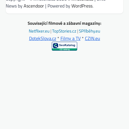
News by
Ascendoor
| Powered by
WordPress
.
Související filmové a zábavní magazíny:
Netflixer.eu
|
TopStories.cz
|
SPříběhy.eu
DotekSlova.cz
*
Filmy a TV
*
CZIN.eu