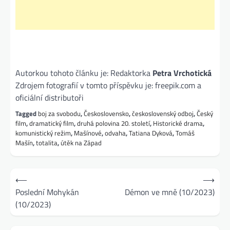
Autorkou tohoto článku je: Redaktorka
Petra Vrchotická
Zdrojem fotografií v tomto příspěvku je: freepik.com a
oficiální distributoři
Tagged
boj za svobodu
,
Československo
,
československý odboj
,
Český
film
,
dramatický film
,
druhá polovina 20. století
,
Historické drama
,
komunistický režim
,
Mašínové
,
odvaha
,
Tatiana Dyková
,
Tomáš
Mašín
,
totalita
,
útěk na Západ
Navigace
⟵
⟶
pro
Poslední Mohykán
Démon ve mně (10/2023)
(10/2023)
příspěvek