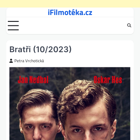
iFilmotéka.cz
Skip
to
content
Bratři (10/2023)
Petra Vrchotická