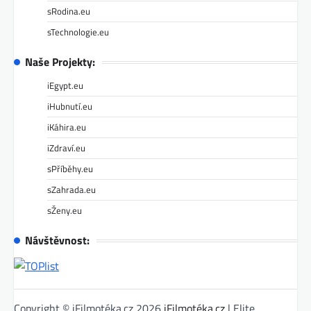
sRodina.eu
sTechnologie.eu
Naše Projekty:
iEgypt.eu
iHubnutí.eu
iKáhira.eu
iZdraví.eu
sPříběhy.eu
sZahrada.eu
sŽeny.eu
Návštěvnost:
Copyright © iFilmotéka.cz 2026
iFilmotéka.cz
| Elite