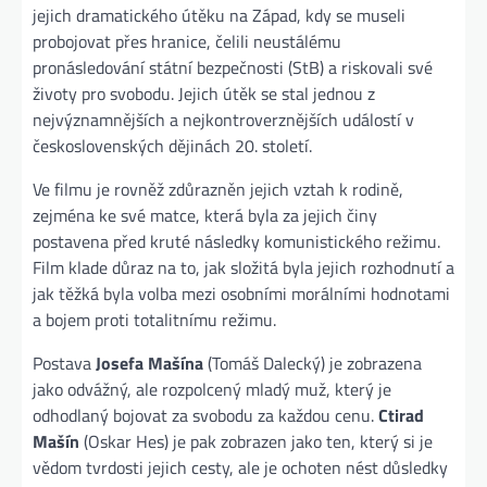
jejich dramatického útěku na Západ, kdy se museli
probojovat přes hranice, čelili neustálému
pronásledování státní bezpečnosti (StB) a riskovali své
životy pro svobodu. Jejich útěk se stal jednou z
nejvýznamnějších a nejkontroverznějších událostí v
československých dějinách 20. století.
Ve filmu je rovněž zdůrazněn jejich vztah k rodině,
zejména ke své matce, která byla za jejich činy
postavena před kruté následky komunistického režimu.
Film klade důraz na to, jak složitá byla jejich rozhodnutí a
jak těžká byla volba mezi osobními morálními hodnotami
a bojem proti totalitnímu režimu.
Postava
Josefa Mašína
(Tomáš Dalecký) je zobrazena
jako odvážný, ale rozpolcený mladý muž, který je
odhodlaný bojovat za svobodu za každou cenu.
Ctirad
Mašín
(Oskar Hes) je pak zobrazen jako ten, který si je
vědom tvrdosti jejich cesty, ale je ochoten nést důsledky