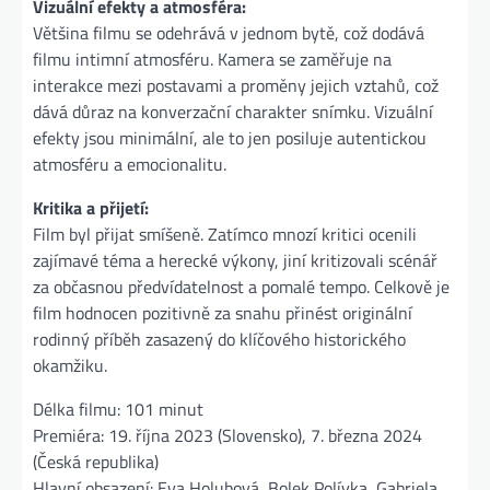
Vizuální efekty a atmosféra:
Většina filmu se odehrává v jednom bytě, což dodává
filmu intimní atmosféru. Kamera se zaměřuje na
interakce mezi postavami a proměny jejich vztahů, což
dává důraz na konverzační charakter snímku. Vizuální
efekty jsou minimální, ale to jen posiluje autentickou
atmosféru a emocionalitu​.
Kritika a přijetí:
Film byl přijat smíšeně. Zatímco mnozí kritici ocenili
zajímavé téma a herecké výkony, jiní kritizovali scénář
za občasnou předvídatelnost a pomalé tempo. Celkově je
film hodnocen pozitivně za snahu přinést originální
rodinný příběh zasazený do klíčového historického
okamžiku​.
Délka filmu: 101 minut
Premiéra: 19. října 2023 (Slovensko), 7. března 2024
(Česká republika)
Hlavní obsazení: Eva Holubová, Bolek Polívka, Gabriela