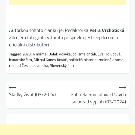
Autorkou tohoto článku je: Redaktorka
Petra Vrchotická
Zdrojem fotografií v tomto příspěvku je: freepik.com a
oficiální distributoři
Tagged
2023
,
A máme
,
Bolek Polívka
,
co jsme chtěli
,
Eva Holubová
,
kanadský film
,
Michal Kunes Kováč
,
politická historie
,
rodinné drama
,
rozpad Československa
,
Slovenský film
Navigace
⟵
⟶
pro
Sladký život (03/2024)
Gabriela Soukalová: Pravda
se pořád vyplatí (03/2024)
příspěvek