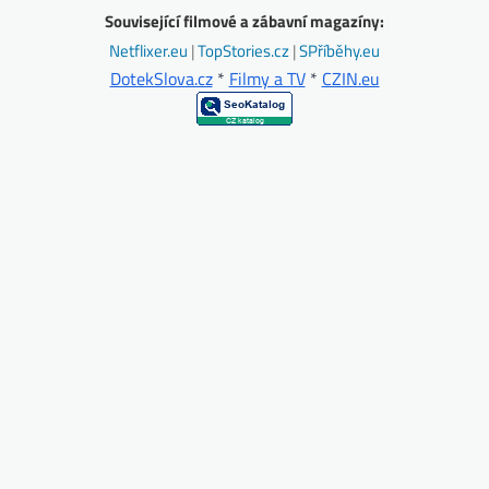
Související filmové a zábavní magazíny:
Netflixer.eu
|
TopStories.cz
|
SPříběhy.eu
DotekSlova.cz
*
Filmy a TV
*
CZIN.eu