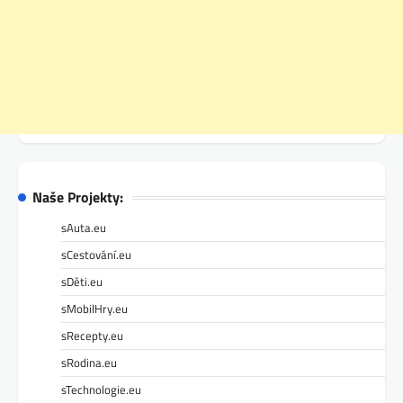
Naše Projekty:
sAuta.eu
sCestování.eu
sDěti.eu
sMobilHry.eu
sRecepty.eu
sRodina.eu
sTechnologie.eu