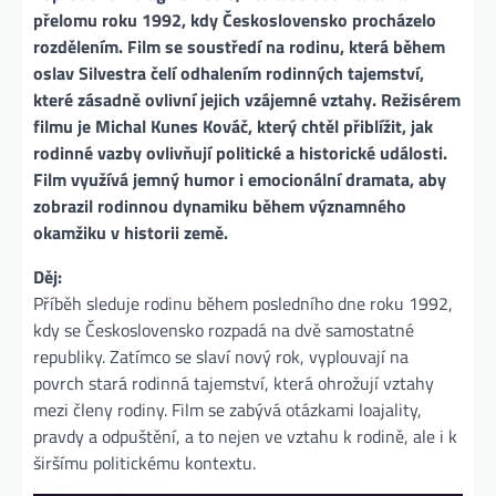
přelomu roku 1992, kdy Československo procházelo
rozdělením. Film se soustředí na rodinu, která během
oslav Silvestra čelí odhalením rodinných tajemství,
které zásadně ovlivní jejich vzájemné vztahy. Režisérem
filmu je Michal Kunes Kováč, který chtěl přiblížit, jak
rodinné vazby ovlivňují politické a historické události.
Film využívá jemný humor i emocionální dramata, aby
zobrazil rodinnou dynamiku během významného
okamžiku v historii země​.
Děj:
Příběh sleduje rodinu během posledního dne roku 1992,
kdy se Československo rozpadá na dvě samostatné
republiky. Zatímco se slaví nový rok, vyplouvají na
povrch stará rodinná tajemství, která ohrožují vztahy
mezi členy rodiny. Film se zabývá otázkami loajality,
pravdy a odpuštění, a to nejen ve vztahu k rodině, ale i k
širšímu politickému kontextu​.