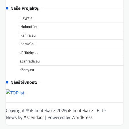
Naše Projekty:
iEgypt.eu
iHubnutí.eu
iKáhira.eu
iZdraví.eu
sPříběhy.eu
sZahrada.eu
sŽeny.eu
Návštěvnost:
Copyright © iFilmotéka.cz 2026
iFilmotéka.cz
| Elite
News by
Ascendoor
| Powered by
WordPress
.