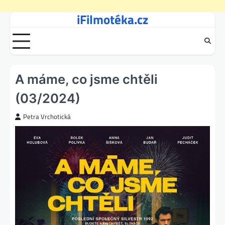
iFilmotéka.cz
Skip
to
content
A máme, co jsme chtěli
(03/2024)
Petra Vrchotická