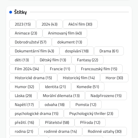
Štítky
2023
(15)
2024
(43)
Akční film
(30)
Animace
(23)
Animovaný film
(40)
Dobrodružství
(57)
dokument
(13)
Dokumentární film
(43)
dospívání
(18)
Drama
(61)
děti
(13)
Dětský film
(13)
Fantasy
(22)
Film 2024
(34)
Francie
(11)
Francouzský film
(15)
Historické drama
(15)
Historický film
(14)
Horor
(30)
Humor
(32)
Identita
(21)
Komedie
(51)
Láska
(29)
Morální dilemata
(13)
Nadpřirozeno
(15)
Napětí
(17)
odvaha
(18)
Pomsta
(12)
psychologické drama
(15)
Psychologický thriller
(23)
přežití.
(16)
Přátelství
(58)
Příroda
(12)
rodina
(21)
rodinné drama
(14)
Rodinné vztahy
(30)