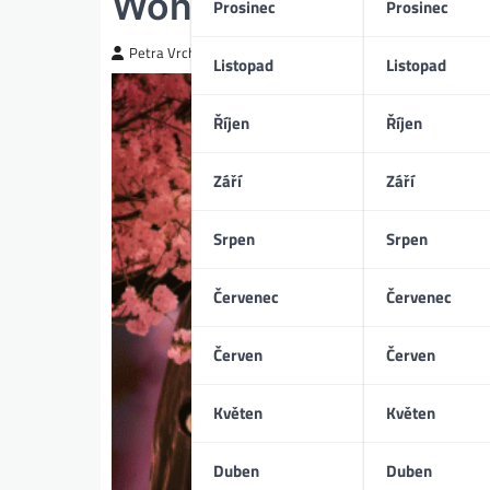
Wonka (12/2023)
Prosinec
Prosinec
Petra Vrchotická
Listopad
Listopad
Říjen
Říjen
Září
Září
Srpen
Srpen
Červenec
Červenec
Červen
Červen
Květen
Květen
Duben
Duben