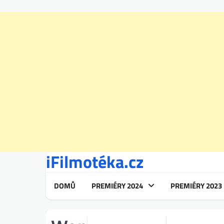
iFilmotéka.cz
Skip
to
content
DOMŮ
PREMIÉRY 2024
PREMIÉRY 2023