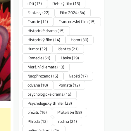
děti
(13)
Dětský film
(13)
Fantasy
(22)
Film 2024
(34)
Francie
(11)
Francouzský film
(15)
Historické drama
(15)
Historický film
(14)
Horor
(30)
Humor
(32)
Identita
(21)
Komedie
(51)
Láska
(29)
Morální dilemata
(13)
Nadpřirozeno
(15)
Napětí
(17)
odvaha
(18)
Pomsta
(12)
psychologické drama
(15)
Psychologický thriller
(23)
přežití.
(16)
Přátelství
(58)
Příroda
(12)
rodina
(21)
rodinné drama
(14)