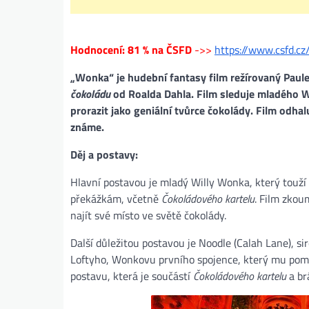
Hodnocení: 81 % na ČSFD
->>
https://www.csfd.c
„Wonka“ je hudební fantasy film režírovaný Paule
čokoládu
od Roalda Dahla. Film sleduje mladého W
prorazit jako geniální tvůrce čokolády. Film odha
známe.
Děj a postavy:
Hlavní postavou je mladý Willy Wonka, který touží
překážkám, včetně
Čokoládového kartelu
. Film zko
najít své místo ve světě čokolády.
Další důležitou postavou je Noodle (Calah Lane), 
Loftyho, Wonkovu prvního spojence, který mu pomáh
postavu, která je součástí
Čokoládového kartelu
a br