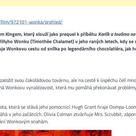
z/film/972101-wonka/prehled/
m Kingem, který slouží jako prequel k příběhu
Karlík a továrna na
illyho Wonku (Timothée Chalamet) v jeho raných letech, kdy se 
luje Wonkovu cestu od snílka po legendárního chocolatiéra, jak h
 založit svou čokoládovou továrnu, ale na cestě k úspěchu čelí mn
umá Wonkovu vynalézavost, která mu pomáhá překonávat problém
sirota, která se stává jeho pomocnicí. Hugh Grant hraje Oompa-Lo
á v jeho začátcích. Olivia Colman ztvárňuje Mrs. Scrubbit, zápo
ání Wonkovým snahám​.