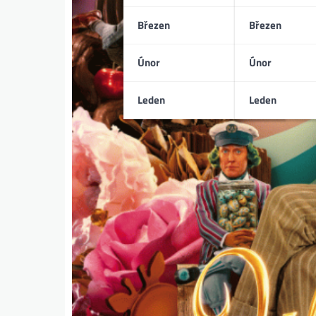
Březen
Březen
Únor
Únor
Leden
Leden