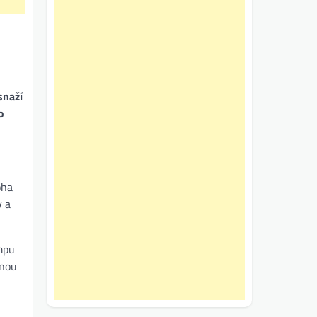
snaží
o
oha
y a
ompu
rnou