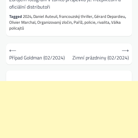
oficiální distributoři
Tagged
2024
,
Daniel Auteuil
,
francouzský thriller
,
Gérard Depardieu
,
Olivier Marchal
,
Organizovaný zločin
,
Paříž
,
policie
,
rivalita
,
Válka
policajtů
Navigace
⟵
⟶
pro
Případ Goldman (02/2024)
Zimní prázdniny (02/2024)
příspěvek