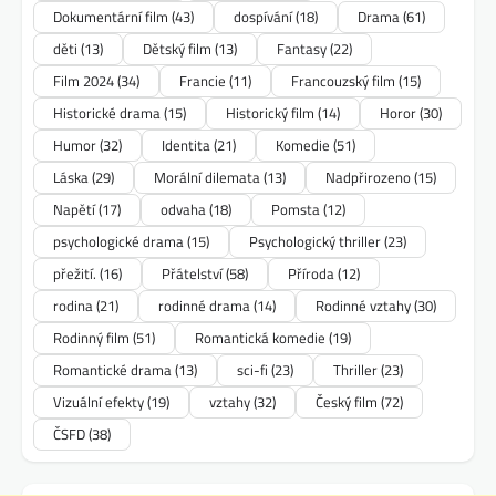
Dokumentární film
(43)
dospívání
(18)
Drama
(61)
děti
(13)
Dětský film
(13)
Fantasy
(22)
Film 2024
(34)
Francie
(11)
Francouzský film
(15)
Historické drama
(15)
Historický film
(14)
Horor
(30)
Humor
(32)
Identita
(21)
Komedie
(51)
Láska
(29)
Morální dilemata
(13)
Nadpřirozeno
(15)
Napětí
(17)
odvaha
(18)
Pomsta
(12)
psychologické drama
(15)
Psychologický thriller
(23)
přežití.
(16)
Přátelství
(58)
Příroda
(12)
rodina
(21)
rodinné drama
(14)
Rodinné vztahy
(30)
Rodinný film
(51)
Romantická komedie
(19)
Romantické drama
(13)
sci-fi
(23)
Thriller
(23)
Vizuální efekty
(19)
vztahy
(32)
Český film
(72)
ČSFD
(38)