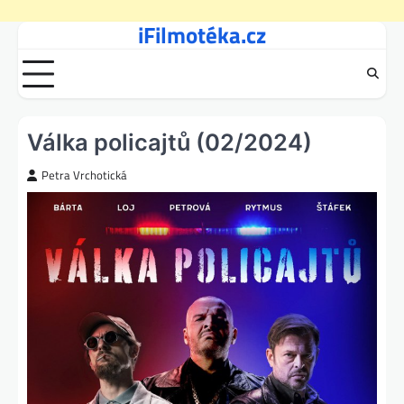
iFilmotéka.cz
Skip
to
content
Válka policajtů (02/2024)
Petra Vrchotická