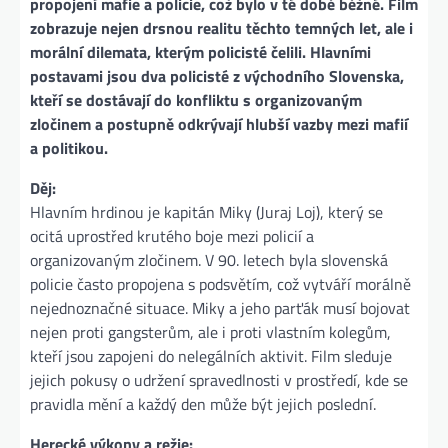
propojení mafie a policie, což bylo v té době běžné. Film
zobrazuje nejen drsnou realitu těchto temných let, ale i
morální dilemata, kterým policisté čelili. Hlavními
postavami jsou dva policisté z východního Slovenska,
kteří se dostávají do konfliktu s organizovaným
zločinem a postupně odkrývají hlubší vazby mezi mafií
a politikou.
Děj:
Hlavním hrdinou je kapitán Miky (Juraj Loj), který se
ocitá uprostřed krutého boje mezi policií a
organizovaným zločinem. V 90. letech byla slovenská
policie často propojena s podsvětím, což vytváří morálně
nejednoznačné situace. Miky a jeho parťák musí bojovat
nejen proti gangsterům, ale i proti vlastním kolegům,
kteří jsou zapojeni do nelegálních aktivit. Film sleduje
jejich pokusy o udržení spravedlnosti v prostředí, kde se
pravidla mění a každý den může být jejich poslední​.
Herecké výkony a režie: