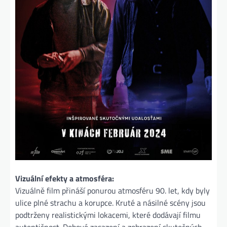
Vizuální efekty a atmosféra:
Vizuálně film přináší ponurou atmosféru 90. let, kdy byly
ulice plné strachu a korupce. Kruté a násilné scény jsou
podtrženy realistickými lokacemi, které dodávají filmu
autentičnost. Dobové zasazení a zobrazení skutečných