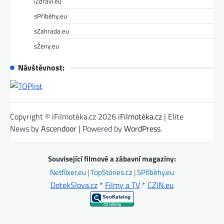
iZdraví.eu
sPříběhy.eu
sZahrada.eu
sŽeny.eu
Návštěvnost:
Copyright © iFilmotéka.cz 2026
iFilmotéka.cz
| Elite
News by
Ascendoor
| Powered by
WordPress
.
Související filmové a zábavní magazíny:
Netflixer.eu
|
TopStories.cz
|
SPříběhy.eu
DotekSlova.cz
*
Filmy a TV
*
CZIN.eu