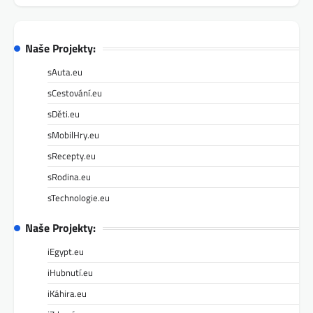
Naše Projekty:
sAuta.eu
sCestování.eu
sDěti.eu
sMobilHry.eu
sRecepty.eu
sRodina.eu
sTechnologie.eu
Naše Projekty:
iEgypt.eu
iHubnutí.eu
iKáhira.eu