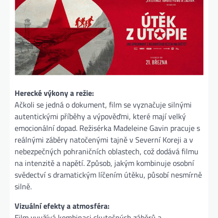
Herecké výkony a režie:
Ačkoli se jedná o dokument, film se vyznačuje silnými
autentickými příběhy a výpověďmi, které mají velký
emocionální dopad. Režisérka Madeleine Gavin pracuje s
reálnými záběry natočenými tajně v Severní Koreji a v
nebezpečných pohraničních oblastech, což dodává filmu
na intenzitě a napětí. Způsob, jakým kombinuje osobní
svědectví s dramatickým líčením útěku, působí nesmírně
silně​.
Vizuální efekty a atmosféra:
Film využívá kombinaci skutečných záběrů a