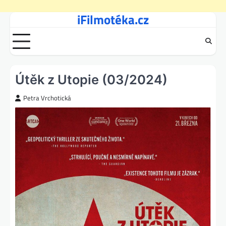
iFilmotéka.cz
Skip
to
content
Útěk z Utopie (03/2024)
Petra Vrchotická