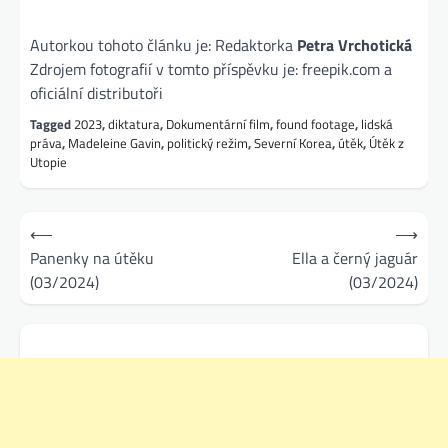
Autorkou tohoto článku je: Redaktorka
Petra Vrchotická
Zdrojem fotografií v tomto příspěvku je: freepik.com a
oficiální distributoři
Tagged
2023
,
diktatura
,
Dokumentární film
,
found footage
,
lidská
práva
,
Madeleine Gavin
,
politický režim
,
Severní Korea
,
útěk
,
Útěk z
Utopie
Navigace
⟵
⟶
pro
Panenky na útěku
Ella a černý jaguár
(03/2024)
(03/2024)
příspěvek