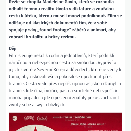
Režie se chopila Madeleine Gavin, která se rozhodla
odhalit temnou realitu života v diktatuře a zoufalou
cestu k útěku, kterou museli mnozí podniknout. Film se
odlišuje od klasických dokumentů tím, že v sobě
spojuje prvky „found footage“ záběrů a animací, aby
zobrazil brutalitu a hrůzy režimu.
Děj:
Film sleduje několik rodin a jednotlivců, kteří podnikli
náročnou a nebezpečnou cestu za svobodou. Vypráví o
jejich životě v Severní Koreji a důvodech, které je vedly k
tomu, aby riskovali vše a pokusili se uprchnout přes
hranice. Cesta vede přes nepřístupnou asijskou džungli a
hranice, kde číhají vojáci, pasti a smrtelné nebezpečí. V
mnoha případech jde o poslední zoufalý pokus zachránit
životy sebe a svých blízkých.