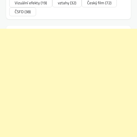
Vizuální efekty
(19)
vztahy
(32)
Český film
(72)
ČSFD
(38)