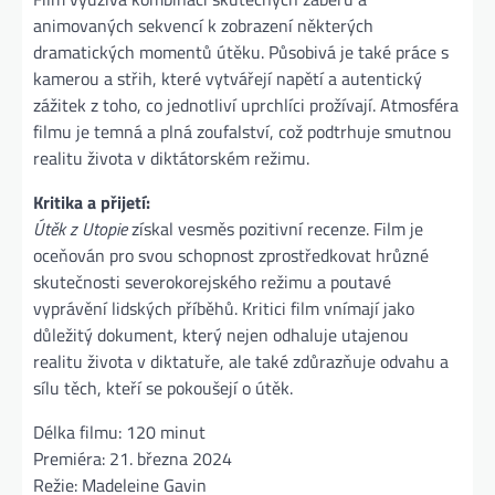
animovaných sekvencí k zobrazení některých
dramatických momentů útěku. Působivá je také práce s
kamerou a střih, které vytvářejí napětí a autentický
zážitek z toho, co jednotliví uprchlíci prožívají. Atmosféra
filmu je temná a plná zoufalství, což podtrhuje smutnou
realitu života v diktátorském režimu.
Kritika a přijetí:
Útěk z Utopie
získal vesměs pozitivní recenze. Film je
oceňován pro svou schopnost zprostředkovat hrůzné
skutečnosti severokorejského režimu a poutavé
vyprávění lidských příběhů. Kritici film vnímají jako
důležitý dokument, který nejen odhaluje utajenou
realitu života v diktatuře, ale také zdůrazňuje odvahu a
sílu těch, kteří se pokoušejí o útěk​.
Délka filmu: 120 minut
Premiéra: 21. března 2024
Režie: Madeleine Gavin