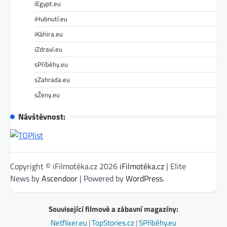
iEgypt.eu
iHubnutí.eu
iKáhira.eu
iZdraví.eu
sPříběhy.eu
sZahrada.eu
sŽeny.eu
Návštěvnost:
Copyright © iFilmotéka.cz 2026
iFilmotéka.cz
| Elite
News by
Ascendoor
| Powered by
WordPress
.
Související filmové a zábavní magazíny:
Netflixer.eu
|
TopStories.cz
|
SPříběhy.eu