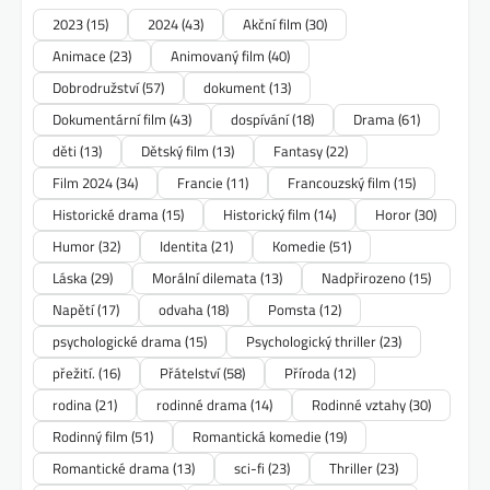
2023
(15)
2024
(43)
Akční film
(30)
Animace
(23)
Animovaný film
(40)
Dobrodružství
(57)
dokument
(13)
Dokumentární film
(43)
dospívání
(18)
Drama
(61)
děti
(13)
Dětský film
(13)
Fantasy
(22)
Film 2024
(34)
Francie
(11)
Francouzský film
(15)
Historické drama
(15)
Historický film
(14)
Horor
(30)
Humor
(32)
Identita
(21)
Komedie
(51)
Láska
(29)
Morální dilemata
(13)
Nadpřirozeno
(15)
Napětí
(17)
odvaha
(18)
Pomsta
(12)
psychologické drama
(15)
Psychologický thriller
(23)
přežití.
(16)
Přátelství
(58)
Příroda
(12)
rodina
(21)
rodinné drama
(14)
Rodinné vztahy
(30)
Rodinný film
(51)
Romantická komedie
(19)
Romantické drama
(13)
sci-fi
(23)
Thriller
(23)