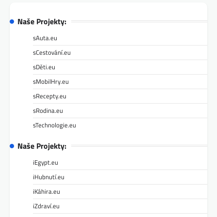
Naše Projekty:
sAuta.eu
sCestování.eu
sDěti.eu
sMobilHry.eu
sRecepty.eu
sRodina.eu
sTechnologie.eu
Naše Projekty:
iEgypt.eu
iHubnutí.eu
iKáhira.eu
iZdraví.eu