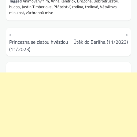
Tagged
Animovaný film
,
Anna Kendrick
,
BroZone
,
Dobrodružství
,
hudba
,
Justin Timberlake
,
Přátelství
,
rodina
,
trollové
,
Větvíkova
minulost
,
záchranná mise
Navigace
⟵
⟶
pro
Princezna se zlatou hvězdou
Útěk do Berlína (11/2023)
(11/2023)
příspěvek