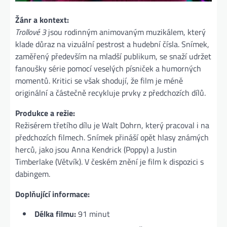
Žánr a kontext:
Trollové 3
jsou rodinným animovaným muzikálem, který
klade důraz na vizuální pestrost a hudební čísla. Snímek,
zaměřený především na mladší publikum, se snaží udržet
fanoušky série pomocí veselých písniček a humorných
momentů. Kritici se však shodují, že film je méně
originální a částečně recykluje prvky z předchozích dílů​.
Produkce a režie:
Režisérem třetího dílu je Walt Dohrn, který pracoval i na
předchozích filmech. Snímek přináší opět hlasy známých
herců, jako jsou Anna Kendrick (Poppy) a Justin
Timberlake (Větvík). V českém znění je film k dispozici s
dabingem​.
Doplňující informace:
Délka filmu:
91 minut