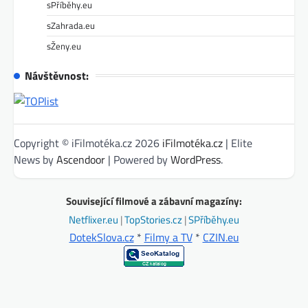
sPříběhy.eu
sZahrada.eu
sŽeny.eu
Návštěvnost:
Copyright © iFilmotéka.cz 2026
iFilmotéka.cz
| Elite
News by
Ascendoor
| Powered by
WordPress
.
Související filmové a zábavní magazíny:
Netflixer.eu
|
TopStories.cz
|
SPříběhy.eu
DotekSlova.cz
*
Filmy a TV
*
CZIN.eu