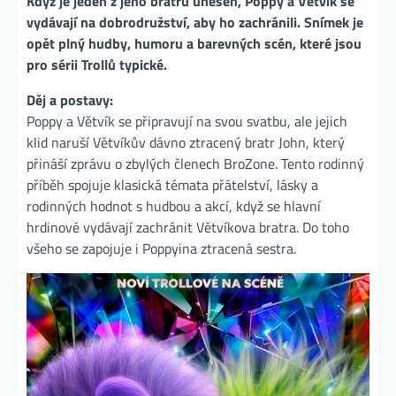
Když je jeden z jeho bratrů unesen, Poppy a Větvík se
vydávají na dobrodružství, aby ho zachránili. Snímek je
opět plný hudby, humoru a barevných scén, které jsou
pro sérii Trollů typické​.
Děj a postavy:
Poppy a Větvík se připravují na svou svatbu, ale jejich
klid naruší Větvíkův dávno ztracený bratr John, který
přináší zprávu o zbylých členech BroZone. Tento rodinný
příběh spojuje klasická témata přátelství, lásky a
rodinných hodnot s hudbou a akcí, když se hlavní
hrdinové vydávají zachránit Větvíkova bratra. Do toho
všeho se zapojuje i Poppyina ztracená sestra​.