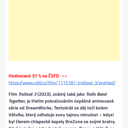
Hodnocení: 57 % na ČSFD
->>
https://www.csfd.cz/film/1115181-trollove-3/prehled/
Film
Trollové 3
(2023), známý také jako
Trolls Band
Together
, je třetím pokračováním úspěšné animované
série od DreamWorks. Tentokrát se děj točí kolem
Větvíka, který odhaluje svou tajnou minulost – kdysi
byl členem chlapecké kapely BroZone se svými bratry.