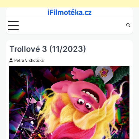
iFilmotéka.cz
Skip
to
content
Trollové 3 (11/2023)
Petra Vrchotická