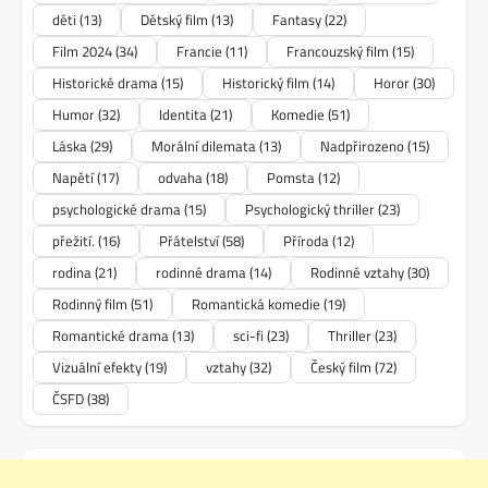
děti
(13)
Dětský film
(13)
Fantasy
(22)
Film 2024
(34)
Francie
(11)
Francouzský film
(15)
Historické drama
(15)
Historický film
(14)
Horor
(30)
Humor
(32)
Identita
(21)
Komedie
(51)
Láska
(29)
Morální dilemata
(13)
Nadpřirozeno
(15)
Napětí
(17)
odvaha
(18)
Pomsta
(12)
psychologické drama
(15)
Psychologický thriller
(23)
přežití.
(16)
Přátelství
(58)
Příroda
(12)
rodina
(21)
rodinné drama
(14)
Rodinné vztahy
(30)
Rodinný film
(51)
Romantická komedie
(19)
Romantické drama
(13)
sci-fi
(23)
Thriller
(23)
Vizuální efekty
(19)
vztahy
(32)
Český film
(72)
ČSFD
(38)