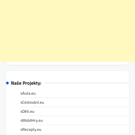
Naše Projekty:
sAuta.eu
sCestování.eu
sDěti.eu
sMobilHry.eu
sRecepty.eu