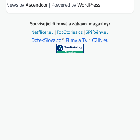
News by
Ascendoor
| Powered by
WordPress
.
Související filmové a zábavní magazíny:
Netflixer.eu
|
TopStories.cz
|
SPříběhy.eu
DotekSlova.cz
*
Filmy a TV
*
CZIN.eu