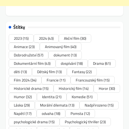
Štítky
2023
(15)
2024
(43)
Akční film
(30)
Animace
(23)
Animovaný film
(40)
Dobrodružství
(57)
dokument
(13)
Dokumentární film
(43)
dospívání
(18)
Drama
(61)
děti
(13)
Dětský film
(13)
Fantasy
(22)
Film 2024
(34)
Francie
(11)
Francouzský film
(15)
Historické drama
(15)
Historický film
(14)
Horor
(30)
Humor
(32)
Identita
(21)
Komedie
(51)
Láska
(29)
Morální dilemata
(13)
Nadpřirozeno
(15)
Napětí
(17)
odvaha
(18)
Pomsta
(12)
psychologické drama
(15)
Psychologický thriller
(23)