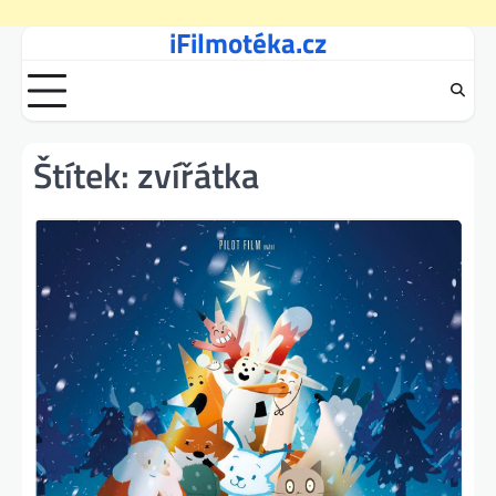
iFilmotéka.cz
Skip
to
content
Štítek:
zvířátka