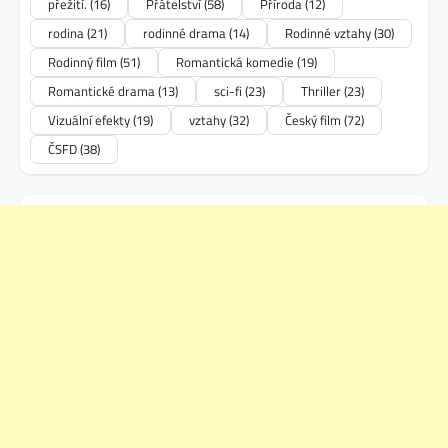
přežití.
(16)
Přátelství
(58)
Příroda
(12)
rodina
(21)
rodinné drama
(14)
Rodinné vztahy
(30)
Rodinný film
(51)
Romantická komedie
(19)
Romantické drama
(13)
sci-fi
(23)
Thriller
(23)
Vizuální efekty
(19)
vztahy
(32)
Český film
(72)
ČSFD
(38)