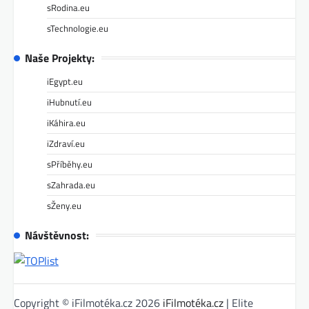
sRodina.eu
sTechnologie.eu
Naše Projekty:
iEgypt.eu
iHubnutí.eu
iKáhira.eu
iZdraví.eu
sPříběhy.eu
sZahrada.eu
sŽeny.eu
Návštěvnost:
Copyright © iFilmotéka.cz 2026
iFilmotéka.cz
| Elite